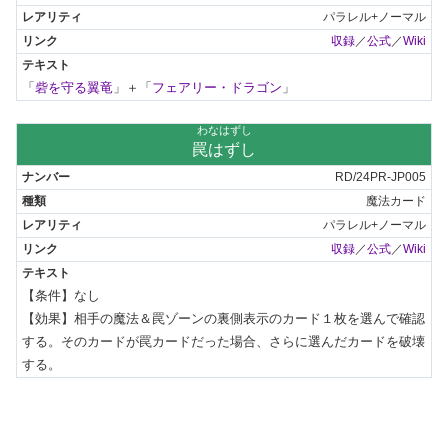
パラレル+ノーマル
収録
／
公式
／
Wiki
「
砦を守る翼竜
」＋「
フェアリー・ドラゴン
」
わなはずし
罠はずし
RD/24PR-JP005
魔法カード
パラレル+ノーマル
収録
／
公式
／
Wiki
【条件】なし

【効果】相手の魔法＆罠ゾーンの裏側表示のカード１枚を選んで確認
する。そのカードが罠カードだった場合、さらに選んだカードを破壊
する。