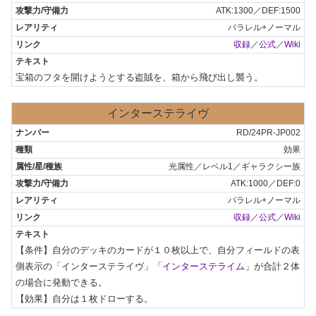
ATK:1300／DEF:1500
パラレル+ノーマル
収録
／
公式
／
Wiki
宝箱のフタを開けようとする盗賊を、箱から飛び出し襲う。
インターステライヴ
RD/24PR-JP002
効果
光属性／レベル1／ギャラクシー族
ATK:1000／DEF:0
パラレル+ノーマル
収録
／
公式
／
Wiki
【条件】自分のデッキのカードが１０枚以上で、自分フィールドの表
側表示の「インターステライヴ」「
インターステライム
」が合計２体
の場合に発動できる。

【効果】自分は１枚ドローする。