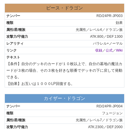
ピース・ドラゴン
RD/24PR-JP003
効果
光属性／レベル4／ドラゴン族
ATK:800／DEF:1300
パラレル+ノーマル
収録
／
公式
／
Wiki
【条件】自分のデッキのカードが１０枚以上で、自分の墓地の魔法カ
ードが３枚の場合、その３枚を好きな順番でデッキの下に戻して発動
できる。

【効果】お互いは１０００LP回復する。
カイザー・ドラゴン
RD/24PR-JP004
フュージョン
光属性／レベル7／ドラゴン族
ATK:2300／DEF:2000