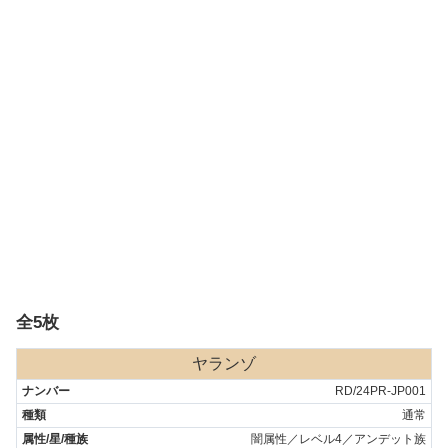
全5枚
ヤランゾ
RD/24PR-JP001
通常
闇属性／レベル4／アンデット族