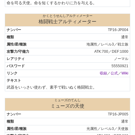
命を司る天使。命を短くするかわりに力を与える。
かくとうせんしアルティメーター
格闘戦士アルティメーター
TP16-JP004
通常
地属性／レベル3／戦士族
ATK:700／DEF:1000
ノーマル
55550921
収録
／
公式
／
Wiki
武器をいっさい使わず、素手で戦いぬく格闘戦士。
ミューズのてんし
ミューズの天使
TP16-JP005
通常
光属性／レベル3／天使族