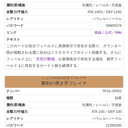
光属性／レベル4／天使族
ATK:1600／DEF:1200
パラレル+ノーマル
49905576
収録
／
公式
／
Wiki
このカードが自分フィールドに表側表示で存在する限り、カウンター
罠が発動される度に自分は１０００ライフポイント回復する。さらに
フィールド上に「
天空の聖域
」が表側表示で存在する場合、相手フィ
ールド上に存在するカード１枚を破壊する。
しょうりのみちびきてフレイヤ
勝利の導き手フレイヤ
TP16-JP002
効果
光属性／レベル1／天使族
ATK:100／DEF:100
パラレル+ノーマル
12398280