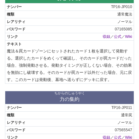
TP16-JP010
通常魔法
ノーマル
07165085
収録
／
公式
／
Wiki
魔法＆罠カードゾーンにセットされたカード１枚を選択して発動す
る。選択したカードをめくって確認し、そのカードが罠カードだった
場合、強制発動させる。発動タイミングが正しくない場合、その効果
を無効にし破壊する。そのカードが罠カード以外だった場合、元に戻
す。このカードは発動後、墓地へ送らずにデッキに戻す。
ちからのしゅうやく
力の集約
TP16-JP011
通常罠
ノーマル
07565547
収録
／
公式
／
Wiki