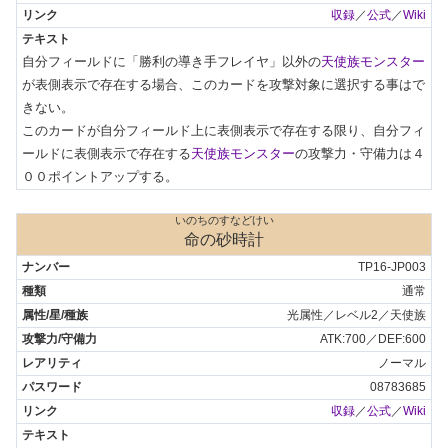
収録
／
公式
／
Wiki
自分フィールドに「勝利の導き手フレイヤ」以外の
天使族モンスター
が表側表示で存在する場合、このカードを攻撃対象に選択する事はで
きない。

このカードが自分フィールド上に表側表示で存在する限り、自分フィ
ールドに表側表示で存在する
天使族モンスター
の攻撃力・守備力は４
００ポイントアップする。
いのちのすなどけい
命の砂時計
TP16-JP003
通常
光属性／レベル2／天使族
ATK:700／DEF:600
ノーマル
08783685
収録
／
公式
／
Wiki