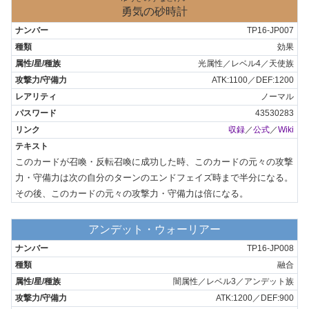
勇気の砂時計
TP16-JP007
効果
光属性／レベル4／天使族
ATK:1100／DEF:1200
ノーマル
43530283
収録
／
公式
／
Wiki
このカードが召喚・反転召喚に成功した時、このカードの元々の攻撃
力・守備力は次の自分のターンのエンドフェイズ時まで半分になる。
その後、このカードの元々の攻撃力・守備力は倍になる。
アンデット・ウォーリアー
TP16-JP008
融合
闇属性／レベル3／アンデット族
ATK:1200／DEF:900