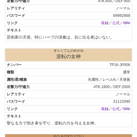
ATK:850／DEF:900
ノーマル
69992868
収録
／
公式
／
Wiki
芸術家の天使。特にハープの演奏は、右に出る者はいない。
ぎゃくてんのめがみ
逆転の女神
TP16-JP006
通常
光属性／レベル6／天使族
ATK:1800／DEF:2000
ノーマル
31122090
収録
／
公式
／
Wiki
聖なる力で弱き者を守り、逆転の力を与える女神。
ゆうきのすなどけい