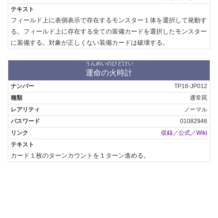
フィールド上に表側表示で存在するモンスター１体を選択して発動す
る。フィールド上に存在する全ての装備カードを選択したモンスター
に装備する。対象が正しくない装備カードは破壊する。
うんめいのひどけい
運命の火時計
TP16-JP012
通常罠
ノーマル
01082946
収録
／
公式
／
Wiki
カード１枚のターンカウントを１ターン進める。