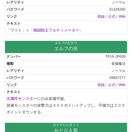
ノーマル
31339260
収録
／
公式
／
Wiki
「
ワイト
」＋「
格闘戦士アルティメーター
」
エルフのひかり
エルフの光
TP16-JP009
装備魔法
ノーマル
39897277
収録
／
公式
／
Wiki
光属性モンスター
にのみ装備可能。

装備モンスターの攻撃力は４００ポイントアップし、守備力は２００
ポイントダウンする。
おとりにんぎょう
おとり人形