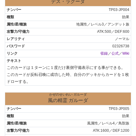
デス・ラクーダ
TP03-JP004
効果
地属性／レベル3／アンデット族
ATK:500／DEF:600
ノーマル
02326738
収録
／
公式
／
Wiki
このカードは１ターンに１度だけ裏側守備表示にする事ができる。

このカードが反転召喚に成功した時、自分のデッキからカードを１枚
ドローする。
かぜのせいれい ガルーダ
風の精霊 ガルーダ
TP03-JP005
効果
風属性／レベル4／鳥獣族
ATK:1600／DEF:1200