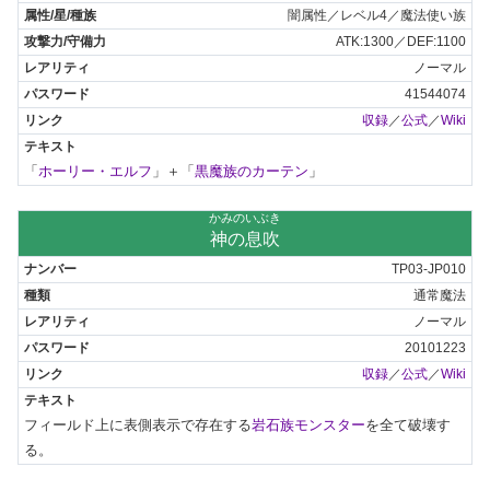
闇属性／レベル4／魔法使い族
ATK:1300／DEF:1100
ノーマル
41544074
収録
／
公式
／
Wiki
「
ホーリー・エルフ
」＋「
黒魔族のカーテン
」
かみのいぶき
神の息吹
TP03-JP010
通常魔法
ノーマル
20101223
収録
／
公式
／
Wiki
フィールド上に表側表示で存在する
岩石族モンスター
を全て破壊す
る。