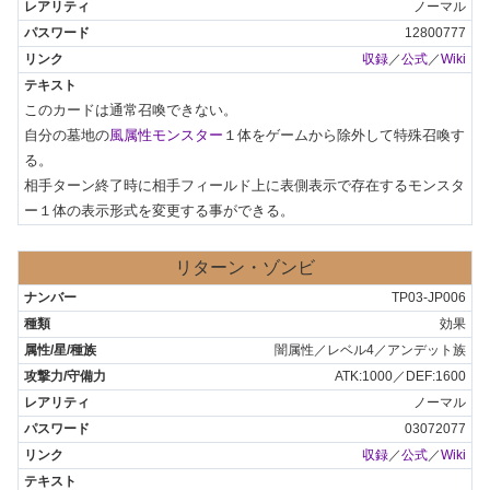
ノーマル
12800777
収録
／
公式
／
Wiki
このカードは通常召喚できない。

自分の墓地の
風属性モンスター
１体をゲームから除外して特殊召喚す
る。

相手ターン終了時に相手フィールド上に表側表示で存在するモンスタ
ー１体の表示形式を変更する事ができる。
リターン・ゾンビ
TP03-JP006
効果
闇属性／レベル4／アンデット族
ATK:1000／DEF:1600
ノーマル
03072077
収録
／
公式
／
Wiki