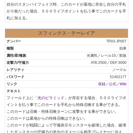
自分のスタンバイフェイズ時、このカードが墓地に存在し自分の手札
が０枚だった場合、５００ライフポイントを払う事でこのカードを手
札に加える。
スフィンクス・テーレイア
TP03-JP007
効果
光属性／レベル10／獣族
ATK:2500／DEF:3000
ノーマル
51402177
収録
／
公式
／
Wiki
フィールド上に「
光のピラミッド
」が存在する場合、５００ライフポ
イントを払う事でこのカードを手札から特殊召喚する事ができる。

このカードは召喚・特殊召喚ターンに攻撃をする事ができない。

このカードは墓地からの特殊召喚はできない。

このカードが戦闘によって守備表示モンスターを破壊した場合、破壊
したモンスターの守備力の半分のダメージを相手プレイヤーに与え