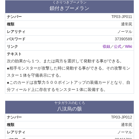
くさりつきブーメラン
鎖付きブーメラン
TP03-JP011
通常罠
ノーマル
37390589
収録
／
公式
／
Wiki
次の効果から１つ、または両方を選択して発動する事ができる。

●相手モンスターが攻撃した時に発動する事ができる。その攻撃モン
スター１体を守備表示にする。

●このカードは攻撃力５００ポイントアップの装備カードとなり、自
分フィールド上に存在するモンスター１体に装備する。
ヤタガラスのむくろ
八汰烏の骸
TP03-JP012
通常罠
ノーマル