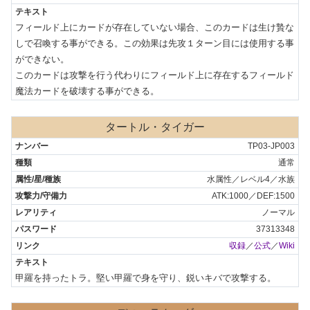
フィールド上にカードが存在していない場合、このカードは生け贄な
しで召喚する事ができる。この効果は先攻１ターン目には使用する事
ができない。

このカードは攻撃を行う代わりにフィールド上に存在するフィールド
魔法カードを破壊する事ができる。
タートル・タイガー
TP03-JP003
通常
水属性／レベル4／水族
ATK:1000／DEF:1500
ノーマル
37313348
収録
／
公式
／
Wiki
甲羅を持ったトラ。堅い甲羅で身を守り、鋭いキバで攻撃する。