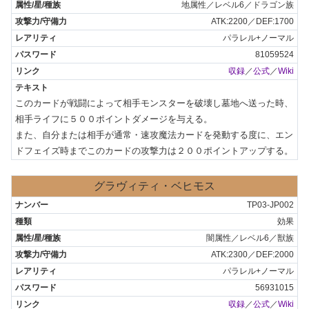
地属性／レベル6／ドラゴン族
ATK:2200／DEF:1700
パラレル+ノーマル
81059524
収録
／
公式
／
Wiki
このカードが戦闘によって相手モンスターを破壊し墓地へ送った時、
相手ライフに５００ポイントダメージを与える。

また、自分または相手が通常・速攻魔法カードを発動する度に、エン
ドフェイズ時までこのカードの攻撃力は２００ポイントアップする。
グラヴィティ・ベヒモス
TP03-JP002
効果
闇属性／レベル6／獣族
ATK:2300／DEF:2000
パラレル+ノーマル
56931015
収録
／
公式
／
Wiki