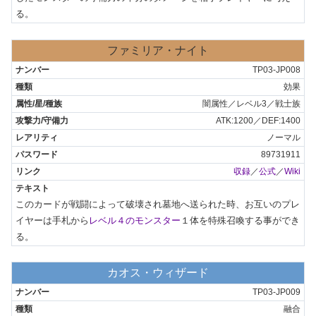
る。
ファミリア・ナイト
TP03-JP008
効果
闇属性／レベル3／戦士族
ATK:1200／DEF:1400
ノーマル
89731911
収録
／
公式
／
Wiki
このカードが戦闘によって破壊され墓地へ送られた時、お互いのプレ
イヤーは手札から
レベル４のモンスター
１体を特殊召喚する事ができ
る。
カオス・ウィザード
TP03-JP009
融合