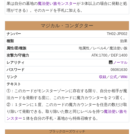
果は自分の墓地の
魔法使い族モンスター
が３体以上の場合に発動と処
理ができる）。そのカードを手札に加える。
マジカル・コンダクター
TH02-JP002
効果
地属性／レベル4／魔法使い族
ATK:1700／DEF:1400
photo
ノーマル
06061630
収録
／
公式
／
Wiki
①：このカードがモンスターゾーンに存在する限り、自分か相手が魔
法カードを発動する度に、このカードに魔力カウンターを２つ置く。

②：１ターンに１度、このカードの魔力カウンターを任意の数だけ取
り除いて発動できる。取り除いた数と同じレベルを持つ
魔法使い族モ
ンスター
１体を自分の手札・墓地から特殊召喚する。
ブラックローズウィッチ