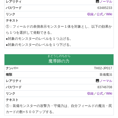
photo
ノーマル
63485233
収録
／
公式
／
Wiki
①：フィールドの表側表示モンスター１体を対象とし、以下の効果か
ら１つを選択して発動できる。

●対象のモンスターのレベルを１つ上げる。

●対象のモンスターのレベルを１つ下げる。
まどうしのちから
魔導師の力
TH02-JP017
装備魔法
photo
ノーマル
83746708
収録
／
公式
／
Wiki
①：装備モンスターの攻撃力・守備力は、自分フィールドの魔法・罠
カードの数×５００アップする。