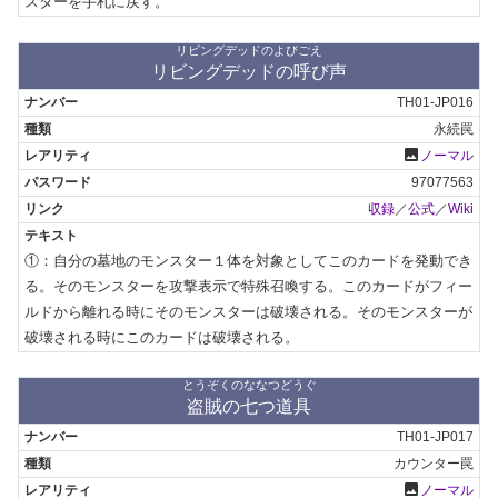
スターを手札に戻す。
リビングデッドのよびごえ
リビングデッドの呼び声
TH01-JP016
永続罠
photo
ノーマル
97077563
収録
／
公式
／
Wiki
①：自分の墓地のモンスター１体を対象としてこのカードを発動でき
る。そのモンスターを攻撃表示で特殊召喚する。このカードがフィー
ルドから離れる時にそのモンスターは破壊される。そのモンスターが
破壊される時にこのカードは破壊される。
とうぞくのななつどうぐ
盗賊の七つ道具
TH01-JP017
カウンター罠
photo
ノーマル