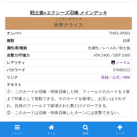
戦士族×エクシーズ召喚 メインデッキ
こうていクライス
光帝クライス
TH03-JP001
効果
光属性／レベル6／戦士族
ATK:2400／DEF:1000
photo
ノーマル
57666212
収録
／
公式
／
Wiki
①：このカードが召喚・特殊召喚した時、フィールドのカードを２枚
まで対象として発動できる。そのカードを破壊し、お互いはそれぞ
れ、自身のフィールドで破壊された数だけドローできる。

②：このカードは召喚・特殊召喚したターンには攻撃できない。
フォトン・スラッシャー
メニュー
ホーム
検索
トップ
TH03-JP002