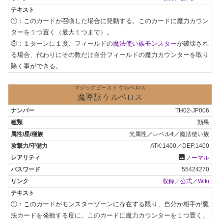
①：このカードが召喚した場合に発動する。このカードに魔力カウン
ターを１つ置く（最大１つまで）。

②：１ターンに１度、フィールドの
魔法使い族モンスター
が破壊され
る場合、代わりにその数だけ自分フィールドの魔力カウンターを取り
除く事ができる。
マジックビースト ケルベロス
魔導獣 ケルベロス
TH02-JP006
効果
光属性／レベル4／魔法使い族
ATK:1400／DEF:1400
photo
ノーマル
55424270
収録
／
公式
／
Wiki
①：このカードがモンスターゾーンに存在する限り、自分か相手が魔
法カードを発動する度に、このカードに魔力カウンターを１つ置く。
