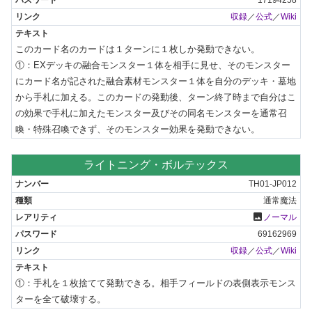
収録
／
公式
／
Wiki
このカード名のカードは１ターンに１枚しか発動できない。

①：EXデッキの融合モンスター１体を相手に見せ、そのモンスター
にカード名が記された融合素材モンスター１体を自分のデッキ・墓地
から手札に加える。このカードの発動後、ターン終了時まで自分はこ
の効果で手札に加えたモンスター及びその同名モンスターを通常召
喚・特殊召喚できず、そのモンスター効果を発動できない。
ライトニング・ボルテックス
TH01-JP012
通常魔法
photo
ノーマル
69162969
収録
／
公式
／
Wiki
①：手札を１枚捨てて発動できる。相手フィールドの表側表示モンス
ターを全て破壊する。