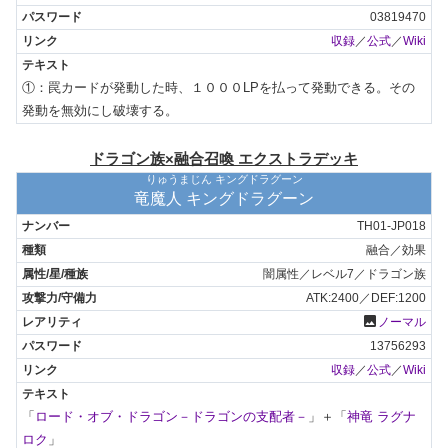
03819470
収録
／
公式
／
Wiki
①：罠カードが発動した時、１０００LPを払って発動できる。その
発動を無効にし破壊する。
ドラゴン族×融合召喚 エクストラデッキ
りゅうまじん キングドラグーン
竜魔人 キングドラグーン
TH01-JP018
融合／効果
闇属性／レベル7／ドラゴン族
ATK:2400／DEF:1200
photo
ノーマル
13756293
収録
／
公式
／
Wiki
「
ロード・オブ・ドラゴン－ドラゴンの支配者－
」＋「
神竜 ラグナ
ロク
」
