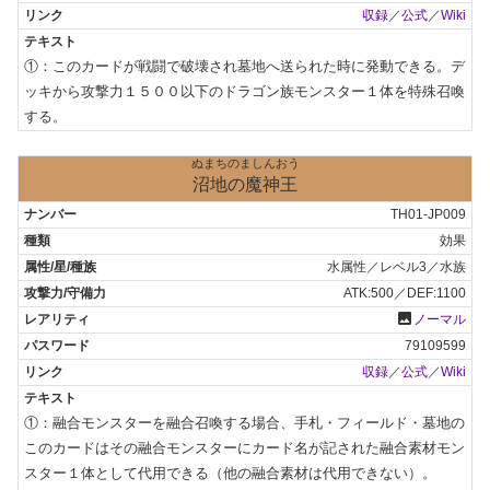
収録
／
公式
／
Wiki
①：このカードが戦闘で破壊され墓地へ送られた時に発動できる。デ
ッキから攻撃力１５００以下のドラゴン族モンスター１体を特殊召喚
する。
ぬまちのましんおう
沼地の魔神王
TH01-JP009
効果
水属性／レベル3／水族
ATK:500／DEF:1100
photo
ノーマル
79109599
収録
／
公式
／
Wiki
①：融合モンスターを融合召喚する場合、手札・フィールド・墓地の
このカードはその融合モンスターにカード名が記された融合素材モン
スター１体として代用できる（他の融合素材は代用できない）。
