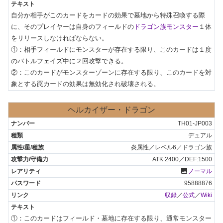
自分か相手がこのカードをカードの効果で墓地から特殊召喚する際
に、そのプレイヤーは自身のフィールドの
ドラゴン族モンスター
１体
をリリースしなければならない。

①：相手フィールドにモンスターが存在する限り、このカードは１度
のバトルフェイズ中に２回攻撃できる。

②：このカードがモンスターゾーンに存在する限り、このカードを対
象とする罠カードの効果は無効化され破壊される。
ヘルカイザー・ドラゴン
TH01-JP003
デュアル
炎属性／レベル6／ドラゴン族
ATK:2400／DEF:1500
photo
ノーマル
95888876
収録
／
公式
／
Wiki
①：このカードはフィールド・墓地に存在する限り、通常モンスター