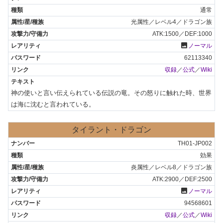
通常
光属性／レベル4／ドラゴン族
ATK:1500／DEF:1000
photo
ノーマル
62113340
収録
／
公式
／
Wiki
神の使いと言い伝えられている伝説の竜。その怒りに触れた時、世界
は海に沈むと言われている。
タイラント・ドラゴン
TH01-JP002
効果
炎属性／レベル8／ドラゴン族
ATK:2900／DEF:2500
photo
ノーマル
94568601
収録
／
公式
／
Wiki