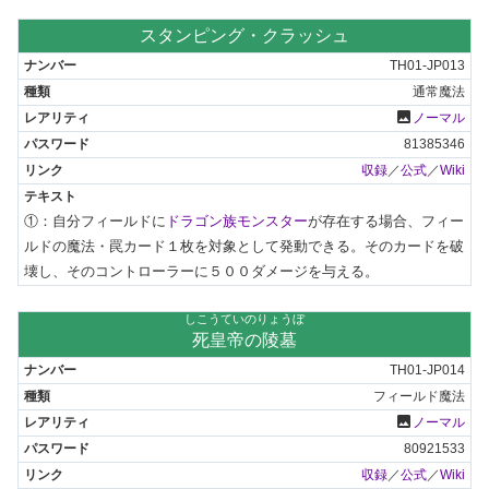
スタンピング・クラッシュ
TH01-JP013
通常魔法
photo
ノーマル
81385346
収録
／
公式
／
Wiki
①：自分フィールドに
ドラゴン族モンスター
が存在する場合、フィー
ルドの魔法・罠カード１枚を対象として発動できる。そのカードを破
壊し、そのコントローラーに５００ダメージを与える。
しこうていのりょうぼ
死皇帝の陵墓
TH01-JP014
フィールド魔法
photo
ノーマル
80921533
収録
／
公式
／
Wiki