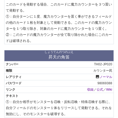
このカードを発動する場合、このカードに魔力カウンターを３つ置い
て発動する。

①：自分ターンに１度、魔力カウンターを置く事ができるフィールド
の他のカード１枚を対象として発動できる。このカードの魔力カウン
ターを１つ取り除き、対象のカードに魔力カウンターを１つ置く。

②：このカードの魔力カウンターが全て取り除かれた場合にこのカー
ドは破壊される。
しょうてんのつのぶえ
昇天の角笛
TH02-JP020
カウンター罠
photo
ノーマル
98069388
収録
／
公式
／
Wiki
①：自分か相手がモンスターを召喚・反転召喚・特殊召喚する際に、
自分フィールドのモンスター１体をリリースして発動できる。それを
無効にし、そのモンスターを破壊する。