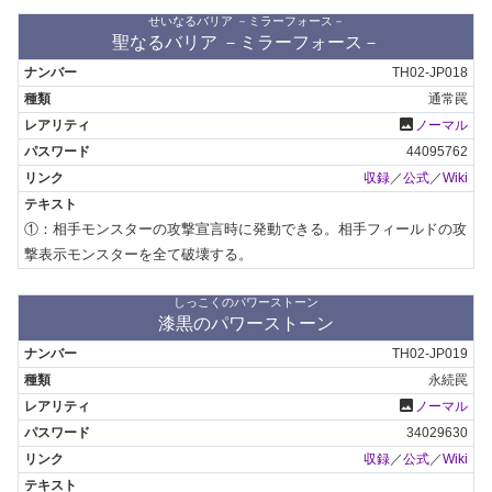
せいなるバリア －ミラーフォース－
聖なるバリア －ミラーフォース－
TH02-JP018
通常罠
photo
ノーマル
44095762
収録
／
公式
／
Wiki
①：相手モンスターの攻撃宣言時に発動できる。相手フィールドの攻
撃表示モンスターを全て破壊する。
しっこくのパワーストーン
漆黒のパワーストーン
TH02-JP019
永続罠
photo
ノーマル
34029630
収録
／
公式
／
Wiki