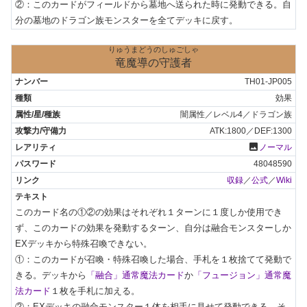
②：このカードがフィールドから墓地へ送られた時に発動できる。自
分の墓地のドラゴン族モンスターを全てデッキに戻す。
りゅうまどうのしゅごしゃ
竜魔導の守護者
TH01-JP005
効果
闇属性／レベル4／ドラゴン族
ATK:1800／DEF:1300
photo
ノーマル
48048590
収録
／
公式
／
Wiki
このカード名の①②の効果はそれぞれ１ターンに１度しか使用でき
ず、このカードの効果を発動するターン、自分は融合モンスターしか
EXデッキから特殊召喚できない。

①：このカードが召喚・特殊召喚した場合、手札を１枚捨てて発動で
きる。デッキから
「融合」通常魔法カード
か
「フュージョン」通常魔
法カード
１枚を手札に加える。

②：EXデッキの融合モンスター１体を相手に見せて発動できる。そ