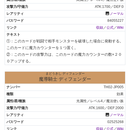
ATK:1700／DEF:0
photo
ノーマル
84055227
収録
／
公式
／
Wiki
①：このカードが戦闘で相手モンスターを破壊した場合に発動する。
このカードに魔力カウンターを１つ置く。

②：このカードの攻撃力は、このカードの魔力カウンターの数×２０
０アップする。
まどうきし ディフェンダー
魔導騎士 ディフェンダー
TH02-JP005
効果
光属性／レベル4／魔法使い族
ATK:1600／DEF:2000
photo
ノーマル
02525268
収録
／
公式
／
Wiki