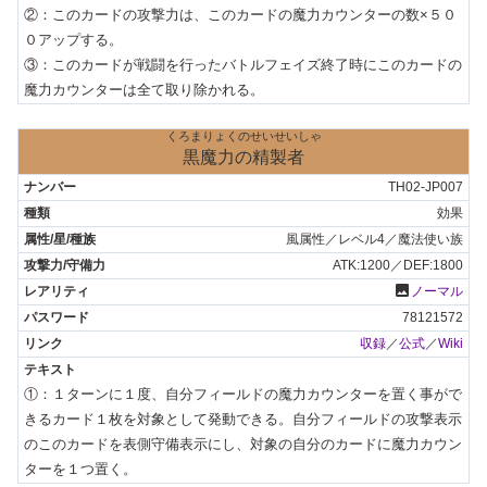
②：このカードの攻撃力は、このカードの魔力カウンターの数×５０
０アップする。

③：このカードが戦闘を行ったバトルフェイズ終了時にこのカードの
魔力カウンターは全て取り除かれる。
くろまりょくのせいせいしゃ
黒魔力の精製者
TH02-JP007
効果
風属性／レベル4／魔法使い族
ATK:1200／DEF:1800
photo
ノーマル
78121572
収録
／
公式
／
Wiki
①：１ターンに１度、自分フィールドの魔力カウンターを置く事がで
きるカード１枚を対象として発動できる。自分フィールドの攻撃表示
のこのカードを表側守備表示にし、対象の自分のカードに魔力カウン
ターを１つ置く。