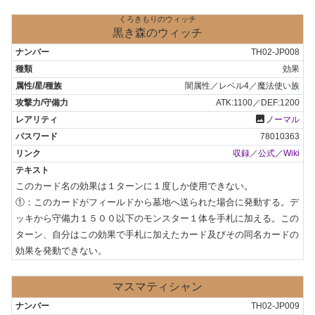
くろきもりのウィッチ
黒き森のウィッチ
TH02-JP008
効果
闇属性／レベル4／魔法使い族
ATK:1100／DEF:1200
photo
ノーマル
78010363
収録
／
公式
／
Wiki
このカード名の効果は１ターンに１度しか使用できない。

①：このカードがフィールドから墓地へ送られた場合に発動する。デ
ッキから守備力１５００以下のモンスター１体を手札に加える。この
ターン、自分はこの効果で手札に加えたカード及びその同名カードの
効果を発動できない。
マスマティシャン
TH02-JP009