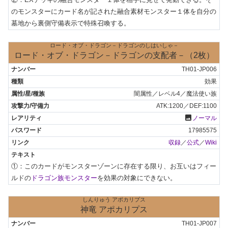
のモンスターにカード名が記された融合素材モンスター１体を自分の
墓地から裏側守備表示で特殊召喚する。
ロード・オブ・ドラゴン－ドラゴンのしはいしゃ－
ロード・オブ・ドラゴン－ドラゴンの支配者－（2枚）
TH01-JP006
効果
闇属性／レベル4／魔法使い族
ATK:1200／DEF:1100
photo
ノーマル
17985575
収録
／
公式
／
Wiki
①：このカードがモンスターゾーンに存在する限り、お互いはフィー
ルドの
ドラゴン族モンスター
を効果の対象にできない。
しんりゅう アポカリプス
神竜 アポカリプス
TH01-JP007