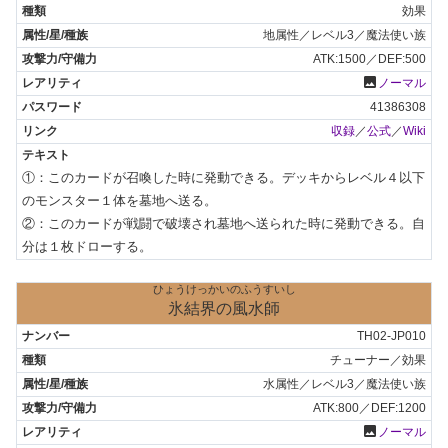
効果
地属性／レベル3／魔法使い族
ATK:1500／DEF:500
photo
ノーマル
41386308
収録
／
公式
／
Wiki
①：このカードが召喚した時に発動できる。デッキからレベル４以下
のモンスター１体を墓地へ送る。

②：このカードが戦闘で破壊され墓地へ送られた時に発動できる。自
分は１枚ドローする。
ひょうけっかいのふうすいし
氷結界の風水師
TH02-JP010
チューナー／効果
水属性／レベル3／魔法使い族
ATK:800／DEF:1200
photo
ノーマル