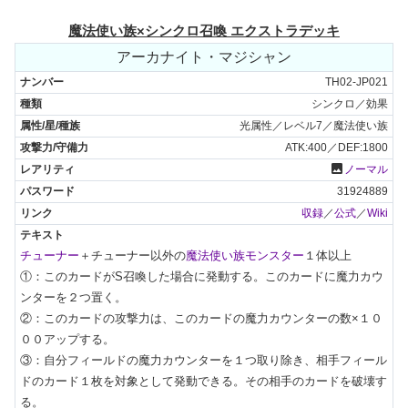
魔法使い族×シンクロ召喚 エクストラデッキ
アーカナイト・マジシャン
TH02-JP021
シンクロ／効果
光属性／レベル7／魔法使い族
ATK:400／DEF:1800
photo
ノーマル
31924889
収録
／
公式
／
Wiki
チューナー
＋チューナー以外の
魔法使い族モンスター
１体以上

①：このカードがS召喚した場合に発動する。このカードに魔力カウ
ンターを２つ置く。

②：このカードの攻撃力は、このカードの魔力カウンターの数×１０
００アップする。

③：自分フィールドの魔力カウンターを１つ取り除き、相手フィール
ドのカード１枚を対象として発動できる。その相手のカードを破壊す
る。