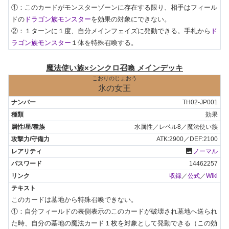
①：このカードがモンスターゾーンに存在する限り、相手はフィール
ドの
ドラゴン族モンスター
を効果の対象にできない。

②：１ターンに１度、自分メインフェイズに発動できる。手札から
ド
ラゴン族モンスター
１体を特殊召喚する。
魔法使い族×シンクロ召喚 メインデッキ
こおりのじょおう
氷の女王
TH02-JP001
効果
水属性／レベル8／魔法使い族
ATK:2900／DEF:2100
photo
ノーマル
14462257
収録
／
公式
／
Wiki
このカードは墓地から特殊召喚できない。

①：自分フィールドの表側表示のこのカードが破壊され墓地へ送られ
た時、自分の墓地の魔法カード１枚を対象として発動できる（この効