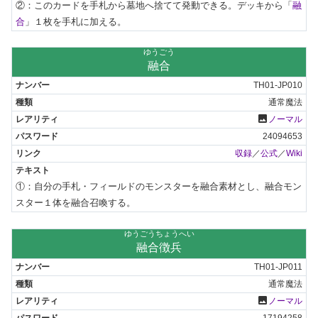
②：このカードを手札から墓地へ捨てて発動できる。デッキから「
融
合
」１枚を手札に加える。
ゆうごう
融合
TH01-JP010
通常魔法
photo
ノーマル
24094653
収録
／
公式
／
Wiki
①：自分の手札・フィールドのモンスターを融合素材とし、融合モン
スター１体を融合召喚する。
ゆうごうちょうへい
融合徴兵
TH01-JP011
通常魔法
photo
ノーマル
17194258