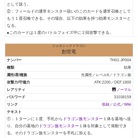
として扱う。

②：フィールドの通常モンスター扱いのこのカードを通常召喚として
もう１度召喚できる。その場合、以下の効果を持つ効果モンスターと
なる。

●このカードは１度のバトルフェイズ中に２回攻撃できる。
ジェネシックドラゴン
創世竜
TH01-JP004
効果
光属性／レベル6／ドラゴン族
ATK:2200／DEF:1800
photo
ノーマル
31038159
収録
／
公式
／
Wiki
①：１ターンに１度、手札から
ドラゴン族モンスター
１体を墓地へ送
り、自分の墓地の
ドラゴン族モンスター
１体を対象として発動でき
る。そのドラゴン族モンスターを手札に加える。
