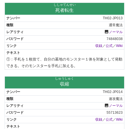
ししゃてんせい
死者転生
TH02-JP013
通常魔法
photo
ノーマル
74848038
収録
／
公式
／
Wiki
①：手札を１枚捨て、自分の墓地のモンスター１体を対象として発動
できる。そのモンスターを手札に加える。
しゅうしゅく
収縮
TH02-JP014
速攻魔法
photo
ノーマル
55713623
収録
／
公式
／
Wiki