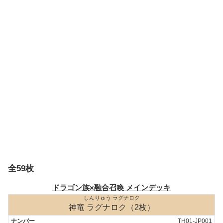
全59枚
ドラゴン族×融合召喚 メインデッキ
しんりゅう ラグナロク
神竜 ラグナロク（2枚）
TH01-JP001