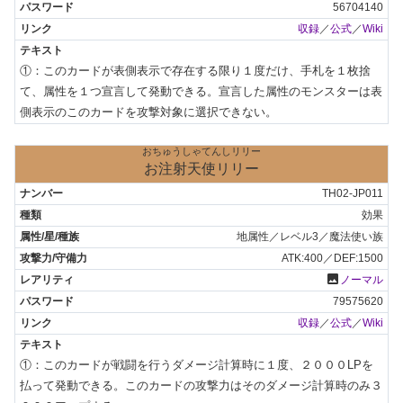
56704140
収録
／
公式
／
Wiki
①：このカードが表側表示で存在する限り１度だけ、手札を１枚捨
て、属性を１つ宣言して発動できる。宣言した属性のモンスターは表
側表示のこのカードを攻撃対象に選択できない。
おちゅうしゃてんしリリー
お注射天使リリー
TH02-JP011
効果
地属性／レベル3／魔法使い族
ATK:400／DEF:1500
photo
ノーマル
79575620
収録
／
公式
／
Wiki
①：このカードが戦闘を行うダメージ計算時に１度、２０００LPを
払って発動できる。このカードの攻撃力はそのダメージ計算時のみ３