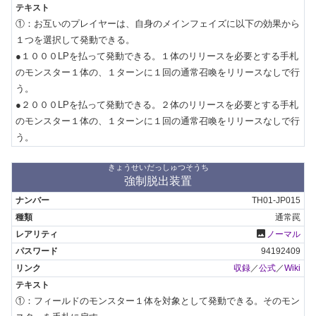
①：お互いのプレイヤーは、自身のメインフェイズに以下の効果から
１つを選択して発動できる。

●１０００LPを払って発動できる。１体のリリースを必要とする手札
のモンスター１体の、１ターンに１回の通常召喚をリリースなしで行
う。

●２０００LPを払って発動できる。２体のリリースを必要とする手札
のモンスター１体の、１ターンに１回の通常召喚をリリースなしで行
う。
きょうせいだっしゅつそうち
強制脱出装置
TH01-JP015
通常罠
photo
ノーマル
94192409
収録
／
公式
／
Wiki
①：フィールドのモンスター１体を対象として発動できる。そのモン