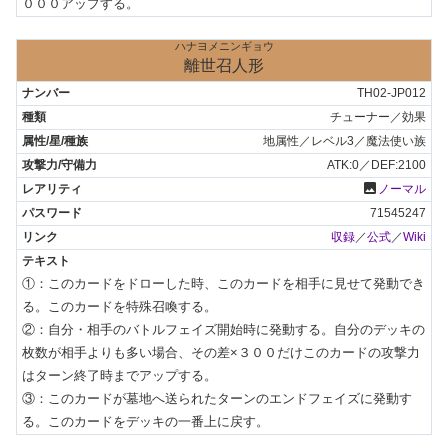
０００アップする。
ハナヨメニンギョウ
離世召人形
TH02-JP012
チューナー／効果
地属性／レベル3／魔法使い族
ATK:0／DEF:2100
photo
ノーマル
71545247
収録
／
公式
／
Wiki
①：このカードをドローした時、このカードを相手に見せて発動でき
る。このカードを特殊召喚する。

②：自分・相手のバトルフェイズ開始時に発動する。自分のデッキの
枚数が相手よりも多い場合、その差×３００だけこのカードの攻撃力
はターン終了時までアップする。

③：このカードが墓地へ送られたターンのエンドフェイズに発動す
る。このカードをデッキの一番上に戻す。