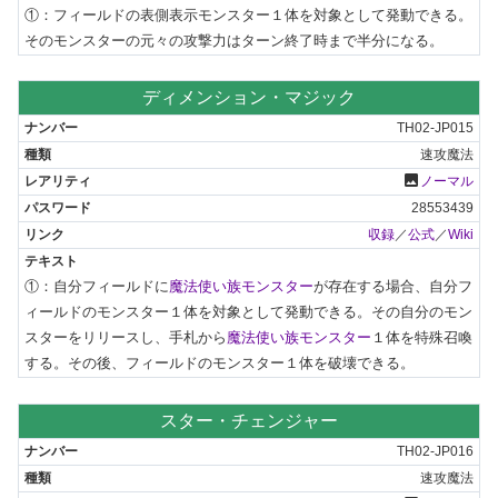
①：フィールドの表側表示モンスター１体を対象として発動できる。
そのモンスターの元々の攻撃力はターン終了時まで半分になる。
ディメンション・マジック
TH02-JP015
速攻魔法
photo
ノーマル
28553439
収録
／
公式
／
Wiki
①：自分フィールドに
魔法使い族モンスター
が存在する場合、自分フ
ィールドのモンスター１体を対象として発動できる。その自分のモン
スターをリリースし、手札から
魔法使い族モンスター
１体を特殊召喚
する。その後、フィールドのモンスター１体を破壊できる。
スター・チェンジャー
TH02-JP016
速攻魔法