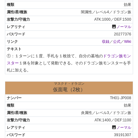
効果
闇属性／レベル4／ドラゴン族
ATK:1000／DEF:1500
photo
ノーマル
20277376
収録
／
公式
／
Wiki
①：１ターンに１度、手札を１枚捨て、自分の墓地の
ドラゴン族モン
スター
１体を対象として発動できる。そのドラゴン族モンスターを手
札に加える。
マスクド・ドラゴン
仮面竜（2枚）
TH01-JP008
効果
炎属性／レベル3／ドラゴン族
ATK:1400／DEF:1100
photo
ノーマル
39191307