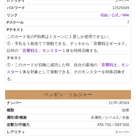
スーパー
12525049
収録
／
公式
／
Wiki
7
このカード名のP効果は１ターンに１度しか使用できない。

①：手札を１枚捨てて発動できる。デッキから「音響戦士ギータス」
以外の
「音響戦士」モンスター
１体を特殊召喚する。
①：このカードが召喚に成功した時、自分の墓地の
「音響戦士」モン
スター
１体を対象として発動できる。そのモンスターを特殊召喚す
る。
ペンギン・ソルジャー
21TP-JP303
効果
水属性／レベル2／水族
ATK:750／DEF:500
スーパー