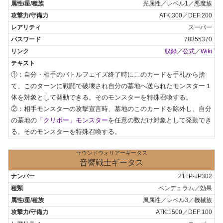
光属性／レベル1／悪魔族
ATK:300／DEF:200
スーパー
78355370
収録
／
公式
／
Wiki
①：自分・相手のバトルフェイズ終了時にこのカードを手札から捨
て、このターンに戦闘で破壊され自分の墓地へ送られたモンスター１
体を対象として発動できる。そのモンスターを特殊召喚する。

②：相手モンスターの攻撃宣言時、墓地のこのカードを除外し、自分
の墓地の
「クリボー」モンスター
を任意の数だけ対象として発動でき
る。そのモンスターを特殊召喚する。
サウンドウォリアーギータス
音響戦士ギータス
21TP-JP302
ペンデュラム／効果
風属性／レベル3／機械族
ATK:1500／DEF:100