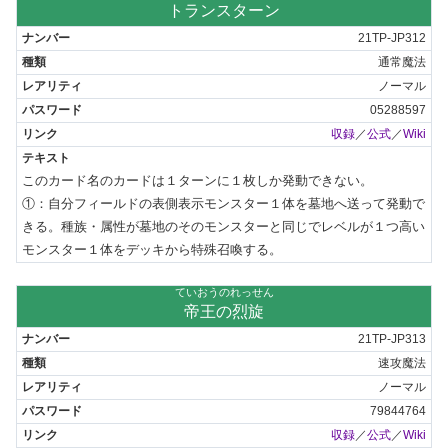
トランスターン
21TP-JP312
通常魔法
ノーマル
05288597
収録
／
公式
／
Wiki
このカード名のカードは１ターンに１枚しか発動できない。

①：自分フィールドの表側表示モンスター１体を墓地へ送って発動で
きる。種族・属性が墓地のそのモンスターと同じでレベルが１つ高い
モンスター１体をデッキから特殊召喚する。
ていおうのれっせん
帝王の烈旋
21TP-JP313
速攻魔法
ノーマル
79844764
収録
／
公式
／
Wiki