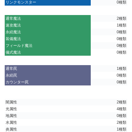
リンクモンスター
0種類
通常魔法
2種類
速攻魔法
1種類
永続魔法
0種類
装備魔法
0種類
フィールド魔法
0種類
儀式魔法
0種類
通常罠
1種類
永続罠
0種類
カウンター罠
0種類
闇属性
2種類
光属性
4種類
地属性
0種類
水属性
2種類
炎属性
1種類