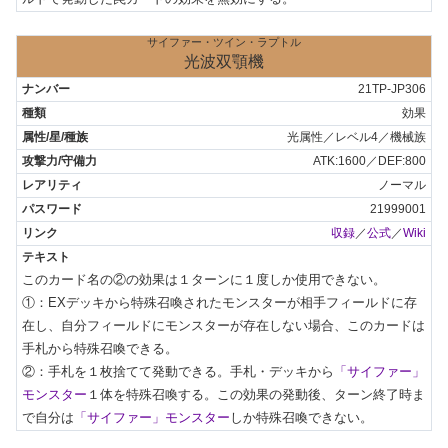
サイファー・ツイン・ラプトル
光波双顎機
21TP-JP306
効果
光属性／レベル4／機械族
ATK:1600／DEF:800
ノーマル
21999001
収録
／
公式
／
Wiki
このカード名の②の効果は１ターンに１度しか使用できない。

①：EXデッキから特殊召喚されたモンスターが相手フィールドに存
在し、自分フィールドにモンスターが存在しない場合、このカードは
手札から特殊召喚できる。

②：手札を１枚捨てて発動できる。手札・デッキから
「サイファー」
モンスター
１体を特殊召喚する。この効果の発動後、ターン終了時ま
で自分は
「サイファー」モンスター
しか特殊召喚できない。