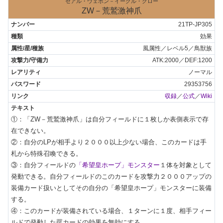
ゼアル・ウェポン－イーグル・クロー
ZW－荒鷲激神爪
21TP-JP305
効果
風属性／レベル5／鳥獣族
ATK:2000／DEF:1200
ノーマル
29353756
収録
／
公式
／
Wiki
①：「ZW－荒鷲激神爪」は自分フィールドに１枚しか表側表示で存
在できない。

②：自分のLPが相手より２０００以上少ない場合、このカードは手
札から特殊召喚できる。

③：自分フィールドの
「希望皇ホープ」モンスター
１体を対象として
発動できる。自分フィールドのこのカードを攻撃力２０００アップの
装備カード扱いとしてその自分の「希望皇ホープ」モンスターに装備
する。

④：このカードが装備されている場合、１ターンに１度、相手フィー
ルドで発動した罠カードの効果を無効にする。