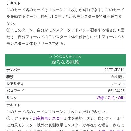
このカード名のカードは１ターンに１枚しか発動できず、このカード
を発動するターン、自分はEXデッキからモンスターを特殊召喚でき
ない。

①：このターン、自分がモンスターをアドバンス召喚する場合に１度
だけ、自分フィールドのモンスター１体の代わりに相手フィールドの
モンスター１体をリリースできる。
うつろなるりゅうりん
虚ろなる龍輪
21TP-JP314
通常魔法
ノーマル
65124425
収録
／
公式
／
Wiki
このカード名のカードは１ターンに１枚しか発動できない。

①：デッキから
幻竜族モンスター
１体を墓地へ送る。自分フィールド
に効果モンスター以外の表側表示モンスターが存在する場合、さらに