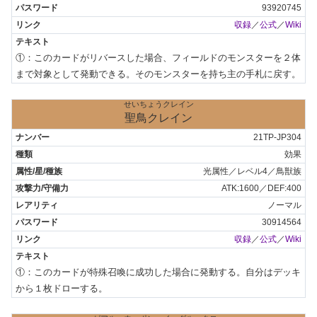
93920745
収録
／
公式
／
Wiki
①：このカードがリバースした場合、フィールドのモンスターを２体
まで対象として発動できる。そのモンスターを持ち主の手札に戻す。
せいちょうクレイン
聖鳥クレイン
21TP-JP304
効果
光属性／レベル4／鳥獣族
ATK:1600／DEF:400
ノーマル
30914564
収録
／
公式
／
Wiki
①：このカードが特殊召喚に成功した場合に発動する。自分はデッキ
から１枚ドローする。