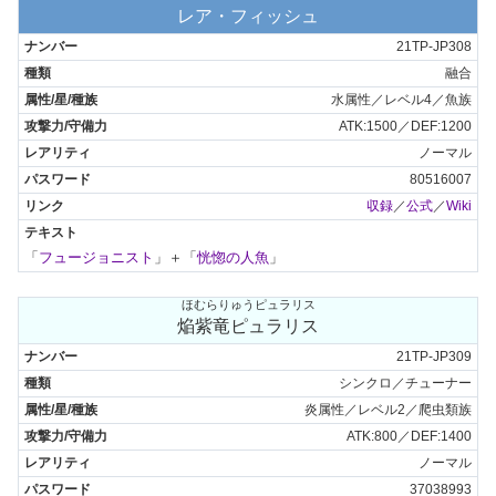
レア・フィッシュ
21TP-JP308
融合
水属性／レベル4／魚族
ATK:1500／DEF:1200
ノーマル
80516007
収録
／
公式
／
Wiki
「
フュージョニスト
」＋「
恍惚の人魚
」
ほむらりゅうピュラリス
焔紫竜ピュラリス
21TP-JP309
シンクロ／チューナー
炎属性／レベル2／爬虫類族
ATK:800／DEF:1400
ノーマル
37038993