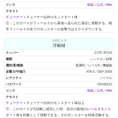
収録
／
公式
／
Wiki
チューナー
＋チューナー以外のモンスター１体

①：このカードがフィールドから墓地へ送られた場合に発動する。相
手フィールドの全てのモンスターの攻撃力は５００ダウンする。
ふやじょう
浮鵺城
21TP-JP310
シンクロ／効果
風属性／レベル9／機械族
ATK:0／DEF:3000
ノーマル
09348522
収録
／
公式
／
Wiki
チューナー
＋チューナー以外のモンスター１体以上

①：このカードがS召喚に成功した時、自分の墓地の
レベル９モンス
ター
１体を対象として発動できる。そのモンスターを特殊召喚する。
