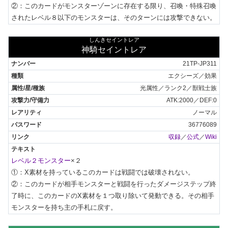
②：このカードがモンスターゾーンに存在する限り、召喚・特殊召喚
されたレベル８以下のモンスターは、そのターンには攻撃できない。
しんきセイントレア
神騎セイントレア
21TP-JP311
エクシーズ／効果
光属性／ランク2／獣戦士族
ATK:2000／DEF:0
ノーマル
36776089
収録
／
公式
／
Wiki
レベル２モンスター
×２

①：X素材を持っているこのカードは戦闘では破壊されない。

②：このカードが相手モンスターと戦闘を行ったダメージステップ終
了時に、このカードのX素材を１つ取り除いて発動できる。その相手
モンスターを持ち主の手札に戻す。