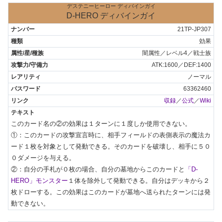
デステニーヒーロー ディバインガイ
D-HERO ディバインガイ
21TP-JP307
効果
闇属性／レベル4／戦士族
ATK:1600／DEF:1400
ノーマル
63362460
収録
／
公式
／
Wiki
このカード名の②の効果は１ターンに１度しか使用できない。

①：このカードの攻撃宣言時に、相手フィールドの表側表示の魔法カ
ード１枚を対象として発動できる。そのカードを破壊し、相手に５０
０ダメージを与える。

②：自分の手札が０枚の場合、自分の墓地からこのカードと
「D-
HERO」モンスター
１体を除外して発動できる。自分はデッキから２
枚ドローする。この効果はこのカードが墓地へ送られたターンには発
動できない。