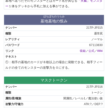
墓地へ送ったそのモンスターとはカード名が異なる
「天威」モンスタ
ー
１体をデッキから手札に加える事ができる。
ぼちぼちのうらみ
墓地墓地の恨み
21TP-JP315
通常罠
ノーマル
67113830
収録
／
公式
／
Wiki
①：相手の墓地のカードが８枚以上の場合に発動できる。相手フィー
ルドの全てのモンスターの攻撃力を０にする。
マスクトークン
21TP-JP316
トークン
闇属性／レベル1／魔法使い族
ATK:?／DEF:?