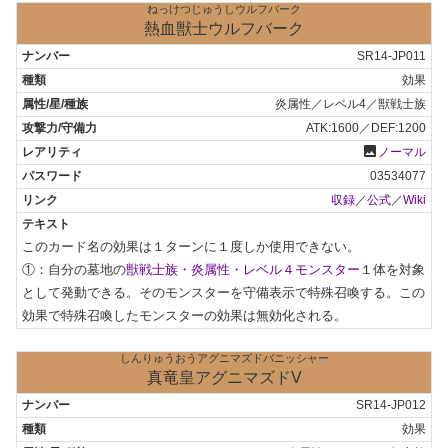
ねっけつじゅうしウルフバーク
熱血獣士ウルフバーク
SR14-JP011
効果
炎属性／レベル4／獣戦士族
ATK:1600／DEF:1200
photo
ノーマル
03534077
収録
／
公式
／
Wiki
このカード名の効果は１ターンに１度しか使用できない。

①：自分の墓地の
獣戦士族・炎属性・レベル４モンスター
１体を対象
として発動できる。そのモンスターを守備表示で特殊召喚する。この
効果で特殊召喚したモンスターの効果は無効化される。
しんりゅうおうアグニマズドバニッシャー
真竜皇アグニマズドV
SR14-JP012
効果