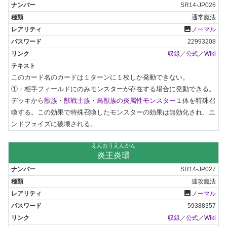
SR14-JP026
通常魔法
photo
ノーマル
22993208
収録
／
公式
／
Wiki
このカード名のカードは１ターンに１枚しか発動できない。

①：相手フィールドにのみモンスターが存在する場合に発動できる。
デッキから
獣族
・
獣戦士族
・
鳥獣族の炎属性モンスター
１体を特殊召
喚する。この効果で特殊召喚したモンスターの効果は無効化され、エ
ンドフェイズに破壊される。
えんおうえんかん
炎王炎環
SR14-JP027
速攻魔法
photo
ノーマル
59388357
収録
／
公式
／
Wiki