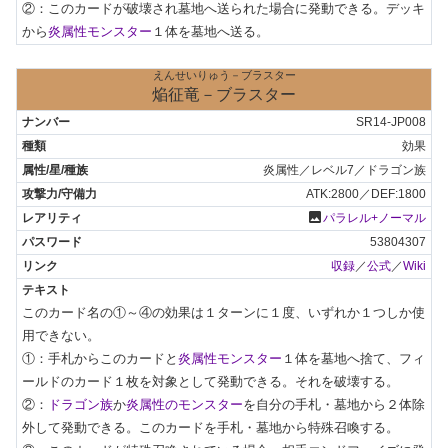
②：このカードが破壊され墓地へ送られた場合に発動できる。デッキ
から
炎属性モンスター
１体を墓地へ送る。
えんせいりゅう－ブラスター
焔征竜－ブラスター
SR14-JP008
効果
炎属性／レベル7／ドラゴン族
ATK:2800／DEF:1800
photo
パラレル+ノーマル
53804307
収録
／
公式
／
Wiki
このカード名の①～④の効果は１ターンに１度、いずれか１つしか使
用できない。

①：手札からこのカードと
炎属性モンスター
１体を墓地へ捨て、フィ
ールドのカード１枚を対象として発動できる。それを破壊する。

②：
ドラゴン族
か
炎属性のモンスター
を自分の手札・墓地から２体除
外して発動できる。このカードを手札・墓地から特殊召喚する。
