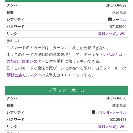
SR14-JP029
永続魔法
photo
ノーマル
57103969
収録
／
公式
／
Wiki
このカード名のカードは１ターンに１枚しか発動できない。

①：このカードの発動時の効果処理として、デッキから
レベル４以下
の獣戦士族モンスター
１体を手札に加える事ができる。

②：このカードが魔法＆罠ゾーンに存在する限り、自分フィールドの
獣戦士族モンスター
の攻撃力は１００アップする。
ブラック・ホール
SR14-JP030
通常魔法
photo
パラレル+ノーマル
53129443
収録
／
公式
／
Wiki