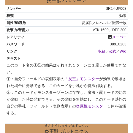
炎王獣 ハヌマーン
SR14-JP003
効果
炎属性／レベル4／獣戦士族
ATK:1600／DEF:200
photo
スーパー
38910263
収録
／
公式
／
Wiki
このカード名の①②の効果はそれぞれ１ターンに１度しか使用できな
い。

①：自分フィールドの表側表示の
「炎王」モンスター
が効果で破壊さ
れた場合に発動できる。このカードを手札から特殊召喚する。

②：このカードがモンスターゾーンに存在し、魔法・罠カードの効果
が発動した時に発動できる。その発動を無効にし、このカード以外の
自分の手札・フィールド（表側表示）の
炎属性モンスター
１体を破壊
する。
えんおうじゅう ガルドニクス
炎王獣 ガルドニクス