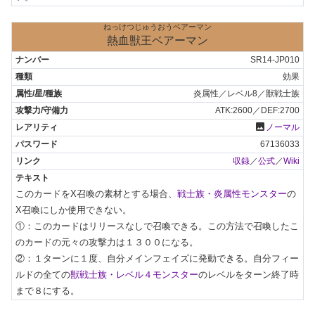
ねっけつじゅうおうベアーマン
熱血獣王ベアーマン
SR14-JP010
効果
炎属性／レベル8／獣戦士族
ATK:2600／DEF:2700
photo
ノーマル
67136033
収録
／
公式
／
Wiki
このカードをX召喚の素材とする場合、
戦士族・炎属性モンスター
の
X召喚にしか使用できない。

①：このカードはリリースなしで召喚できる。この方法で召喚したこ
のカードの元々の攻撃力は１３００になる。

②：１ターンに１度、自分メインフェイズに発動できる。自分フィー
ルドの全ての
獣戦士族・レベル４モンスター
のレベルをターン終了時
まで８にする。