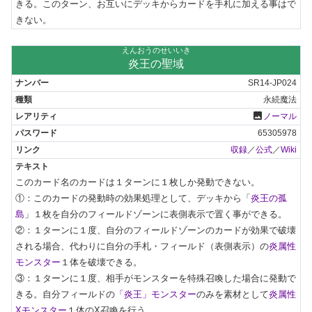
きる。このターン、お互いにデッキからカードを手札に加える事はで
きない。
えんおうのせいいき
炎王の聖域
SR14-JP024
永続魔法
photo
ノーマル
65305978
収録
／
公式
／
Wiki
このカード名のカードは１ターンに１枚しか発動できない。

①：このカードの発動時の効果処理として、デッキから「
炎王の孤
島
」１枚を自分のフィールドゾーンに表側表示で置く事ができる。

②：１ターンに１度、自分のフィールドゾーンのカードが効果で破壊
される場合、代わりに自分の手札・フィールド（表側表示）の
炎属性
モンスター
１体を破壊できる。

③：１ターンに１度、相手がモンスターを特殊召喚した場合に発動で
きる。自分フィールドの
「炎王」モンスター
のみを素材として
炎属性
Xモンスター
１体のX召喚を行う。