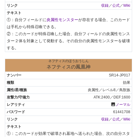
収録
／
公式
／
Wiki
①：自分フィールドに
炎属性モンスター
が存在する場合、このカード
は手札から特殊召喚できる。

②：このカードが特殊召喚した場合、自分フィールドの炎属性モンス
ター２体を対象として発動する。その自分の炎属性モンスターを破壊
する。
ネフティスのほうおうしん
ネフティスの鳳凰神
SR14-JP017
効果
炎属性／レベル8／鳥獣族
ATK:2400／DEF:1600
photo
ノーマル
61441708
収録
／
公式
／
Wiki
①：このカードが効果で破壊され墓地へ送られた場合、次の自分スタ