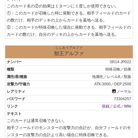
このカード名の②の効果は１ターンに１度しか使用できない。

①：このカードが召喚した時に発動できる。相手フィールドのカード
の数だけ、相手のデッキの上からカードを墓地へ送る。

②：このカードが特殊召喚した場合に発動できる。相手フィールドの
カードの数だけ、自分のデッキの上からカードを墓地へ送る。
ししおうアルファ
獣王アルファ
SR14-JP022
特殊召喚／効果
地属性／レベル8／獣族
ATK:3000／DEF:2500
photo
ノーマル
73304257
収録
／
公式
／
Wiki
このカードは通常召喚できない。

相手フィールドのモンスターの攻撃力の合計が、自分フィールドのモ
ンスターの攻撃力の合計より高い場合に特殊召喚できる。
