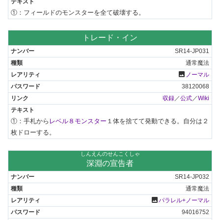
①：フィールドのモンスターを全て破壊する。
トレード・イン
SR14-JP031
通常魔法
photo
ノーマル
38120068
収録
／
公式
／
Wiki
①：手札から
レベル８モンスター
１体を捨てて発動できる。自分は２
枚ドローする。
しんえんのせんこくしゃ
深淵の宣告者
SR14-JP032
通常魔法
photo
パラレル+ノーマル
94016752