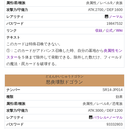
炎属性／レベル9／炎族
ATK:2700／DEF:1600
photo
ノーマル
19847532
収録
／
公式
／
Wiki
このカードは特殊召喚できない。

①：このカードがアドバンス召喚した時、自分の墓地から
炎属性モン
スター
を５体まで除外して発動できる。除外した数だけ、フィールド
の魔法・罠カードを破壊する。
どえんかいじゅうドゴラン
怒炎壊獣ドゴラン
SR14-JP014
効果
炎属性／レベル8／恐竜族
ATK:3000／DEF:1200
photo
パラレル+ノーマル
93332803