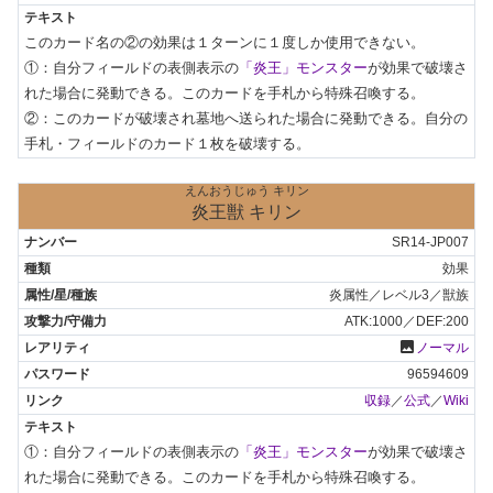
このカード名の②の効果は１ターンに１度しか使用できない。

①：自分フィールドの表側表示の
「炎王」モンスター
が効果で破壊さ
れた場合に発動できる。このカードを手札から特殊召喚する。

②：このカードが破壊され墓地へ送られた場合に発動できる。自分の
手札・フィールドのカード１枚を破壊する。
えんおうじゅう キリン
炎王獣 キリン
SR14-JP007
効果
炎属性／レベル3／獣族
ATK:1000／DEF:200
photo
ノーマル
96594609
収録
／
公式
／
Wiki
①：自分フィールドの表側表示の
「炎王」モンスター
が効果で破壊さ
れた場合に発動できる。このカードを手札から特殊召喚する。
