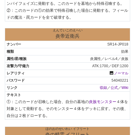
ンバイフェイズに発動する。このカードを墓地から特殊召喚する。

②：このカードの①の効果で特殊召喚した場合に発動する。フィール
ドの魔法・罠カードを全て破壊する。
えんていこのえへい
炎帝近衛兵
SR14-JP018
効果
炎属性／レベル4／炎族
ATK:1700／DEF:1200
photo
ノーマル
54040221
収録
／
公式
／
Wiki
①：このカードが召喚した場合、自分の墓地の
炎族モンスター
４体を
対象として発動する。そのモンスター４体をデッキに戻す。その後、
自分は２枚ドローする。
ほのおのせいれい イフリート
炎の精霊 イフリート