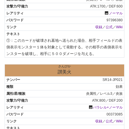
ATK:1700／DEF:600
photo
ノーマル
97396380
収録
／
公式
／
Wiki
①：このカードが破壊され墓地へ送られた場合、相手フィールドの表
側表示モンスター１体を対象として発動する。その相手の表側表示モ
ンスターを破壊し、相手に５００ダメージを与える。
さんびか
讃美火
SR14-JP021
効果
炎属性／レベル3／炎族
ATK:800／DEF:200
photo
パラレル+ノーマル
00373085
収録
／
公式
／
Wiki