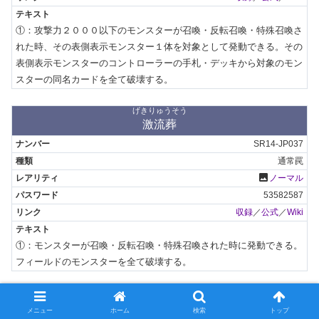
①：攻撃力２０００以下のモンスターが召喚・反転召喚・特殊召喚さ
れた時、その表側表示モンスター１体を対象として発動できる。その
表側表示モンスターのコントローラーの手札・デッキから対象のモン
スターの同名カードを全て破壊する。
げきりゅうそう
激流葬
SR14-JP037
通常罠
photo
ノーマル
53582587
収録
／
公式
／
Wiki
①：モンスターが召喚・反転召喚・特殊召喚された時に発動できる。
フィールドのモンスターを全て破壊する。
ぐれんのしめいしゃ
紅蓮の指名者
メニュー
ホーム
検索
トップ