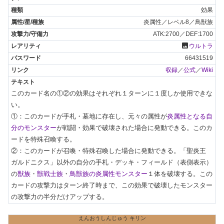
効果
炎属性／レベル8／鳥獣族
ATK:2700／DEF:1700
photo
ウルトラ
66431519
収録
／
公式
／
Wiki
このカード名の①②の効果はそれぞれ１ターンに１度しか使用できな
い。

①：このカードが手札・墓地に存在し、元々の属性が
炎属性となる自
分のモンスター
が戦闘・効果で破壊された場合に発動できる。このカ
ードを特殊召喚する。

②：このカードが召喚・特殊召喚した場合に発動できる。「聖炎王 
ガルドニクス」以外の自分の手札・デッキ・フィールド（表側表示）
の
獣族
・
獣戦士族
・
鳥獣族の炎属性モンスター
１体を破壊する。この
カードの攻撃力はターン終了時まで、この効果で破壊したモンスター
の攻撃力の半分だけアップする。
えんおうしんじゅう キリン