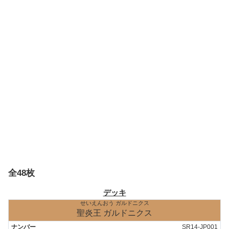
全48枚
デッキ
せいえんおう ガルドニクス
聖炎王 ガルドニクス
SR14-JP001