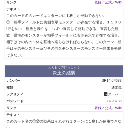
収録
／
公式
／
Wiki
このカード名のカードは１ターンに１枚しか発動できない。

①：相手フィールドに表側表示モンスターが存在する場合、１５００
LPを払い、種族と属性を１つずつ宣言して発動できる。宣言した種
族・属性のモンスターが相手フィールドに表側表示で存在する場合、
相手はその内の１体を墓地へ送らなければならない。このターン、相
手はそのモンスター及びその同名モンスターのモンスター効果を発動
できない。
えんおうのけっしゅう
炎王の結襲
SR14-JP033
通常罠
photo
スーパー
38798785
収録
／
公式
／
Wiki
このカード名の①②の効果はそれぞれ１ターンに１度しか使用できな
い。
