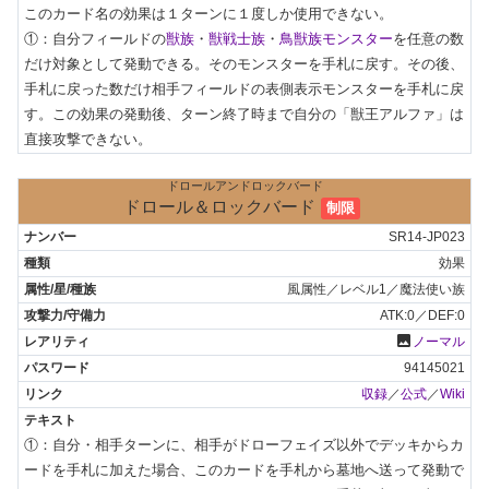
このカード名の効果は１ターンに１度しか使用できない。

①：自分フィールドの
獣族
・
獣戦士族
・
鳥獣族モンスター
を任意の数
だけ対象として発動できる。そのモンスターを手札に戻す。その後、
手札に戻った数だけ相手フィールドの表側表示モンスターを手札に戻
す。この効果の発動後、ターン終了時まで自分の「獣王アルファ」は
直接攻撃できない。
ドロールアンドロックバード
ドロール＆ロックバード
制限
SR14-JP023
効果
風属性／レベル1／魔法使い族
ATK:0／DEF:0
photo
ノーマル
94145021
収録
／
公式
／
Wiki
①：自分・相手ターンに、相手がドローフェイズ以外でデッキからカ
ードを手札に加えた場合、このカードを手札から墓地へ送って発動で