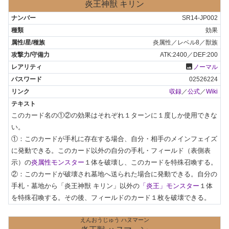
炎王神獣 キリン
SR14-JP002
効果
炎属性／レベル8／獣族
ATK:2400／DEF:200
photo
ノーマル
02526224
収録
／
公式
／
Wiki
このカード名の①②の効果はそれぞれ１ターンに１度しか使用できな
い。

①：このカードが手札に存在する場合、自分・相手のメインフェイズ
に発動できる。このカード以外の自分の手札・フィールド（表側表
示）の
炎属性モンスター
１体を破壊し、このカードを特殊召喚する。

②：このカードが破壊され墓地へ送られた場合に発動できる。自分の
手札・墓地から「炎王神獣 キリン」以外の
「炎王」モンスター
１体
を特殊召喚する。その後、フィールドのカード１枚を破壊できる。
えんおうじゅう ハヌマーン