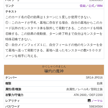
15033525
収録
／
公式
／
Wiki
このカード名の②の効果は１ターンに１度しか使用できない。

①：このカードが手札・墓地に存在する場合、自分の墓地からこのカ
ード以外のモンスター３体を除外して発動できる。このカードを特殊
召喚する。この効果の発動後、ターン終了時まで自分はモンスターを
特殊召喚できない。

②：自分メインフェイズ１に、自分フィールドの他のモンスターを全
て墓地へ送って発動できる。墓地へ送ったモンスターの数×５００ダ
メージを相手に与える。
かくしゃくのまじん
嚇灼の魔神
SR14-JP016
効果
炎属性／レベル8／獣戦士族
ATK:2600／DEF:2200
photo
ノーマル
59834564