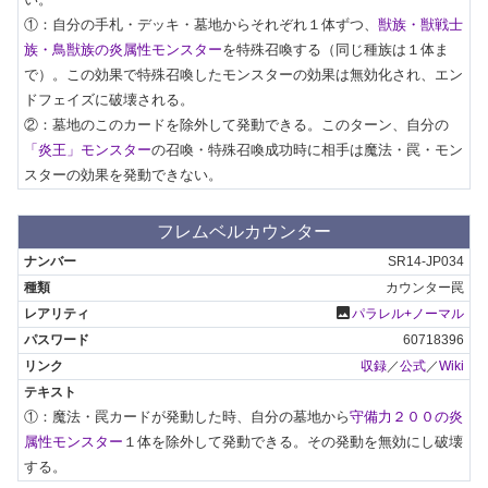
①：自分の手札・デッキ・墓地からそれぞれ１体ずつ、
獣族・
獣戦士
族・
鳥獣族の炎属性モンスター
を特殊召喚する（同じ種族は１体ま
で）。この効果で特殊召喚したモンスターの効果は無効化され、エン
ドフェイズに破壊される。

②：墓地のこのカードを除外して発動できる。このターン、自分の
「炎王」モンスター
の召喚・特殊召喚成功時に相手は魔法・罠・モン
スターの効果を発動できない。
フレムベルカウンター
SR14-JP034
カウンター罠
photo
パラレル+ノーマル
60718396
収録
／
公式
／
Wiki
①：魔法・罠カードが発動した時、自分の墓地から
守備力２００の炎
属性モンスター
１体を除外して発動できる。その発動を無効にし破壊
する。