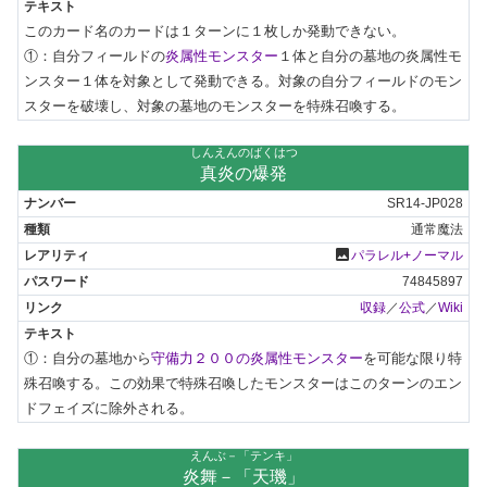
このカード名のカードは１ターンに１枚しか発動できない。

①：自分フィールドの
炎属性モンスター
１体と自分の墓地の炎属性モ
ンスター１体を対象として発動できる。対象の自分フィールドのモン
スターを破壊し、対象の墓地のモンスターを特殊召喚する。
しんえんのばくはつ
真炎の爆発
SR14-JP028
通常魔法
photo
パラレル+ノーマル
74845897
収録
／
公式
／
Wiki
①：自分の墓地から
守備力２００の炎属性モンスター
を可能な限り特
殊召喚する。この効果で特殊召喚したモンスターはこのターンのエン
ドフェイズに除外される。
えんぶ－「テンキ」
炎舞－「天璣」