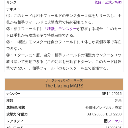
収録
／
公式
／
Wiki
①：このカードは相手フィールドのモンスター１体をリリースし、手
札から相手フィールドに攻撃表示で特殊召喚できる。

②：相手フィールドに
「壊獣」モンスター
が存在する場合、このカー
ドは手札から攻撃表示で特殊召喚できる。

③：「壊獣」モンスターは自分フィールドに１体しか表側表示で存在
できない。

④：１ターンに１度、自分・相手フィールドの壊獣カウンターを３つ
取り除いて発動できる（この効果を発動するターン、このカードは攻
撃できない）。相手フィールドのモンスターを全て破壊する。
ザ・ブレイジング・マーズ
The blazing MARS
SR14-JP015
効果
炎属性／レベル8／炎族
ATK:2600／DEF:2200
photo
ノーマル