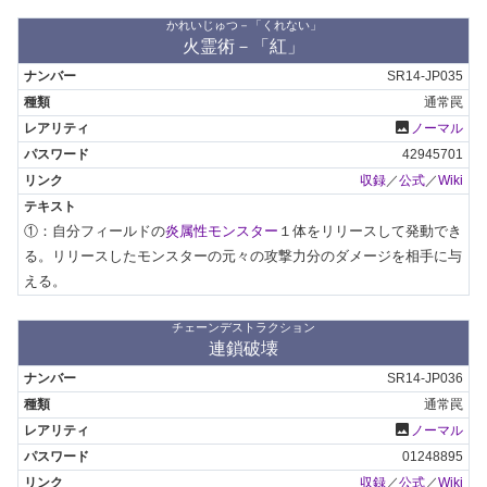
かれいじゅつ－「くれない」
火霊術－「紅」
SR14-JP035
通常罠
photo
ノーマル
42945701
収録
／
公式
／
Wiki
①：自分フィールドの
炎属性モンスター
１体をリリースして発動でき
る。リリースしたモンスターの元々の攻撃力分のダメージを相手に与
える。
チェーンデストラクション
連鎖破壊
SR14-JP036
通常罠
photo
ノーマル
01248895
収録
／
公式
／
Wiki