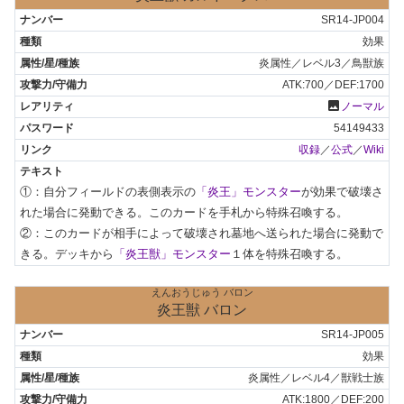
SR14-JP004
効果
炎属性／レベル3／鳥獣族
ATK:700／DEF:1700
photo
ノーマル
54149433
収録
／
公式
／
Wiki
①：自分フィールドの表側表示の
「炎王」モンスター
が効果で破壊さ
れた場合に発動できる。このカードを手札から特殊召喚する。

②：このカードが相手によって破壊され墓地へ送られた場合に発動で
きる。デッキから
「炎王獣」モンスター
１体を特殊召喚する。
えんおうじゅう バロン
炎王獣 バロン
SR14-JP005
効果
炎属性／レベル4／獣戦士族
ATK:1800／DEF:200