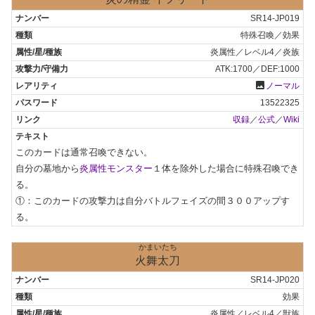
SR14-JP019
特殊召喚／効果
炎属性／レベル4／炎族
ATK:1700／DEF:1000
photo
ノーマル
13522325
収録
／
公式
／
Wiki
このカードは通常召喚できない。

自分の墓地から
炎属性モンスター
１体を除外した場合に特殊召喚でき
る。

①：このカードの攻撃力は自分バトルフェイズの間３００アップす
る。
かまいたち
火舞太刀
SR14-JP020
効果
炎属性／レベル4／獣族