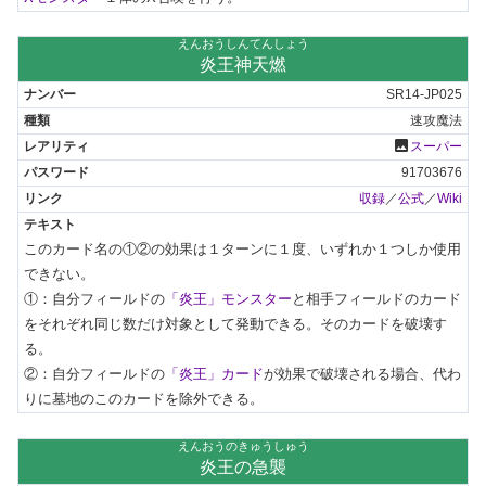
えんおうしんてんしょう
炎王神天燃
SR14-JP025
速攻魔法
photo
スーパー
91703676
収録
／
公式
／
Wiki
このカード名の①②の効果は１ターンに１度、いずれか１つしか使用
できない。

①：自分フィールドの
「炎王」モンスター
と相手フィールドのカード
をそれぞれ同じ数だけ対象として発動できる。そのカードを破壊す
る。

②：自分フィールドの
「炎王」カード
が効果で破壊される場合、代わ
りに墓地のこのカードを除外できる。
えんおうのきゅうしゅう
炎王の急襲