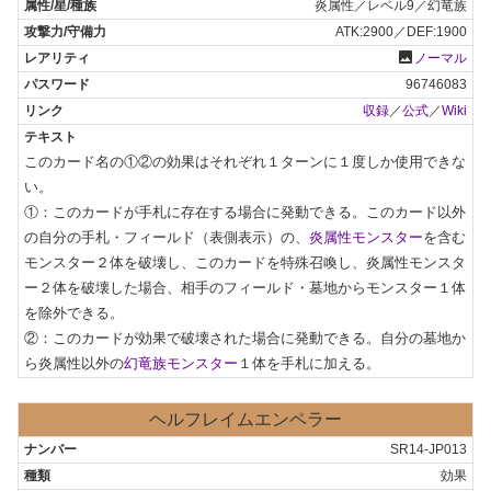
炎属性／レベル9／幻竜族
ATK:2900／DEF:1900
photo
ノーマル
96746083
収録
／
公式
／
Wiki
このカード名の①②の効果はそれぞれ１ターンに１度しか使用できな
い。

①：このカードが手札に存在する場合に発動できる。このカード以外
の自分の手札・フィールド（表側表示）の、
炎属性モンスター
を含む
モンスター２体を破壊し、このカードを特殊召喚し、炎属性モンスタ
ー２体を破壊した場合、相手のフィールド・墓地からモンスター１体
を除外できる。

②：このカードが効果で破壊された場合に発動できる。自分の墓地か
ら炎属性以外の
幻竜族モンスター
１体を手札に加える。
ヘルフレイムエンペラー
SR14-JP013
効果