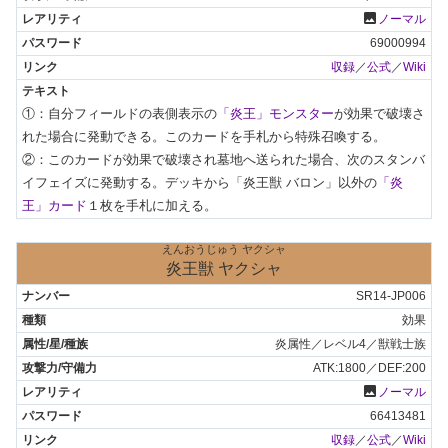
photo
ノーマル
69000994
収録
／
公式
／
Wiki
①：自分フィールドの表側表示の
「炎王」モンスター
が効果で破壊さ
れた場合に発動できる。このカードを手札から特殊召喚する。

②：このカードが効果で破壊され墓地へ送られた場合、次のスタンバ
イフェイズに発動する。デッキから「炎王獣 バロン」以外の
「炎
王」カード
１枚を手札に加える。
えんおうじゅう ヤクシャ
炎王獣 ヤクシャ
SR14-JP006
効果
炎属性／レベル4／獣戦士族
ATK:1800／DEF:200
photo
ノーマル
66413481
収録
／
公式
／
Wiki