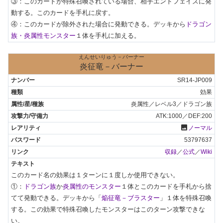
③：このカードが特殊召喚されている場合、相手エンドフェイズに発
動する。このカードを手札に戻す。

④：このカードが除外された場合に発動できる。デッキから
ドラゴン
族・炎属性モンスター
１体を手札に加える。
えんせいりゅう－バーナー
炎征竜－バーナー
SR14-JP009
効果
炎属性／レベル3／ドラゴン族
ATK:1000／DEF:200
photo
ノーマル
53797637
収録
／
公式
／
Wiki
このカード名の効果は１ターンに１度しか使用できない。

①：
ドラゴン族
か
炎属性のモンスター
１体とこのカードを手札から捨
てて発動できる。デッキから「
焔征竜－ブラスター
」１体を特殊召喚
する。この効果で特殊召喚したモンスターはこのターン攻撃できな
い。