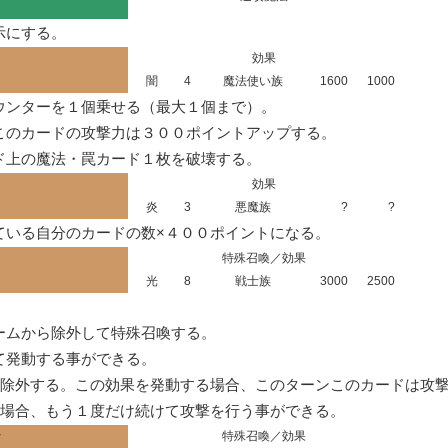
示にする。
効果
闇
4
魔法使い族
1600
1000
ンターを１個乗せる（最大１個まで）。

のカードの攻撃力は３００ポイントアップする。

ド上の魔法・罠カード１枚を破壊する。
効果
炎
3
悪魔族
?
?
ている自分のカードの数×４００ポイントになる。
特殊召喚／効果
光
8
戦士族
3000
2500
ームから除外して特殊召喚する。

発動する事ができる。

除外する。この効果を発動する場合、このターンこのカードは攻撃
た場合、もう１度だけ続けて攻撃を行う事ができる。
－
特殊召喚／効果