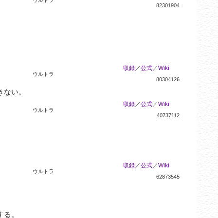
82301904
収録
／
公式
／
Wiki
ウルトラ
80304126
きない。
収録
／
公式
／
Wiki
ウルトラ
40737112
収録
／
公式
／
Wiki
ウルトラ
62873545
する。