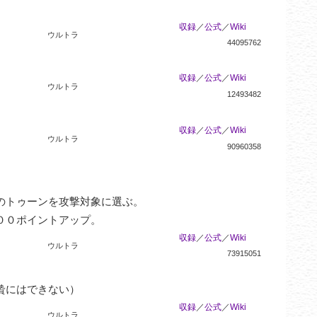
収録
／
公式
／
Wiki
ウルトラ
44095762
収録
／
公式
／
Wiki
ウルトラ
12493482
収録
／
公式
／
Wiki
ウルトラ
90960358
トゥーンを攻撃対象に選ぶ。

００ポイントアップ。
収録
／
公式
／
Wiki
ウルトラ
73915051
贄にはできない）
収録
／
公式
／
Wiki
ウルトラ