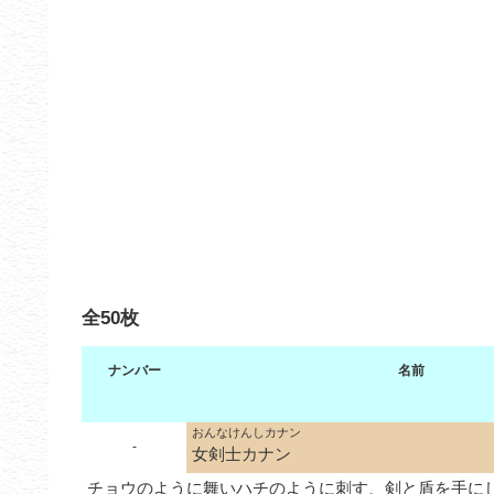
全50枚
ナンバー
名前
おんなけんしカナン
-
女剣士カナン
チョウのように舞いハチのように刺す、剣と盾を手に