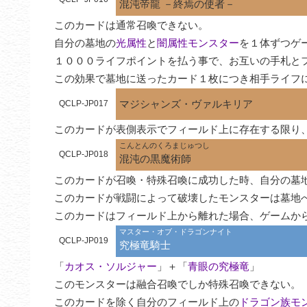
混沌帝龍 －終焉の使者－
このカードは通常召喚できない。

自分の墓地の
光属性
と
闇属性モンスター
を１体ずつゲ
１０００ライフポイントを払う事で、お互いの手札とフ
この効果で墓地に送ったカード１枚につき相手ライフ
マジシャンズ・ヴァルキリア
QCLP-JP017
このカードが表側表示でフィールド上に存在する限り
こんとんのくろまじゅつし
QCLP-JP018
混沌の黒魔術師
このカードが召喚・特殊召喚に成功した時、自分の墓地
このカードが戦闘によって破壊したモンスターは墓地へ
このカードはフィールド上から離れた場合、ゲームか
マスター・オブ・ドラゴンナイト
QCLP-JP019
究極竜騎士
「
カオス・ソルジャー
」＋「
青眼の究極竜
」

このモンスターは融合召喚でしか特殊召喚できない。

このカードを除く自分のフィールド上の
ドラゴン族モ