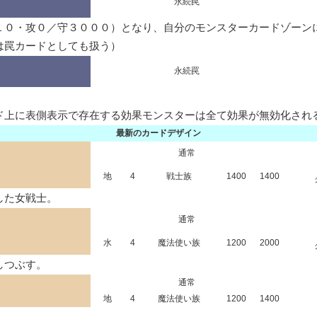
永続罠
１０・攻０／守３０００）となり、自分のモンスターカードゾーンに
は罠カードとしても扱う）
永続罠
ド上に表側表示で存在する効果モンスターは全て効果が無効化され
最新のカードデザイン
通常
地
4
戦士族
1400
1400
した女戦士。
通常
水
4
魔法使い族
1200
2000
しつぶす。
通常
地
4
魔法使い族
1200
1400