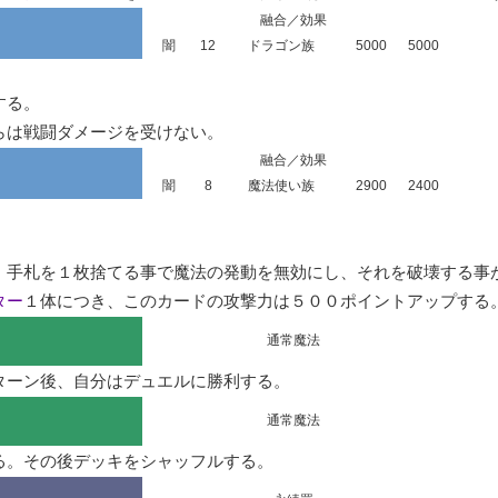
融合／効果
闇
12
ドラゴン族
5000
5000
る。

らは戦闘ダメージを受けない。
融合／効果
闇
8
魔法使い族
2900
2400


手札を１枚捨てる事で魔法の発動を無効にし、それを破壊する事が
ター
１体につき、このカードの攻撃力は５００ポイントアップする
通常魔法
ターン後、自分はデュエルに勝利する。
通常魔法
る。その後デッキをシャッフルする。