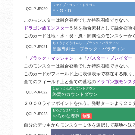
ファイブ・ゴッド・ドラゴン
QCLP-JP020
F・G・D
ドラゴン族モンスター
５体を融合素材として融合召喚す
このカードは地・水・炎・風・闇属性のモンスターか
ちょうまどうけんし－ブラック・パラディン
QCLP-JP021
超魔導剣士－ブラック・パラディン
「
ブラック・マジシャン
」＋「
バスター・ブレイダー
」
このモンスターは融合召喚でしか特殊召喚できない。

このカードがフィールド上に表側表示で存在する限り、
全てのフィールド上と全ての墓地の
ドラゴン族モンス
しゅうえんのカウントダウン
QCLP-JP022
終焉のカウントダウン
２０００ライフポイントを払う。発動ターンより２０
おろかなまいそう
QCLP-JP023
おろかな埋葬
制限
自分のデッキからモンスター１体を選択して墓地へ送