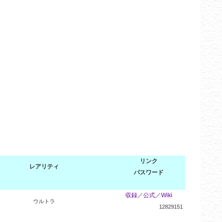
リンク
レアリティ
パスワード
収録
／
公式
／
Wiki
ウルトラ
12829151