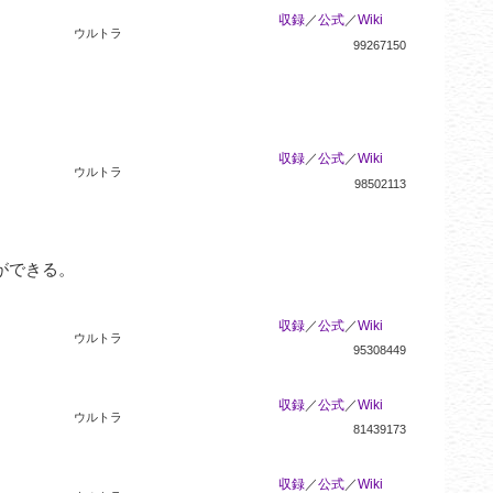
収録
／
公式
／
Wiki
ウルトラ
99267150
収録
／
公式
／
Wiki
ウルトラ
98502113
できる。

。
収録
／
公式
／
Wiki
ウルトラ
95308449
収録
／
公式
／
Wiki
ウルトラ
81439173
収録
／
公式
／
Wiki