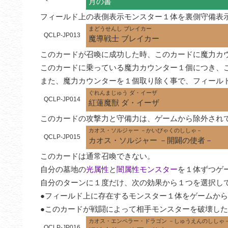
月の書
フィールド上の表側表示モンスター１体を裏側守備表
まどうせんし ブレイカー
QCLP-JP013
魔導戦士 ブレイカー
このカードが召喚に成功した時、このカードに魔力カウ
このカードに乗っている魔力カウンター１個につき、こ
また、魔力カウンターを１個取り除く事で、フィール
ぐれんまじゅう ダ・イーザ
QCLP-JP014
紅蓮魔獣 ダ・イーザ
このカードの攻撃力と守備力は、ゲームから除外され
カオス・ソルジャー －かいびゃくのししゃ－
QCLP-JP015
カオス・ソルジャー －開闢の使者－
このカードは通常召喚できない。

自分の墓地の
光属性
と
闇属性モンスター
を１体ずつゲ
自分のターンに１度だけ、次の効果から１つを選択して
●フィールド上に存在するモンスター１体をゲームから
●このカードが戦闘によって相手モンスターを破壊し
カオス・エンペラー・ドラゴン －しゅうえんのししゃ
QCLP-JP016