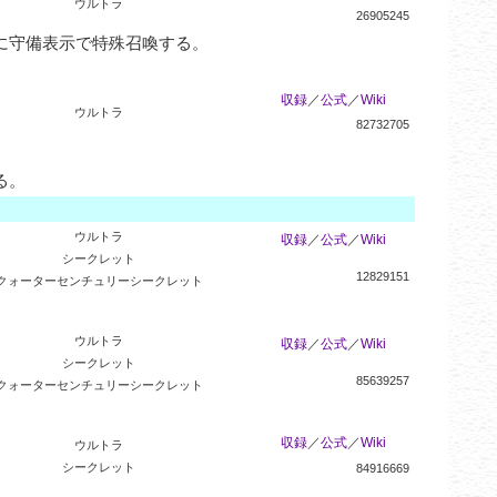
ウルトラ
26905245
守備表示で特殊召喚する。

収録
／
公式
／
Wiki
ウルトラ
82732705
る。
ウルトラ
収録
／
公式
／
Wiki
シークレット
12829151
クォーターセンチュリーシークレット
ウルトラ
収録
／
公式
／
Wiki
シークレット
85639257
クォーターセンチュリーシークレット
収録
／
公式
／
Wiki
ウルトラ
シークレット
84916669