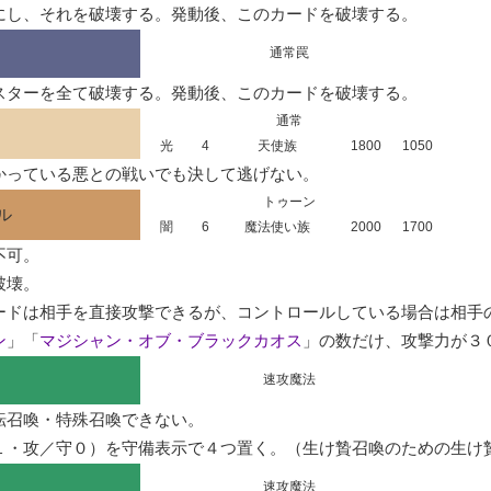
にし、それを破壊する。発動後、このカードを破壊する。
通常罠
スターを全て破壊する。発動後、このカードを破壊する。
通常
光
4
天使族
1800
1050
かっている悪との戦いでも決して逃げない。
トゥーン
ル
闇
6
魔法使い族
2000
1700
可。

壊。

ードは相手を直接攻撃できるが、コントロールしている場合は相手の
ン
」「
マジシャン・オブ・ブラックカオス
」の数だけ、攻撃力が３
速攻魔法
召喚・特殊召喚できない。

１・攻／守０）を守備表示で４つ置く。（生け贄召喚のための生け
速攻魔法