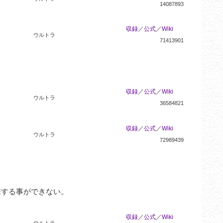
14087893
収録
／
公式
／
Wiki
ウルトラ
71413901
収録
／
公式
／
Wiki
ウルトラ
36584821
収録
／
公式
／
Wiki
ウルトラ
72989439
する事ができない。

収録
／
公式
／
Wiki
ウルトラ