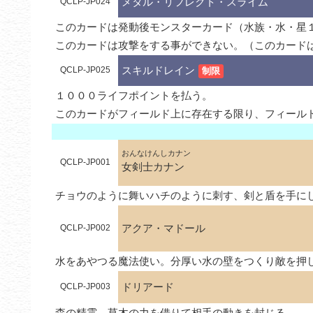
メタル・リフレクト・スライム
QCLP-JP024
このカードは発動後モンスターカード（水族・水・星
このカードは攻撃をする事ができない。（このカード
スキルドレイン
QCLP-JP025
制限
１０００ライフポイントを払う。

このカードがフィールド上に存在する限り、フィール
おんなけんしカナン
QCLP-JP001
女剣士カナン
チョウのように舞いハチのように刺す、剣と盾を手に
アクア・マドール
QCLP-JP002
水をあやつる魔法使い。分厚い水の壁をつくり敵を押
ドリアード
QCLP-JP003
森の精霊。草木の力を借りて相手の動きを封じる。