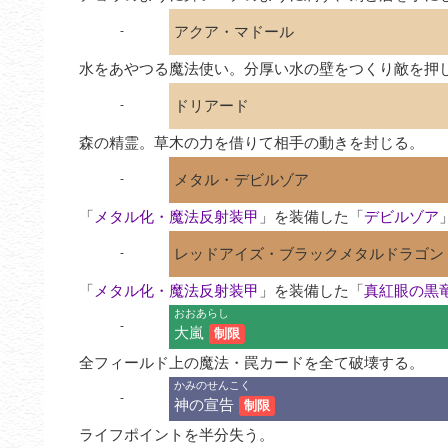
アクア・マドール
-
水をあやつる魔法使い。分厚い水の壁をつくり敵を押
ドリアード
-
森の精霊。草木の力を借りて相手の動きを封じる。
メタル・デビルゾア
-
「
メタル化・魔法反射装甲
」を装備した「
デビルゾア
レッドアイズ・ブラックメタルドラゴン
-
「
メタル化・魔法反射装甲
」を装備した「
真紅眼の黒
おおあらし
-
大嵐
制限
全フィールド上の魔法・罠カードを全て破壊する。
かみのせんこく
-
神の宣告
制限
ライフポイントを半分失う。
