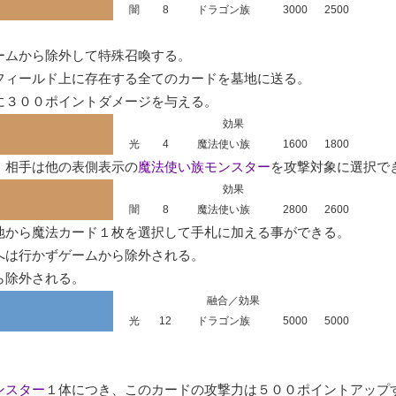
闇
8
ドラゴン族
3000
2500
ームから除外して特殊召喚する。

ィールド上に存在する全てのカードを墓地に送る。

に３００ポイントダメージを与える。
効果
光
4
魔法使い族
1600
1800
、相手は他の表側表示の
魔法使い族モンスター
を攻撃対象に選択で
効果
闇
8
魔法使い族
2800
2600
から魔法カード１枚を選択して手札に加える事ができる。

は行かずゲームから除外される。

ら除外される。
融合／効果
光
12
ドラゴン族
5000
5000
ンスター
１体につき、このカードの攻撃力は５００ポイントアップ