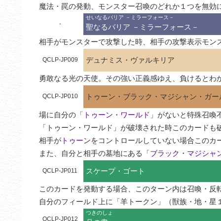
魔法・罠の発動、モンスター召喚のどれか１つを無効
せいなるバリア －ミラーフォース－
-
聖なるバリア －ミラーフォース－
相手がモンスターで攻撃した時、相手の攻撃表示モン
デュナミス・ヴァルキリア
QCLP-JP009
勇敢なる光の天使。その強い正義感ゆえ、負けるとわ
トゥーン・ブラック・マジシャン・ガー
QCLP-JP010
場に自分の「
トゥーン・ワールド
」がないと特殊召喚不
「トゥーン・ワールド」が破壊された時このカードも破
相手が
トゥーン
をコントロールしていない場合このカ
また、自分と相手の墓地にある「
ブラック・マジシャ
スケープ・ゴート
QCLP-JP011
このカードを発動する場合、このターン内は召喚・反転
自分のフィールド上に「羊トークン」（獣族・地・星
つきのしょ
QCLP-JP012