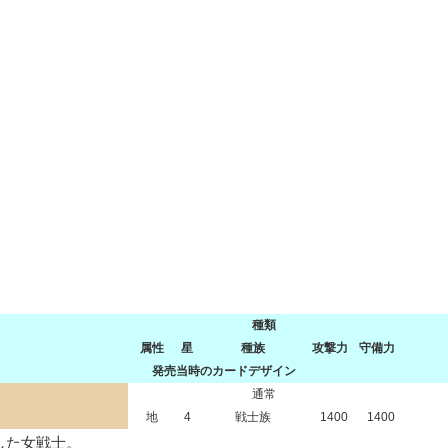
種類
属性
星
種族
攻撃力
守備力
発売当時のカードデザイン
通常
地
4
戦士族
1400
1400
した女戦士。