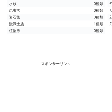
水族
0種類
昆虫族
0種類
岩石族
0種類
獣戦士族
1種類
植物族
0種類
スポンサーリンク