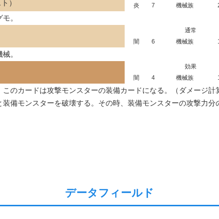
スト）
炎
7
機械族
グモ。
通常
闇
6
機械族
機械。
効果
闇
4
機械族
このカードは攻撃モンスターの装備カードになる。（ダメージ計算
と装備モンスターを破壊する。その時、装備モンスターの攻撃力分
データフィールド