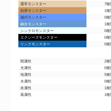
通常モンスター
7種
効果モンスター
1種
儀式モンスター
0種
融合モンスター
1種
シンクロモンスター
0種
エクシーズモンスター
0種
リンクモンスター
0種
闇属性
2種
光属性
0種
地属性
5種
水属性
0種
炎属性
1種
風属性
1種