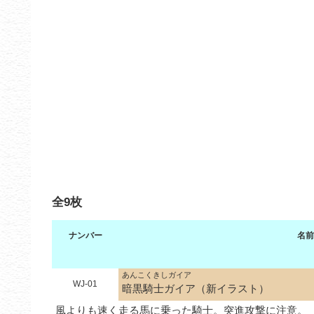
全9枚
ナンバー
名前
あんこくきしガイア
WJ-01
暗黒騎士ガイア（新イラスト）
風よりも速く走る馬に乗った騎士。突進攻撃に注意。