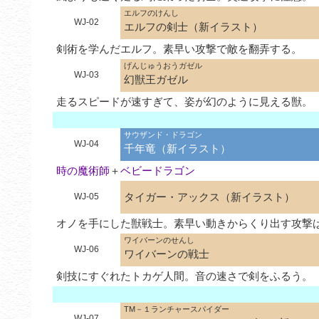
エルフのけんし
WJ-02
エルフの剣士（新イラスト）
剣術を学んだエルフ。素早い攻撃で敵を翻弄する。
げんじゅうおうガゼル
WJ-03
幻獣王ガゼル
走るスピードが速すぎて、姿が幻のように見える獣。
サウザンド・ドラゴン
WJ-04
千年竜（新イラスト）
時の魔術師
＋
ベビードラゴン
タイガー・アックス（新イラスト）
WJ-05
オノを手にした獣戦士。素早い動きからくり出す攻撃
ワイバーンのせんし
WJ-06
ワイバーンの戦士
剣技にすぐれたトカゲ人間。音の速さで剣をふるう。
TM－１ランチャースパイダー
WJ-07