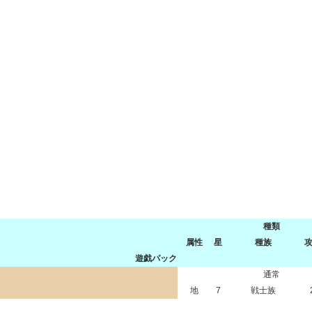
種類
属性
星
種族
遊戯パック
通常
地
7
戦士族