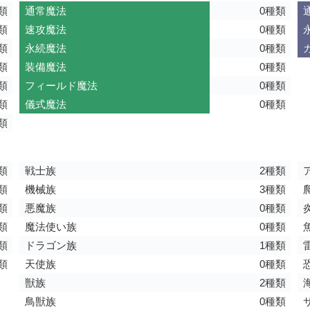
類
通常魔法
0種類
類
速攻魔法
0種類
類
永続魔法
0種類
類
装備魔法
0種類
類
フィールド魔法
0種類
類
儀式魔法
0種類
類
類
戦士族
2種類
類
機械族
3種類
類
悪魔族
0種類
類
魔法使い族
0種類
類
ドラゴン族
1種類
類
天使族
0種類
獣族
2種類
鳥獣族
0種類