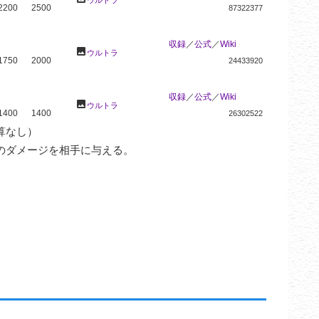
2200
2500
87322377
収録
／
公式
／
Wiki
photo
ウルトラ
1750
2000
24433920
収録
／
公式
／
Wiki
photo
ウルトラ
1400
1400
26302522
なし）

のダメージを相手に与える。