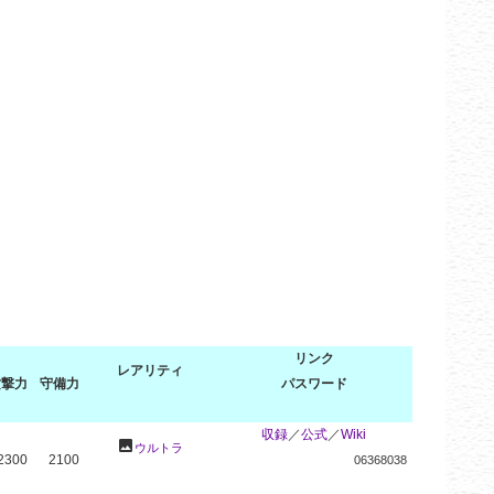
リンク
レアリティ
攻撃力
守備力
パスワード
収録
／
公式
／
Wiki
photo
ウルトラ
2300
2100
06368038