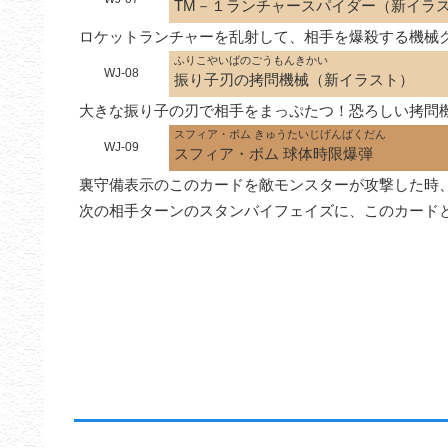
TM－１ランチャースパイダー（新イラ
ロケットランチャーを乱射して、相手を爆殺する機械
ふりこやいばのごうもんきかい
WJ-08
振り子刃の拷問機械（新イラスト）
大きな振り子の刃で相手をまっぷたつ！恐ろしい拷問
スフィア・ボム きゅうたいじげんばくだん
WJ-09
スフィア・ボム 球体時限爆弾
裏守備表示のこのカードを敵モンスターが攻撃した時、
次の相手ターンのスタンバイフェイズに、このカード