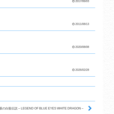
2017/06/03
2011/08/13
2020/08/08
2026/02/28
眼の白龍伝説 – LEGEND OF BLUE EYES WHITE DRAGON –