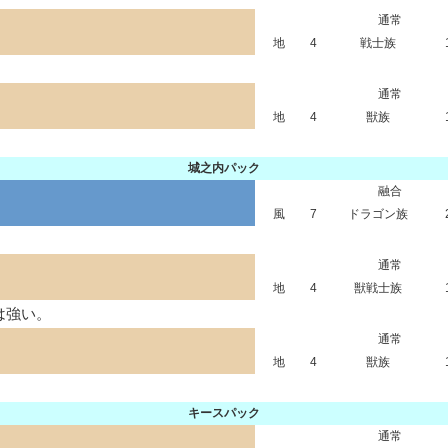
通常
地
4
戦士族
通常
地
4
獣族
城之内パック
融合
風
7
ドラゴン族
通常
地
4
獣戦士族
は強い。
通常
地
4
獣族
キースパック
通常