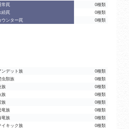
通常罠
0種類
永続罠
0種類
カウンター罠
0種類
アンデット族
0種類
爬虫類族
0種類
炎族
0種類
魚族
0種類
雷族
0種類
恐竜族
0種類
海竜族
0種類
サイキック族
0種類