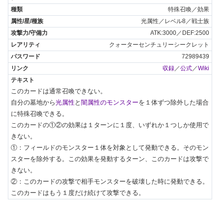
特殊召喚／効果
光属性／レベル8／戦士族
ATK:3000／DEF:2500
クォーターセンチュリーシークレット
72989439
収録
／
公式
／
Wiki
このカードは通常召喚できない。

自分の墓地から
光属性
と
闇属性のモンスター
を１体ずつ除外した場合
に特殊召喚できる。

このカードの①②の効果は１ターンに１度、いずれか１つしか使用で
きない。

①：フィールドのモンスター１体を対象として発動できる。そのモン
スターを除外する。この効果を発動するターン、このカードは攻撃で
きない。

②：このカードの攻撃で相手モンスターを破壊した時に発動できる。
このカードはもう１度だけ続けて攻撃できる。