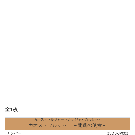
全1枚
カオス・ソルジャー －かいびゃくのししゃ－
カオス・ソルジャー －開闢の使者－
25DS-JP002