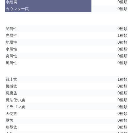
永続罠
0種類
カウンター罠
0種類
闇属性
0種類
光属性
1種類
地属性
0種類
水属性
0種類
炎属性
0種類
風属性
0種類
戦士族
1種類
機械族
0種類
悪魔族
0種類
魔法使い族
0種類
ドラゴン族
0種類
天使族
0種類
獣族
0種類
鳥獣族
0種類