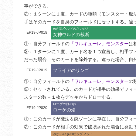
事ができる。

②：１ターンに１度、カードの種類（モンスター・魔
手はそのカードを自身のフィールドにセットする。違
めがみウルドのさいだん
EP19-JP018
女神ウルドの裁断
①：自分フィールドの
「ワルキューレ」モンスター
は
②：１ターンに１度、カード名を１つ宣言し、相手フ
だった場合、そのカードを除外する。違った場合、自
フライアのリンゴ
EP19-JP019
①：自分フィールドの
「ワルキューレ」モンスター
の
②：セットされているこのカードが相手の効果でフィ
スターの数＋１枚をデッキからドローする。
ローゲのほのお
EP19-JP020
ローゲの焔
①：このカードが魔法＆罠ゾーンに存在し、自分フィ
②：このカードが相手の効果で破壊された場合に発動
みかいいきのビッグフット