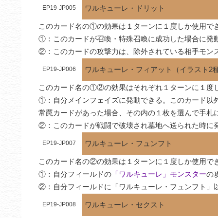
ワルキューレ・ドリット
EP19-JP005
このカード名の①の効果は１ターンに１度しか使用でき
①：このカードが召喚・特殊召喚に成功した場合に発
②：このカードの攻撃力は、除外されている相手モン
ワルキューレ・フィアット（イラスト2
EP19-JP006
このカード名の①②の効果はそれぞれ１ターンに１度し
①：自分メインフェイズに発動できる。このカード以
常罠カードがあった場合、その内の１枚を選んで手札
②：このカードが戦闘で破壊され墓地へ送られた時に
ワルキューレ・フュンフト
EP19-JP007
このカード名の②の効果は１ターンに１度しか使用でき
①：自分フィールドの
「ワルキューレ」モンスター
の
②：自分フィールドに「ワルキューレ・フュンフト」
ワルキューレ・セクスト
EP19-JP008