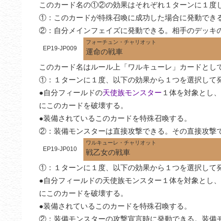
このカード名の①②の効果はそれぞれ１ターンに１度し
①：このカードが特殊召喚に成功した場合に発動でき
②：自分メインフェイズに発動できる。相手のデッキ
フォーチュン・チャリオット
EP19-JP009
運命の戦車
このカード名はルール上「ワルキューレ」カードとして
①：１ターンに１度、以下の効果から１つを選択して発
●自分フィールドの
天使族モンスター
１体を対象とし、
にこのカードを破壊する。

●装備されているこのカードを特殊召喚する。

②：装備モンスターは直接攻撃できる。その直接攻撃
ワルキューレ・チャリオット
EP19-JP010
戦乙女の戦車
①：１ターンに１度、以下の効果から１つを選択して発
●自分フィールドの天使族モンスター１体を対象とし
にこのカードを破壊する。

●装備されているこのカードを特殊召喚する。

②：装備モンスターの攻撃宣言時に発動できる。装備