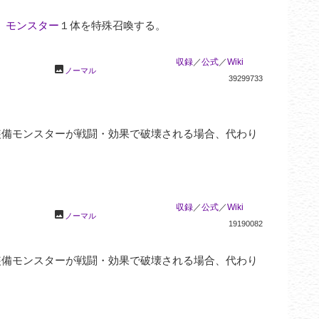
」モンスター
１体を特殊召喚する。

収録
／
公式
／
Wiki
photo
ノーマル
39299733
装備モンスターが戦闘・効果で破壊される場合、代わり
収録
／
公式
／
Wiki
photo
ノーマル
19190082
装備モンスターが戦闘・効果で破壊される場合、代わり