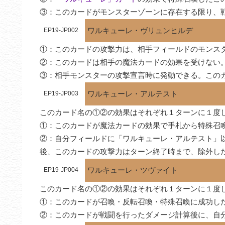
③：このカードがモンスターゾーンに存在する限り、
ワルキューレ・ヴリュンヒルデ
EP19-JP002
①：このカードの攻撃力は、相手フィールドのモンスタ
②：このカードは相手の魔法カードの効果を受けない。
③：相手モンスターの攻撃宣言時に発動できる。この
ワルキューレ・アルテスト
EP19-JP003
このカード名の①②の効果はそれぞれ１ターンに１度し
①：このカードが魔法カードの効果で手札から特殊召
②：自分フィールドに「ワルキューレ・アルテスト」
後、このカードの攻撃力はターン終了時まで、除外し
ワルキューレ・ツヴァイト
EP19-JP004
このカード名の①②の効果はそれぞれ１ターンに１度し
①：このカードが召喚・反転召喚・特殊召喚に成功し
②：このカードが戦闘を行ったダメージ計算後に、自