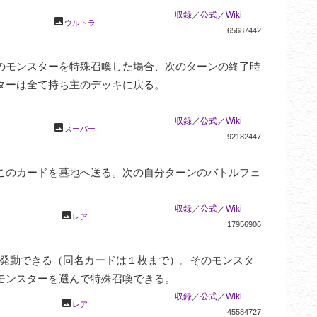
収録
／
公式
／
Wiki
photo
ウルトラ
65687442
のモンスターを特殊召喚した場合、次のターンの終了時
ーは全て持ち主のデッキに戻る。

収録
／
公式
／
Wiki
photo
スーパー
92182447
このカードを墓地へ送る。次の自分ターンのバトルフェ
収録
／
公式
／
Wiki
photo
レア
17956906
発動できる（同名カードは１枚まで）。そのモンスタ
モンスターを選んで特殊召喚できる。
収録
／
公式
／
Wiki
photo
レア
45584727