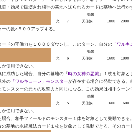
戦闘・効果で破壊され相手の墓地へ送られるカードは墓地へは行か
効果
光
7
天使族
1800
2000
ーの数×５００アップする。



カードの守備力を１０００ダウンし、このターン、自分の
「ワルキ
効果
光
6
天使族
1600
1800
か使用できない。

喚に成功した場合、自分の墓地の「
時の女神の悪戯
」１枚を対象と
以外の
「ワルキューレ」モンスター
が存在する場合に発動できる。
たモンスターの元々の攻撃力と同じになる。この効果は相手ターン
効果
光
5
天使族
1600
1600
か使用できない。

た場合、相手フィールドのモンスター１体を対象として発動できる。
分の墓地の永続魔法カード１枚を対象として発動できる。そのカー