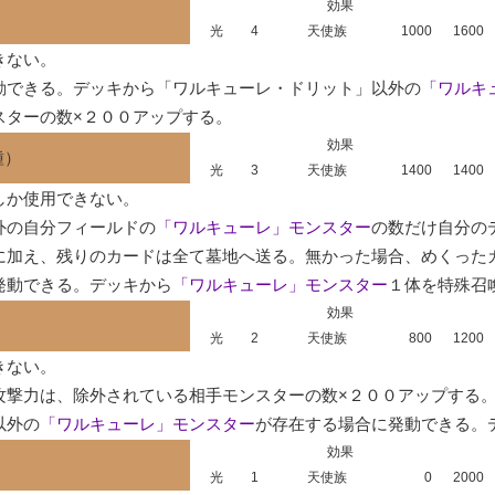
効果
光
4
天使族
1000
1600
ない。

動できる。デッキから「ワルキューレ・ドリット」以外の
「ワルキ
スターの数×２００アップする。
効果
種）
光
3
天使族
1400
1400
か使用できない。

外の自分フィールドの
「ワルキューレ」モンスター
の数だけ自分の
に加え、残りのカードは全て墓地へ送る。無かった場合、めくったカ
発動できる。デッキから
「ワルキューレ」モンスター
１体を特殊召
効果
光
2
天使族
800
1200
ない。

攻撃力は、除外されている相手モンスターの数×２００アップする。
以外の
「ワルキューレ」モンスター
が存在する場合に発動できる。
効果
光
1
天使族
0
2000