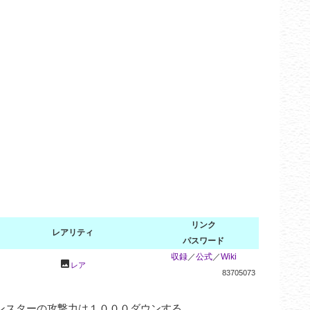
リンク
レアリティ
パスワード
収録
／
公式
／
Wiki
photo
レア
83705073
スターの攻撃力は１０００ダウンする。
