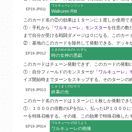
ワルキューレンリット
EP19-JP011
Walkuren Ritt
このカード名の②の効果は１ターンに１度しか使用でき
①：手札から
「ワルキューレ」モンスター
を任意の数
まで自分が受ける戦闘ダメージは０になる。このカー
②：墓地のこのカードを除外して発動できる。デッキ
ときのめがみのいたずら
EP19-JP012
時の女神の悪戯
このカードはチェーン発動できず、このカードの発動に
①：自分フィールドのモンスターが
「ワルキューレ」
イズ開始時までターンをスキップする。そのターンの
しゅうまくのひかり
EP19-JP013
終幕の光
このカード名のカードは１ターンに１枚しか発動できな
①：１０００の倍数のLPを払い、払ったLP１０００
ーを特殊召喚する。その後、この効果で特殊召喚した
ワルキューレのほうよう
EP19-JP014
ワルキューレの抱擁