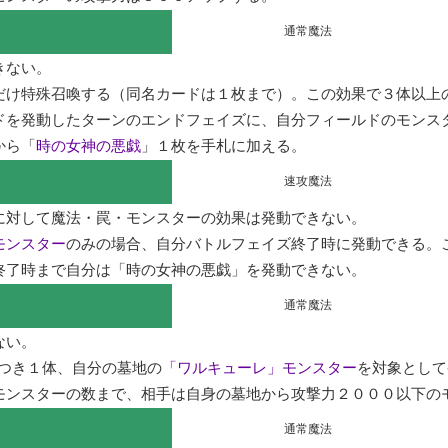
通常魔法
ない。

だけ特殊召喚する（同名カードは１枚まで）。この効果で３体以上
ドを発動したターンのエンドフェイズに、自分フィールドのモンスタ
から「
時の女神の悪戯
」１枚を手札に加える。
速攻魔法
対して魔法・罠・モンスターの効果は発動できない。

モンスター
のみの場合、自分バトルフェイズ終了時に発動できる。
終了時まで自分は「時の女神の悪戯」を発動できない。
通常魔法
い。

につき１体、自分の墓地の
「ワルキューレ」モンスター
を対象として
モンスターの数まで、相手は自身の墓地から攻撃力２０００以下の
通常魔法