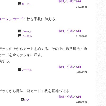
収録
／
公式
／
Wiki
photo
スーパー
03026686
ューレ」カード
１枚を手札に加える。

photo
収録
／
公式
／
Wiki
ノーマル
photo
ノーマル
81558967
デッキの上からカードをめくる。その中に通常魔法・通
ードを全てデッキに戻す。

喚する。
収録
／
公式
／
Wiki
photo
ノーマル
46701379


デッキから魔法・罠カード１枚を墓地へ送る。
収録
／
公式
／
Wiki
photo
レア
44163252