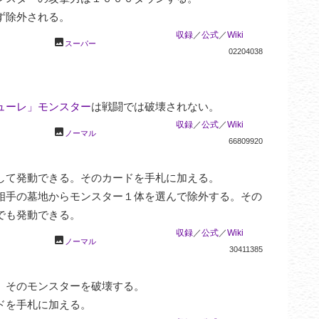
ず除外される。
収録
／
公式
／
Wiki
photo
スーパー
02204038
ューレ」モンスター
は戦闘では破壊されない。
収録
／
公式
／
Wiki
photo
ノーマル
66809920
して発動できる。そのカードを手札に加える。

相手の墓地からモンスター１体を選んで除外する。その
でも発動できる。
収録
／
公式
／
Wiki
photo
ノーマル
30411385
そのモンスターを破壊する。

ドを手札に加える。