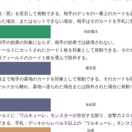
法・罠）を宣言して発動できる。相手のデッキの一番上のカードを
った場合、またはセットできない場合、相手はそのカードを手札に
永続魔法
相手の効果の対象にならず、相手の効果では破壊されない。

ィールドにセットされたカード１枚を対象として発動できる。その
分フィールドのカード１枚を選んで除外する。
通常罠
数まで相手の墓地のカードを対象として発動できる。そのカードを除
ールドから離れ、墓地へ送られた場合または除外された場合に発動
永続罠
ールドに
「ワルキューレ」モンスター
が存在する限り、攻撃力２０
できる。手札・デッキから
レベル５以上の「ワルキューレ」モンス
効果