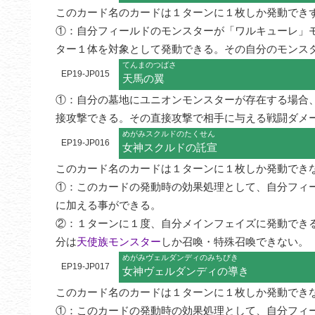
このカード名のカードは１ターンに１枚しか発動でき
①：自分フィールドのモンスターが「ワルキューレ」
ター１体を対象として発動できる。その自分のモンス
てんまのつばさ
EP19-JP015
天馬の翼
①：自分の墓地にユニオンモンスターが存在する場合
接攻撃できる。その直接攻撃で相手に与える戦闘ダメ
めがみスクルドのたくせん
EP19-JP016
女神スクルドの託宣
このカード名のカードは１ターンに１枚しか発動できな
①：このカードの発動時の効果処理として、自分フィ
に加える事ができる。

②：１ターンに１度、自分メインフェイズに発動でき
分は
天使族モンスター
しか召喚・特殊召喚できない。
めがみヴェルダンディのみちびき
EP19-JP017
女神ヴェルダンディの導き
このカード名のカードは１ターンに１枚しか発動できな
①：このカードの発動時の効果処理として、自分フィ