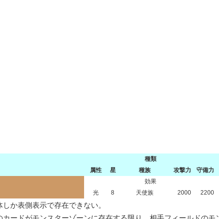
種類
属性
星
種族
攻撃力
守備力
効果
光
8
天使族
2000
2200
しか表側表示で存在できない。

のカードがモンスターゾーンに存在する限り、相手フィールドのモン