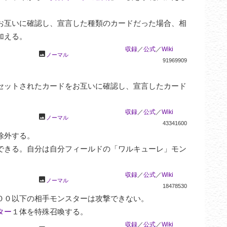
お互いに確認し、宣言した種類のカードだった場合、相
加える。
収録
／
公式
／
Wiki
photo
ノーマル
91969909
セットされたカードをお互いに確認し、宣言したカード
収録
／
公式
／
Wiki
photo
ノーマル
43341600
外する。

できる。自分は自分フィールドの「ワルキューレ」モン
収録
／
公式
／
Wiki
photo
ノーマル
18478530
００以下の相手モンスターは攻撃できない。

ター
１体を特殊召喚する。
収録
／
公式
／
Wiki