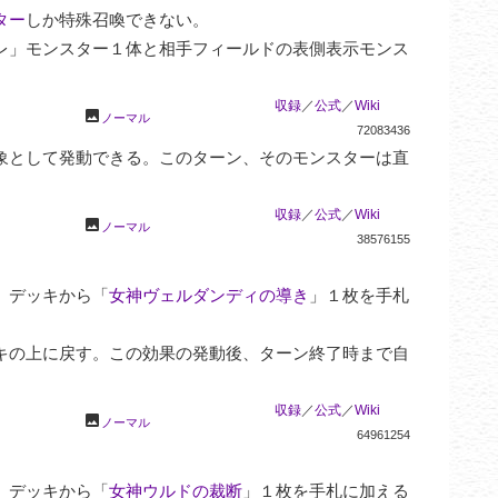
ター
しか特殊召喚できない。

レ」モンスター１体と相手フィールドの表側表示モンス
収録
／
公式
／
Wiki
photo
ノーマル
72083436
象として発動できる。このターン、そのモンスターは直
収録
／
公式
／
Wiki
photo
ノーマル
38576155
、デッキから「
女神ヴェルダンディの導き
」１枚を手札
キの上に戻す。この効果の発動後、ターン終了時まで自
収録
／
公式
／
Wiki
photo
ノーマル
64961254
、デッキから「
女神ウルドの裁断
」１枚を手札に加える