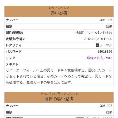
レッドにんじゃ
赤い忍者
306-006
効果
地属性／レベル1／戦士族
ATK:300／DEF:300
photo
ノーマル
14618326
収録
／
公式
／
Wiki
リバース：フィールド上の罠カードを１枚破壊する。選択したカード
がセットされている場合、そのカードをめくって確認し、罠カードな
ら破壊する。魔法カードの場合は元に戻す。
そっこうのブラックにんじゃ
速攻の黒い忍者
306-007
効果