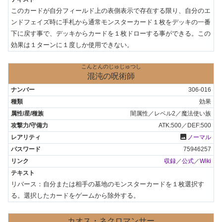
このカードが自分フィールド上の表側表示で存在する限り、自分のエ
ンドフェイズ時に手札から通常モンスターカード１枚をデッキの一番
下に戻す事で、デッキからカードを１枚ドローする事ができる。この
効果は１ターンに１度しか使用できない。
こんとんのじゅじゅつし
混沌の呪術師
306-016
効果
闇属性／レベル2／魔法使い族
ATK:500／DEF:500
photo
ノーマル
75946257
収録
／
公式
／
Wiki
リバース：自分または相手の墓地のモンスターカードを１枚選択す
る。選択したカードをゲームから除外する。
カオス・ネクロマンサー