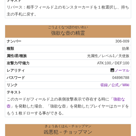
リバース：相手フィールド上のモンスターカードを１枚選択し、持ち
主の手札に戻す。
ごうよくなつぼのせいれい
強欲な壺の精霊
306-009
効果
光属性／レベル1／天使族
ATK:100／DEF:100
photo
ノーマル
04896788
収録
／
公式
／
Wiki
このカードがフィールド上の表側攻撃表示で存在する時に「
強欲な
壺
」を発動した場合、「強欲な壺」を発動したプレイヤーはカードを
もう１枚ドローする事ができる。
きょうあくはん－チョップマン
凶悪犯－チョップマン