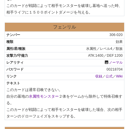
このカードが戦闘によって相手モンスターを破壊し墓地へ送った時、
相手ライフに１５００ポイントダメージを与える。
フェンリル
306-020
効果
水属性／レベル4／獣族
ATK:1400／DEF:1200
photo
ノーマル
00218704
収録
／
公式
／
Wiki
このカードは通常召喚できない。

自分の墓地の
水属性モンスター
２体をゲームから除外して特殊召喚す
る。

このカードが戦闘によって相手モンスターを破壊した場合、次の相手
ターンのドローフェイズをスキップする。