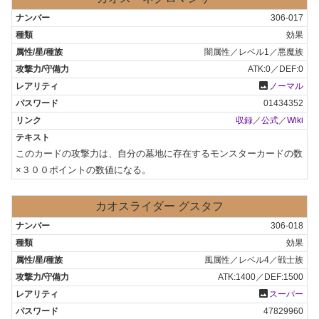
306-017
効果
闇属性／レベル1／悪魔族
ATK:0／DEF:0
photo
ノーマル
01434352
収録
／
公式
／
Wiki
このカードの攻撃力は、自分の墓地に存在するモンスターカードの数
×３００ポイントの数値になる。
カオスライダー グスタフ
306-018
効果
風属性／レベル4／戦士族
ATK:1400／DEF:1500
photo
スーパー
47829960