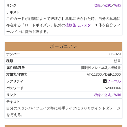
収録
／
公式
／
Wiki
このカードが戦闘によって破壊され墓地に送られた時、自分の墓地に
存在する「ロードポイズン」以外の
植物族モンスター
１体を自分フィ
ールド上に特殊召喚する。
ボーガニアン
306-029
効果
闇属性／レベル3／機械族
ATK:1300／DEF:1000
photo
ノーマル
52090844
収録
／
公式
／
Wiki
自分のスタンバイフェイズ毎に相手ライフに６００ポイントダメージ
を与える。