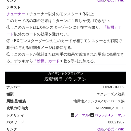
収録
／
公式
／
Wiki
チューナー
＋チューナー以外のモンスター１体以上

このカード名の③の効果は１ターンに１度しか使用できない。

①：このカードはEXモンスターゾーンに存在する限り、
「斬機」カ
ード
以外のカードの効果を受けない。

②：EXモンスターゾーンのこのカードが相手モンスターとの戦闘で
相手に与える戦闘ダメージは倍になる。

③：このカードが戦闘または相手の効果で破壊された場合に発動でき
る。デッキから
「斬機」カード
１枚を手札に加える。
カイザンキラプラシアン
塊斬機ラプラシアン
DBMF-JP009
エクシーズ／効果
地属性／ランク4／サイバース族
ATK:2000／DEF:0
photo
photo
ノーマル
/
パラレル+ノーマル
88021907
収録
／
公式
／
Wiki