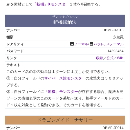
みを素材として
「斬機」Xモンスター
１体をX召喚する。
ザンキキノウホウ
斬機帰納法
DBMF-JP013
永続罠
photo
photo
ノーマル
/
パラレル+ノーマル
14393464
収録
／
公式
／
Wiki
このカード名の②の効果は１ターンに１度しか使用できない。

①：自分フィールドの
サイバース族モンスター
の攻撃力は５００アッ
プする。

②：自分フィールドに
「斬機」モンスター
が存在する場合、魔法＆罠
ゾーンの表側表示のこのカードを墓地へ送り、相手フィールドのカー
ド１枚を対象として発動できる。そのカードを破壊する。
ドラゴンメイド・ナサリー
DBMF-JP014