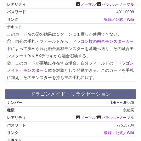
photo
photo
ノーマル
/
パラレル+ノーマル
40110009
収録
／
公式
／
Wiki
このカード名の②の効果は１ターンに１度しか使用できない。

①：自分の手札・フィールドから、
ドラゴン族の融合モンスターカー
ド
によって決められた融合素材モンスターを墓地へ送り、その融合モ
ンスター１体をEXデッキから融合召喚する。

②：このカードが墓地に存在する場合、自分フィールドの
「ドラゴン
メイド」モンスター
１体を対象として発動できる。このカードを手札
に加え、そのモンスターを持ち主の手札に戻す。
ドラゴンメイド・リラクゼーション
DBMF-JP026
永続罠
photo
photo
ノーマル
/
パラレル+ノーマル
77515704
収録
／
公式
／
Wiki