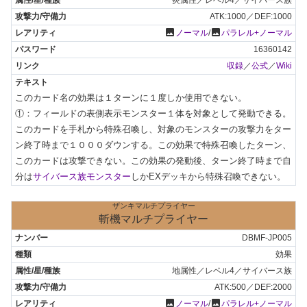
ATK:1000／DEF:1000
photo
photo
ノーマル
/
パラレル+ノーマル
16360142
収録
／
公式
／
Wiki
このカード名の効果は１ターンに１度しか使用できない。

①：フィールドの表側表示モンスター１体を対象として発動できる。
このカードを手札から特殊召喚し、対象のモンスターの攻撃力をター
ン終了時まで１０００ダウンする。この効果で特殊召喚したターン、
このカードは攻撃できない。この効果の発動後、ターン終了時まで自
分は
サイバース族モンスター
しかEXデッキから特殊召喚できない。
ザンキマルチプライヤー
斬機マルチプライヤー
DBMF-JP005
効果
地属性／レベル4／サイバース族
ATK:500／DEF:2000
photo
photo
ノーマル
/
パラレル+ノーマル