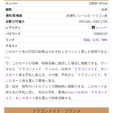
DBMF-JP018
効果
炎属性／レベル3／ドラゴン族
ATK:500／DEF:1700
photo
スーパー
16960120
収録
／
公式
／
Wiki
このカード名の①②の効果はそれぞれ１ターンに１度しか使用できな
い。

①：このカードが召喚・特殊召喚に成功した場合に発動できる。デッ
キから「ドラゴンメイド・ティルル」以外の
「ドラゴンメイド」モン
スター
１体を手札に加える。その後、手札から「ドラゴンメイド」モ
ンスター１体を選んで墓地へ送る。

②：自分・相手のバトルフェイズ開始時に発動できる。このカードを
持ち主の手札に戻し、自分の手札・墓地から
レベル８の「ドラゴンメ
イド」モンスター
１体を選んで特殊召喚する。
ドラゴンメイド・フランメ