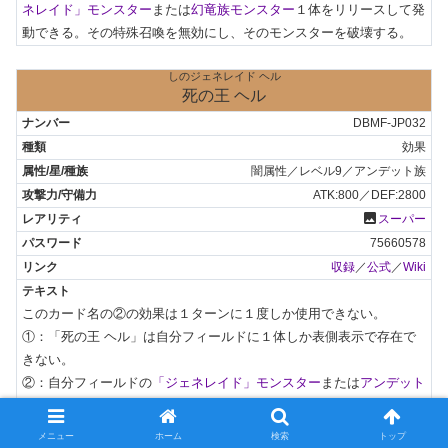
ネレイド」モンスター
または
幻竜族モンスター
１体をリリースして発
動できる。その特殊召喚を無効にし、そのモンスターを破壊する。
しのジェネレイド ヘル
死の王 ヘル
DBMF-JP032
効果
闇属性／レベル9／アンデット族
ATK:800／DEF:2800
photo
スーパー
75660578
収録
／
公式
／
Wiki
このカード名の②の効果は１ターンに１度しか使用できない。

①：「死の王 ヘル」は自分フィールドに１体しか表側表示で存在で
きない。

②：自分フィールドの
「ジェネレイド」モンスター
または
アンデット
族モンスター
１体をリリースし、そのモンスターとはカード名が異な
る自分の墓地の、
「ジェネレイド」モンスター
または
アンデット族モ
メニュー
ホーム
検索
トップ