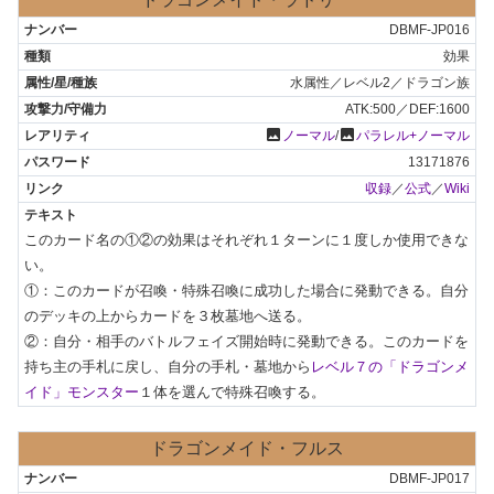
DBMF-JP016
効果
水属性／レベル2／ドラゴン族
ATK:500／DEF:1600
photo
photo
ノーマル
/
パラレル+ノーマル
13171876
収録
／
公式
／
Wiki
このカード名の①②の効果はそれぞれ１ターンに１度しか使用できな
い。

①：このカードが召喚・特殊召喚に成功した場合に発動できる。自分
のデッキの上からカードを３枚墓地へ送る。

②：自分・相手のバトルフェイズ開始時に発動できる。このカードを
持ち主の手札に戻し、自分の手札・墓地から
レベル７の「ドラゴンメ
イド」モンスター
１体を選んで特殊召喚する。
ドラゴンメイド・フルス
DBMF-JP017