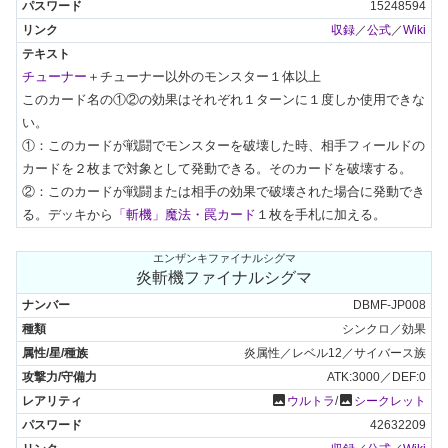
15248594
収録
／
公式
／
Wiki
チューナー
＋チューナー以外のモンスター１体以上

このカード名の①②の効果はそれぞれ１ターンに１度しか使用できな
い。

①：このカードが戦闘でモンスターを破壊した時、相手フィールドの
カードを２枚まで対象として発動できる。そのカードを破壊する。

②：このカードが戦闘または相手の効果で破壊された場合に発動でき
る。デッキから
「斬機」魔法・罠カード
１枚を手札に加える。
エンザンキファイナルシグマ
炎斬機ファイナルシグマ
DBMF-JP008
シンクロ／効果
炎属性／レベル12／サイバース族
ATK:3000／DEF:0
photo
photo
ウルトラ
/
シークレット
42632209