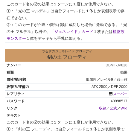
このカード名の②の効果は１ターンに１度しか使用できない。

①：「光の王 マルデル」は自分フィールドに１体しか表側表示で存
在できない。

②：このカードが召喚・特殊召喚に成功した場合に発動できる。「光
の王 マルデル」以外の、
「ジェネレイド」カード
１枚または
植物族
モンスター
１体をデッキから手札に加える。
つるぎのジェネレイド フローディ
剣の王 フローディ
DBMF-JP028
効果
風属性／レベル9／戦士族
ATK:2500／DEF:2000
photo
スーパー
40998517
収録
／
公式
／
Wiki
このカード名の②の効果は１ターンに１度しか使用できない。

①：「剣の王 フローディ」は自分フィールドに１体しか表側表示で