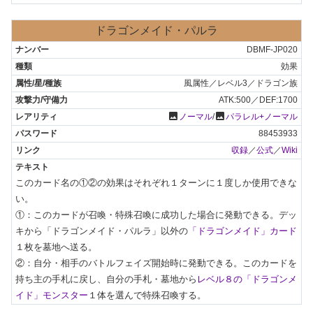
ドラゴンメイド・パルラ
DBMF-JP020
効果
風属性／レベル3／ドラゴン族
ATK:500／DEF:1700
photo
photo
ノーマル
/
パラレル+ノーマル
88453933
収録
／
公式
／
Wiki
このカード名の①②の効果はそれぞれ１ターンに１度しか使用できな
い。

①：このカードが召喚・特殊召喚に成功した場合に発動できる。デッ
キから「ドラゴンメイド・パルラ」以外の
「ドラゴンメイド」カード
１枚を墓地へ送る。

②：自分・相手のバトルフェイズ開始時に発動できる。このカードを
持ち主の手札に戻し、自分の手札・墓地から
レベル８の「ドラゴンメ
イド」モンスター
１体を選んで特殊召喚する。