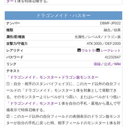
ター
１体を特殊召喚する。
ドラゴンメイド・ハスキー
DBMF-JP022
融合／効果
光属性／レベル9／ドラゴン族
ATK:3000／DEF:2000
photo
photo
ウルトラ
/
シークレット
41232647
収録
／
公式
／
Wiki
「ドラゴンメイド」モンスター
＋
ドラゴン族モンスター
①：自分・相手のスタンバイフェイズに、このカード以外の自分フィ
ールドの「ドラゴンメイド」モンスター１体を対象として発動でき
る。そのモンスターよりレベルが１つ高い、またはレベルが１つ低い
「ドラゴンメイド」モンスター
１体を自分の手札・墓地から選んで守
備表示で特殊召喚する。

②：このカード以外の自分フィールドの表側表示のドラゴン族モンス
ターが自分の手札に戻った時、相手フィールドのモンスター１体を対