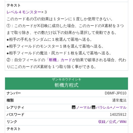
レベル４モンスター
×３

このカード名の①の効果は１ターンに１度しか使用できない。

①：このカードがX召喚に成功した場合、このカードのX素材を３つ
まで取り除き、その数だけ以下の効果から選択して発動できる。

●相手の手札をランダムに１枚選んで墓地へ送る。

●相手フィールドのモンスター１体を選んで墓地へ送る。

●相手フィールドの魔法・罠カード１枚を選んで墓地へ送る。

②：自分フィールドの
「斬機」カード
が効果で破壊される場合、代わ
りにこのカードのX素材を１つ取り除く事ができる。
ザンキホウテイシキ
斬機方程式
DBMF-JP010
通常魔法
photo
photo
ノーマル
/
パラレル+ノーマル
14025912
収録
／
公式
／
Wiki