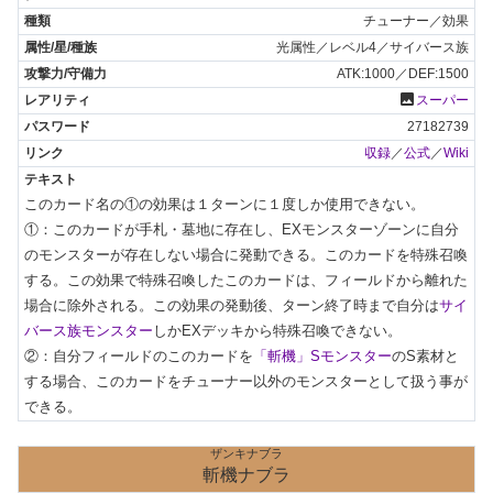
チューナー／効果
光属性／レベル4／サイバース族
ATK:1000／DEF:1500
photo
スーパー
27182739
収録
／
公式
／
Wiki
このカード名の①の効果は１ターンに１度しか使用できない。

①：このカードが手札・墓地に存在し、EXモンスターゾーンに自分
のモンスターが存在しない場合に発動できる。このカードを特殊召喚
する。この効果で特殊召喚したこのカードは、フィールドから離れた
場合に除外される。この効果の発動後、ターン終了時まで自分は
サイ
バース族モンスター
しかEXデッキから特殊召喚できない。

②：自分フィールドのこのカードを
「斬機」Sモンスター
のS素材と
する場合、このカードをチューナー以外のモンスターとして扱う事が
できる。
ザンキナブラ
斬機ナブラ