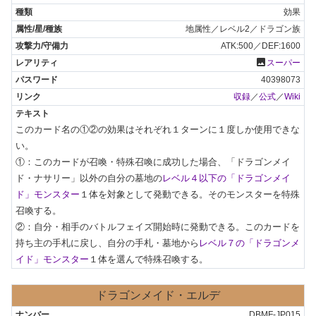
効果
地属性／レベル2／ドラゴン族
ATK:500／DEF:1600
photo
スーパー
40398073
収録
／
公式
／
Wiki
このカード名の①②の効果はそれぞれ１ターンに１度しか使用できな
い。

①：このカードが召喚・特殊召喚に成功した場合、「ドラゴンメイ
ド・ナサリー」以外の自分の墓地の
レベル４以下の「ドラゴンメイ
ド」モンスター
１体を対象として発動できる。そのモンスターを特殊
召喚する。

②：自分・相手のバトルフェイズ開始時に発動できる。このカードを
持ち主の手札に戻し、自分の手札・墓地から
レベル７の「ドラゴンメ
イド」モンスター
１体を選んで特殊召喚する。
ドラゴンメイド・エルデ
DBMF-JP015