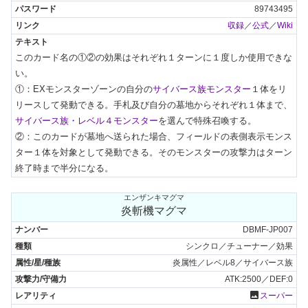
89743495
収録
／
公式
／
Wiki
このカード名の①②の効果はそれぞれ１ターンに１度しか使用できな
い。

①：EXモンスターゾーンの自分の
サイバース族モンスター
１体をリ
リースして発動できる。手札及び自分の墓地からそれぞれ１体まで、
サイバース族・レベル４モンスター
を選んで特殊召喚する。

②：このカードが墓地へ送られた場合、フィールドの表側表示モンス
ター１体を対象として発動できる。そのモンスターの攻撃力はターン
終了時まで半分になる。
エンザンキマグマ
炎斬機マグマ
DBMF-JP007
シンクロ／チューナー／効果
炎属性／レベル8／サイバース族
ATK:2500／DEF:0
photo
スーパー