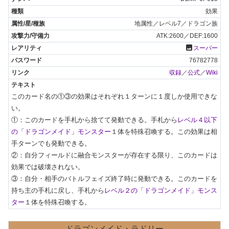
効果
地属性／レベル7／ドラゴン族
ATK:2600／DEF:1600
photo
スーパー
76782778
収録
／
公式
／
Wiki
このカード名の①③の効果はそれぞれ１ターンに１度しか使用できな
い。

①：このカードを手札から捨てて発動できる。手札から
レベル４以下
の「ドラゴンメイド」モンスター
１体を特殊召喚する。この効果は相
手ターンでも発動できる。

②：自分フィールドに融合モンスターが存在する限り、このカードは
効果では破壊されない。

③：自分・相手のバトルフェイズ終了時に発動できる。このカードを
持ち主の手札に戻し、手札から
レベル２の「ドラゴンメイド」モンス
ター
１体を特殊召喚する。
ドラゴンメイド・ラドリー