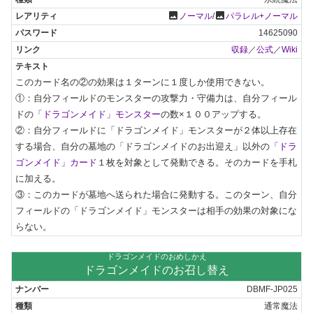
photo
photo
ノーマル
/
パラレル+ノーマル
14625090
収録
／
公式
／
Wiki
このカード名の②の効果は１ターンに１度しか使用できない。

①：自分フィールドのモンスターの攻撃力・守備力は、自分フィール
ドの
「ドラゴンメイド」モンスター
の数×１００アップする。

②：自分フィールドに「ドラゴンメイド」モンスターが２体以上存在
する場合、自分の墓地の「ドラゴンメイドのお出迎え」以外の
「ドラ
ゴンメイド」カード
１枚を対象として発動できる。そのカードを手札
に加える。

③：このカードが墓地へ送られた場合に発動する。このターン、自分
フィールドの「ドラゴンメイド」モンスターは相手の効果の対象にな
らない。
ドラゴンメイドのおめしかえ
ドラゴンメイドのお召し替え
DBMF-JP025
通常魔法