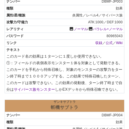
DBMF-JP003
効果
炎属性／レベル4／サイバース族
ATK:1000／DEF:1000
photo
photo
ノーマル
/
パラレル+ノーマル
80965043
収録
／
公式
／
Wiki
このカード名の効果は１ターンに１度しか使用できない。

①：フィールドの表側表示モンスター１体を対象として発動できる。
このカードを手札から特殊召喚し、対象のモンスターの攻撃力をター
ン終了時まで１０００アップする。この効果で特殊召喚したターン、
このカードは攻撃できない。この効果の発動後、ターン終了時まで自
分は
サイバース族モンスター
しかEXデッキから特殊召喚できない。
ザンキサブトラ
斬機サブトラ
DBMF-JP004
効果
炎属性／レベル4／サイバース族