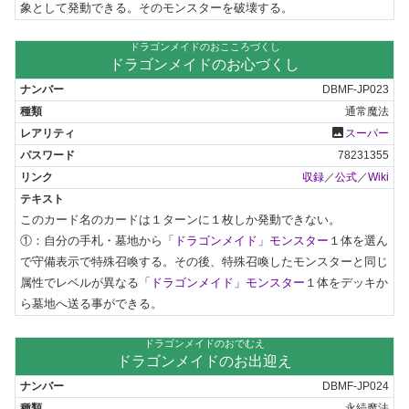
象として発動できる。そのモンスターを破壊する。
ドラゴンメイドのおこころづくし
ドラゴンメイドのお心づくし
DBMF-JP023
通常魔法
photo
スーパー
78231355
収録
／
公式
／
Wiki
このカード名のカードは１ターンに１枚しか発動できない。

①：自分の手札・墓地から
「ドラゴンメイド」モンスター
１体を選ん
で守備表示で特殊召喚する。その後、特殊召喚したモンスターと同じ
属性でレベルが異なる
「ドラゴンメイド」モンスター
１体をデッキか
ら墓地へ送る事ができる。
ドラゴンメイドのおでむえ
ドラゴンメイドのお出迎え
DBMF-JP024
永続魔法