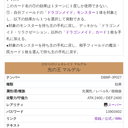
このカード名の①の効果は１ターンに１度しか使用できない。

①：自分フィールドの
「ドラゴンメイド」モンスター
１体を対象と
し、以下の効果から１つを選択して発動できる。

●対象のモンスターを持ち主の手札に戻し、デッキから「ドラゴンメ
イド・リラクゼーション」以外の
「ドラゴンメイド」カード
１枚を手
札に加える。

●対象のモンスターを持ち主の手札に戻し、相手フィールドの魔法・
罠カード１枚を選んで持ち主の手札に戻す。
ひかりのジェネレイド マルデル
光の王 マルデル
DBMF-JP027
効果
光属性／レベル9／植物族
ATK:2400／DEF:2400
photo
スーパー
13903402
収録
／
公式
／
Wiki