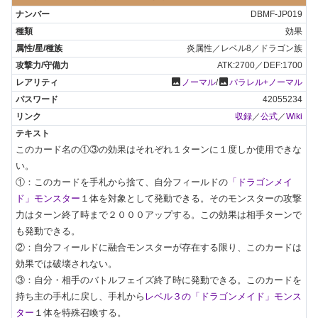
DBMF-JP019
効果
炎属性／レベル8／ドラゴン族
ATK:2700／DEF:1700
photo
photo
ノーマル
/
パラレル+ノーマル
42055234
収録
／
公式
／
Wiki
このカード名の①③の効果はそれぞれ１ターンに１度しか使用できな
い。

①：このカードを手札から捨て、自分フィールドの
「ドラゴンメイ
ド」モンスター
１体を対象として発動できる。そのモンスターの攻撃
力はターン終了時まで２０００アップする。この効果は相手ターンで
も発動できる。

②：自分フィールドに融合モンスターが存在する限り、このカードは
効果では破壊されない。

③：自分・相手のバトルフェイズ終了時に発動できる。このカードを
持ち主の手札に戻し、手札から
レベル３の「ドラゴンメイド」モンス
ター
１体を特殊召喚する。