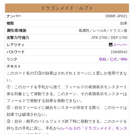
ドラゴンメイド・ルフト
DBMF-JP021
効果
風属性／レベル8／ドラゴン族
ATK:2700／DEF:1700
photo
スーパー
15848542
収録
／
公式
／
Wiki
このカード名の①③の効果はそれぞれ１ターンに１度しか使用できな
い。

①：このカードを手札から捨て、フィールドの表側表示モンスター１
体を対象として発動できる。このターン、その表側表示モンスターは
フィールドで発動する効果を発動できない。

②：自分フィールドに融合モンスターが存在する限り、このカードは
効果では破壊されない。

③：自分・相手のバトルフェイズ終了時に発動できる。このカードを
持ち主の手札に戻し、手札から
レベル３の「ドラゴンメイド」モンス