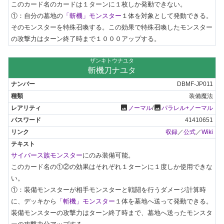
このカード名のカードは１ターンに１枚しか発動できない。

①：自分の墓地の
「斬機」モンスター
１体を対象として発動できる。
そのモンスターを特殊召喚する。この効果で特殊召喚したモンスター
の攻撃力はターン終了時まで１０００アップする。
ザンキトウナユタ
斬機刀ナユタ
DBMF-JP011
装備魔法
photo
photo
ノーマル
/
パラレル+ノーマル
41410651
収録
／
公式
／
Wiki
サイバース族モンスター
にのみ装備可能。

このカード名の①②の効果はそれぞれ１ターンに１度しか使用できな
い。

①：装備モンスターが相手モンスターと戦闘を行うダメージ計算時
に、デッキから
「斬機」モンスター
１体を墓地へ送って発動できる。
装備モンスターの攻撃力はターン終了時まで、墓地へ送ったモンスタ