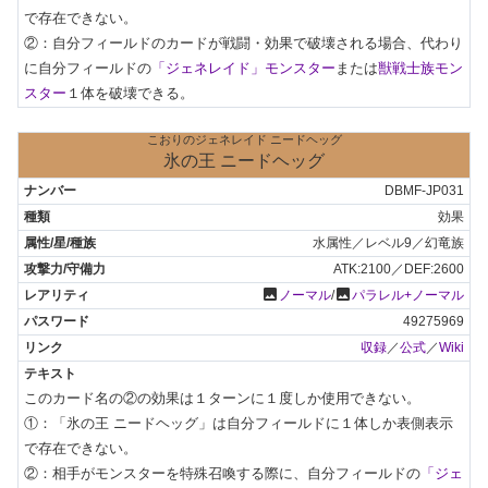
で存在できない。

②：自分フィールドのカードが戦闘・効果で破壊される場合、代わり
に自分フィールドの
「ジェネレイド」モンスター
または
獣戦士族モン
スター
１体を破壊できる。
こおりのジェネレイド ニードヘッグ
氷の王 ニードヘッグ
DBMF-JP031
効果
水属性／レベル9／幻竜族
ATK:2100／DEF:2600
photo
photo
ノーマル
/
パラレル+ノーマル
49275969
収録
／
公式
／
Wiki
このカード名の②の効果は１ターンに１度しか使用できない。

①：「氷の王 ニードヘッグ」は自分フィールドに１体しか表側表示
で存在できない。

②：相手がモンスターを特殊召喚する際に、自分フィールドの
「ジェ