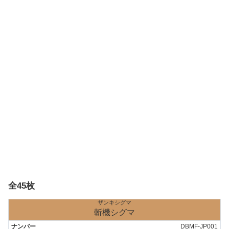
全45枚
ザンキシグマ
斬機シグマ
DBMF-JP001