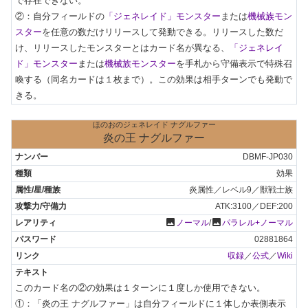
で存在できない。

②：自分フィールドの
「ジェネレイド」モンスター
または
機械族モン
スター
を任意の数だけリリースして発動できる。リリースした数だ
け、リリースしたモンスターとはカード名が異なる、
「ジェネレイ
ド」モンスター
または
機械族モンスター
を手札から守備表示で特殊召
喚する（同名カードは１枚まで）。この効果は相手ターンでも発動で
きる。
ほのおのジェネレイド ナグルファー
炎の王 ナグルファー
DBMF-JP030
効果
炎属性／レベル9／獣戦士族
ATK:3100／DEF:200
photo
photo
ノーマル
/
パラレル+ノーマル
02881864
収録
／
公式
／
Wiki
このカード名の②の効果は１ターンに１度しか使用できない。

①：「炎の王 ナグルファー」は自分フィールドに１体しか表側表示