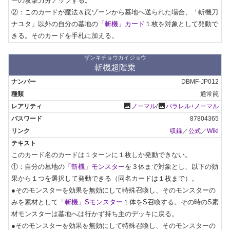
ーの攻撃力分アップする。

②：このカードが魔法＆罠ゾーンから墓地へ送られた場合、「斬機刀
ナユタ」以外の自分の墓地の
「斬機」カード
１枚を対象として発動で
きる。そのカードを手札に加える。
ザンキチョウカイジョウ
斬機超階乗
DBMF-JP012
通常罠
photo
photo
ノーマル
/
パラレル+ノーマル
87804365
収録
／
公式
／
Wiki
このカード名のカードは１ターンに１枚しか発動できない。

①：自分の墓地の
「斬機」モンスター
を３体まで対象とし、以下の効
果から１つを選択して発動できる（同名カードは１枚まで）。

●そのモンスターを効果を無効にして特殊召喚し、そのモンスターの
みを素材として
「斬機」Sモンスター
１体をS召喚する。その時のS素
材モンスターは墓地へは行かず持ち主のデッキに戻る。

●そのモンスターを効果を無効にして特殊召喚し、そのモンスターの