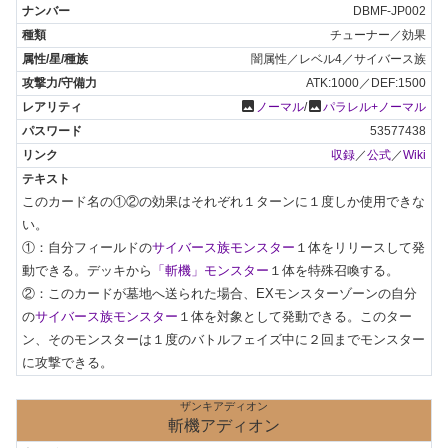
DBMF-JP002
チューナー／効果
闇属性／レベル4／サイバース族
ATK:1000／DEF:1500
photo
photo
ノーマル
/
パラレル+ノーマル
53577438
収録
／
公式
／
Wiki
このカード名の①②の効果はそれぞれ１ターンに１度しか使用できな
い。

①：自分フィールドの
サイバース族モンスター
１体をリリースして発
動できる。デッキから
「斬機」モンスター
１体を特殊召喚する。

②：このカードが墓地へ送られた場合、EXモンスターゾーンの自分
の
サイバース族モンスター
１体を対象として発動できる。このター
ン、そのモンスターは１度のバトルフェイズ中に２回までモンスター
に攻撃できる。
ザンキアディオン
斬機アディオン