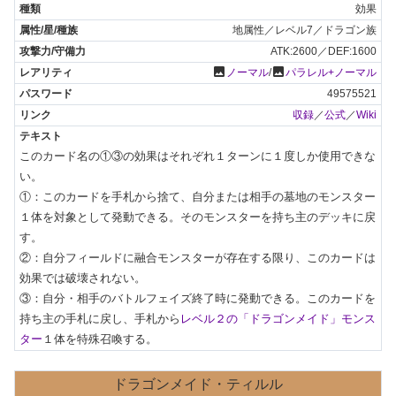
効果
地属性／レベル7／ドラゴン族
ATK:2600／DEF:1600
photo
photo
ノーマル
/
パラレル+ノーマル
49575521
収録
／
公式
／
Wiki
このカード名の①③の効果はそれぞれ１ターンに１度しか使用できな
い。

①：このカードを手札から捨て、自分または相手の墓地のモンスター
１体を対象として発動できる。そのモンスターを持ち主のデッキに戻
す。

②：自分フィールドに融合モンスターが存在する限り、このカードは
効果では破壊されない。

③：自分・相手のバトルフェイズ終了時に発動できる。このカードを
持ち主の手札に戻し、手札から
レベル２の「ドラゴンメイド」モンス
ター
１体を特殊召喚する。
ドラゴンメイド・ティルル