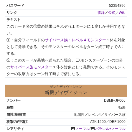
52354896
収録
／
公式
／
Wiki
このカード名の①②の効果はそれぞれ１ターンに１度しか使用できな
い。

①：自分フィールドの
サイバース族・レベル４モンスター
１体を対象
として発動できる。そのモンスターのレベルをターン終了時まで８に
する。

②：このカードが墓地へ送られた場合、EXモンスターゾーンの自分
の
サイバース族モンスター
１体を対象として発動できる。そのモンス
ターの攻撃力はターン終了時まで倍になる。
ザンキディヴィジョン
斬機ディヴィジョン
DBMF-JP006
効果
地属性／レベル4／サイバース族
ATK:1500／DEF:1000
photo
photo
ノーマル
/
パラレル+ノーマル