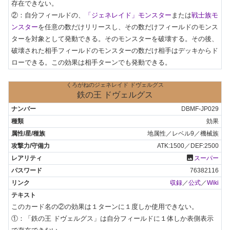
存在できない。

②：自分フィールドの、
「ジェネレイド」モンスター
または
戦士族モ
ンスター
を任意の数だけリリースし、その数だけフィールドのモンス
ターを対象として発動できる。そのモンスターを破壊する。その後、
破壊された相手フィールドのモンスターの数だけ相手はデッキからド
ローできる。この効果は相手ターンでも発動できる。
くろがねのジェネレイド ドヴェルグス
鉄の王 ドヴェルグス
DBMF-JP029
効果
地属性／レベル9／機械族
ATK:1500／DEF:2500
photo
スーパー
76382116
収録
／
公式
／
Wiki
このカード名の②の効果は１ターンに１度しか使用できない。

①：「鉄の王 ドヴェルグス」は自分フィールドに１体しか表側表示