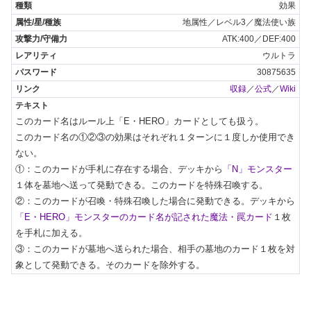
効果
地属性／レベル3／魔法使い族
ATK:400／DEF:400
ウルトラ
30875635
収録
／
公式
／
Wiki
このカード名はルール上「E・HERO」カードとしても扱う。

このカード名の①②③の効果はそれぞれ１ターンに１度しか使用でき
ない。

①：このカードが手札に存在する場合、デッキから
「N」モンスター
１体を墓地へ送って発動できる。このカードを特殊召喚する。

②：このカードが召喚・特殊召喚した場合に発動できる。デッキから
「E・HERO」モンスターのカード名が記された魔法・罠カード
１枚
を手札に加える。

③：このカードが墓地へ送られた場合、相手の墓地のカード１枚を対
象として発動できる。そのカードを除外する。