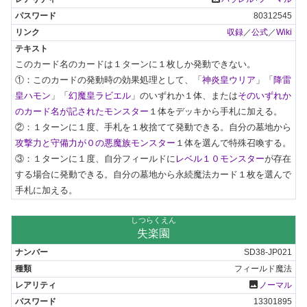
80312545
収録
／
公式
／
Wiki
このカード名のカードは１ターンに１枚しか発動できない。

①：このカードの発動時の効果処理として、「
神炎皇ウリア
」「
降雷
皇ハモン
」「
幻魔皇ラビエル
」のいずれか１体、または
そのいずれか
のカード名が記されたモンスター
１体をデッキから手札に加える。

②：１ターンに１度、手札を１枚捨てて発動できる。自分の墓地から
攻撃力と守備力が０の悪魔族モンスター
１体を選んで特殊召喚する。

③：１ターンに１度、自分フィールドに
レベル１０モンスター
が存在
する場合に発動できる。自分の墓地から永続魔法カード１枚を選んで
手札に加える。
しつらくえん
失楽園
SD38-JP021
フィールド魔法
photo
ノーマル
13301895