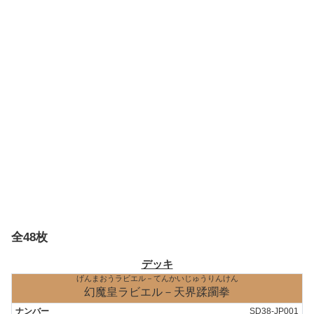
全48枚
デッキ
げんまおうラビエル－てんかいじゅうりんけん
幻魔皇ラビエル－天界蹂躙拳
SD38-JP001