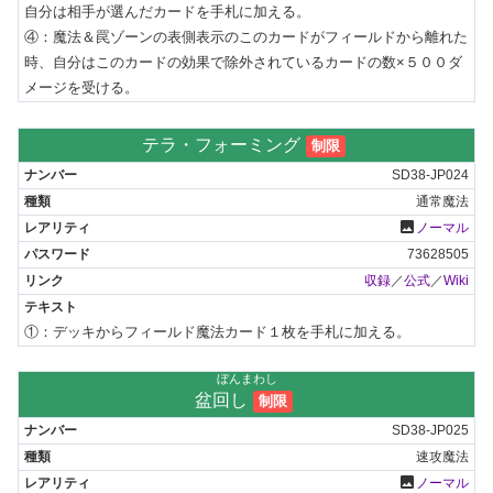
自分は相手が選んだカードを手札に加える。

④：魔法＆罠ゾーンの表側表示のこのカードがフィールドから離れた
時、自分はこのカードの効果で除外されているカードの数×５００ダ
メージを受ける。
テラ・フォーミング
制限
SD38-JP024
通常魔法
photo
ノーマル
73628505
収録
／
公式
／
Wiki
①：デッキからフィールド魔法カード１枚を手札に加える。
ぼんまわし
盆回し
制限
SD38-JP025
速攻魔法
photo
ノーマル