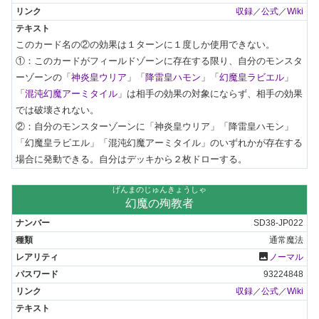
収録
／
公式
／
Wiki
このカード名の②の効果は１ターンに１度しか使用できない。

①：このカードがフィールドゾーンに存在する限り、自分のモンスタ
ーゾーンの「
神炎皇ウリア
」「
降雷皇ハモン
」「
幻魔皇ラビエル
」
「
混沌幻魔アーミタイル
」は相手の効果の対象にならず、相手の効果
では破壊されない。

②：自分のモンスターゾーンに「神炎皇ウリア」「降雷皇ハモン」
「幻魔皇ラビエル」「混沌幻魔アーミタイル」のいずれかが存在する
場合に発動できる。自分はデッキから２枚ドローする。
げんまのじゅんきょうしゃ
幻魔の殉教者
SD38-JP022
通常魔法
photo
ノーマル
93224848
収録
／
公式
／
Wiki