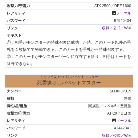
ATK:2500／DEF:1600
photo
ノーマル
97940434
収録
／
公式
／
Wiki
①：相手がモンスターの特殊召喚に成功した時、このカード以外の手
札を１枚捨てて発動できる。このカードを手札から特殊召喚する。

②：このカードがモンスターゾーンに存在する限り、相手はカードを
除外できない。
しりょうあやつりしパペットマスター
死霊操りしパペットマスター
SD38-JP015
効果
闇属性／レベル6／悪魔族
ATK:0／DEF:0
photo
ノーマル
41442341
収録
／
公式
／
Wiki