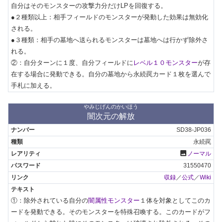
自分はそのモンスターの攻撃力分だけLPを回復する。

●２種類以上：相手フィールドのモンスターが発動した効果は無効化
される。

●３種類：相手の墓地へ送られるモンスターは墓地へは行かず除外さ
れる。

②：自分ターンに１度、自分フィールドに
レベル１０モンスター
が存
在する場合に発動できる。自分の墓地から永続罠カード１枚を選んで
手札に加える。
やみじげんのかいほう
闇次元の解放
SD38-JP036
永続罠
photo
ノーマル
31550470
収録
／
公式
／
Wiki
①：除外されている自分の
闇属性モンスター
１体を対象としてこのカ
ードを発動できる。そのモンスターを特殊召喚する。このカードがフ