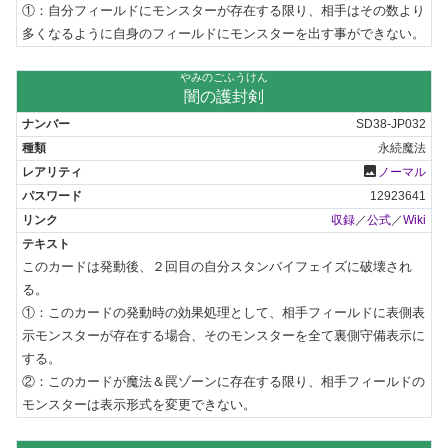
①：自分フィールドにモンスターが存在する限り、相手はその数より
多くなるように自身のフィールドにモンスターを出す事ができない。
やみのごふうけん
闇の護封剣
SD38-JP032
永続魔法
photo
ノーマル
12923641
収録
／
公式
／
Wiki
このカードは発動後、２回目の自分スタンバイフェイズに破壊され
る。

①：このカードの発動時の効果処理として、相手フィールドに表側表
示モンスターが存在する場合、そのモンスターを全て裏側守備表示に
する。

②：このカードが魔法＆罠ゾーンに存在する限り、相手フィールドの
モンスターは表示形式を変更できない。