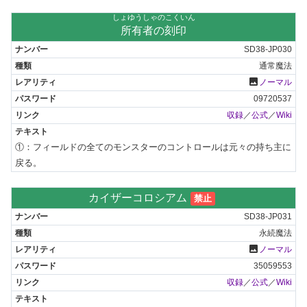
しょゆうしゃのこくいん
所有者の刻印
SD38-JP030
通常魔法
photo
ノーマル
09720537
収録
／
公式
／
Wiki
①：フィールドの全てのモンスターのコントロールは元々の持ち主に
戻る。
カイザーコロシアム
禁止
SD38-JP031
永続魔法
photo
ノーマル
35059553
収録
／
公式
／
Wiki