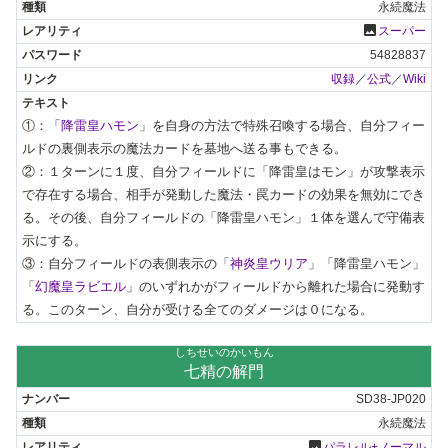
永続魔法
photo
スーパー
54828837
収録
／
公式
／
Wiki
①：「
降雷皇ハモン
」を自身の方法で特殊召喚する場合、自分フィー
ルドの裏側表示の魔法カードを墓地へ送る事もできる。

②：１ターンに１度、自分フィールドに「降雷皇はモン」が攻撃表示
で存在する場合、相手が発動した魔法・罠カードの効果を無効にでき
る。その後、自分フィールドの「降雷皇ハモン」１体を選んで守備表
示にする。

③：自分フィールドの表側表示の「
神炎皇ウリア
」「降雷皇ハモン」
「
幻魔皇ラビエル
」のいずれかがフィールドから離れた場合に発動す
る。このターン、自分が受ける全てのダメージは０になる。
しちせいのかいもん
七精の解門
SD38-JP020
永続魔法
photo
パラレル+ノーマル