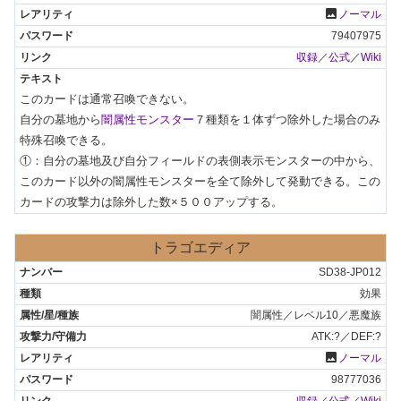
photo
ノーマル
79407975
収録
／
公式
／
Wiki
このカードは通常召喚できない。

自分の墓地から
闇属性モンスター
７種類を１体ずつ除外した場合のみ
特殊召喚できる。

①：自分の墓地及び自分フィールドの表側表示モンスターの中から、
このカード以外の闇属性モンスターを全て除外して発動できる。この
カードの攻撃力は除外した数×５００アップする。
トラゴエディア
SD38-JP012
効果
闇属性／レベル10／悪魔族
ATK:?／DEF:?
photo
ノーマル
98777036