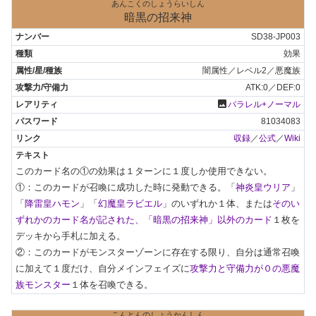
あんこくのしょうらいしん
暗黒の招来神
SD38-JP003
効果
闇属性／レベル2／悪魔族
ATK:0／DEF:0
photo
パラレル+ノーマル
81034083
収録
／
公式
／
Wiki
このカード名の①の効果は１ターンに１度しか使用できない。

①：このカードが召喚に成功した時に発動できる。「
神炎皇ウリア
」
「
降雷皇ハモン
」「
幻魔皇ラビエル
」のいずれか１体、または
そのい
ずれかのカード名が記された、「暗黒の招来神」以外のカード
１枚を
デッキから手札に加える。

②：このカードがモンスターゾーンに存在する限り、自分は通常召喚
に加えて１度だけ、自分メインフェイズに
攻撃力と守備力が０の悪魔
族モンスター
１体を召喚できる。
こんとんのしょうかんしん