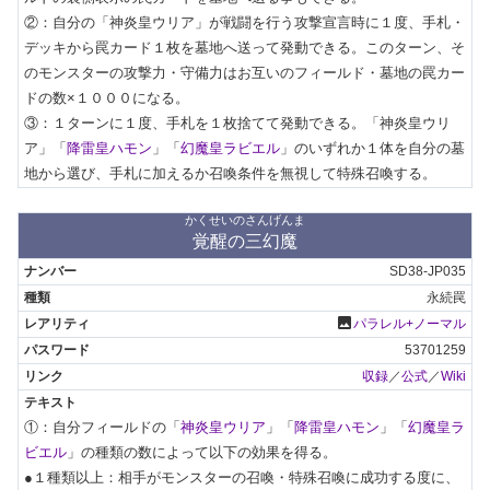
②：自分の「神炎皇ウリア」が戦闘を行う攻撃宣言時に１度、手札・
デッキから罠カード１枚を墓地へ送って発動できる。このターン、そ
のモンスターの攻撃力・守備力はお互いのフィールド・墓地の罠カー
ドの数×１０００になる。

③：１ターンに１度、手札を１枚捨てて発動できる。「神炎皇ウリ
ア」「
降雷皇ハモン
」「
幻魔皇ラビエル
」のいずれか１体を自分の墓
地から選び、手札に加えるか召喚条件を無視して特殊召喚する。
かくせいのさんげんま
覚醒の三幻魔
SD38-JP035
永続罠
photo
パラレル+ノーマル
53701259
収録
／
公式
／
Wiki
①：自分フィールドの「
神炎皇ウリア
」「
降雷皇ハモン
」「
幻魔皇ラ
ビエル
」の種類の数によって以下の効果を得る。

●１種類以上：相手がモンスターの召喚・特殊召喚に成功する度に、