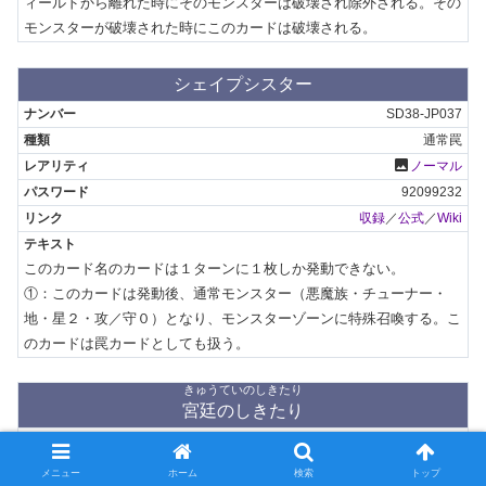
ィールドから離れた時にそのモンスターは破壊され除外される。その
モンスターが破壊された時にこのカードは破壊される。
シェイプシスター
SD38-JP037
通常罠
photo
ノーマル
92099232
収録
／
公式
／
Wiki
このカード名のカードは１ターンに１枚しか発動できない。

①：このカードは発動後、通常モンスター（悪魔族・チューナー・
地・星２・攻／守０）となり、モンスターゾーンに特殊召喚する。こ
のカードは罠カードとしても扱う。
きゅうていのしきたり
宮廷のしきたり
SD38-JP038
永続罠
メニュー
ホーム
検索
トップ