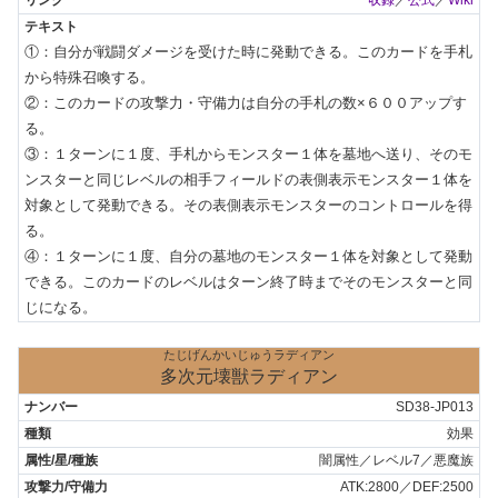
収録
／
公式
／
Wiki
①：自分が戦闘ダメージを受けた時に発動できる。このカードを手札
から特殊召喚する。

②：このカードの攻撃力・守備力は自分の手札の数×６００アップす
る。

③：１ターンに１度、手札からモンスター１体を墓地へ送り、そのモ
ンスターと同じレベルの相手フィールドの表側表示モンスター１体を
対象として発動できる。その表側表示モンスターのコントロールを得
る。

④：１ターンに１度、自分の墓地のモンスター１体を対象として発動
できる。このカードのレベルはターン終了時までそのモンスターと同
じになる。
たじげんかいじゅうラディアン
多次元壊獣ラディアン
SD38-JP013
効果
闇属性／レベル7／悪魔族
ATK:2800／DEF:2500