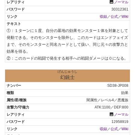
photo
ノーマル
30312361
収録
／
公式
／
Wiki
①：１ターンに１度、自分の墓地の効果モンスター１体を対象として
発動できる。そのモンスターを除外し、このカードはエンドフェイズ
まで、そのモンスターと同名カードとして扱い、同じ元々の攻撃力と
効果を得る。

②：このカードの戦闘で発生する相手への戦闘ダメージは０になる。
げんじゅうし
幻銃士
SD38-JP008
効果
闇属性／レベル4／悪魔族
ATK:1100／DEF:800
photo
ノーマル
12958919
収録
／
公式
／
Wiki