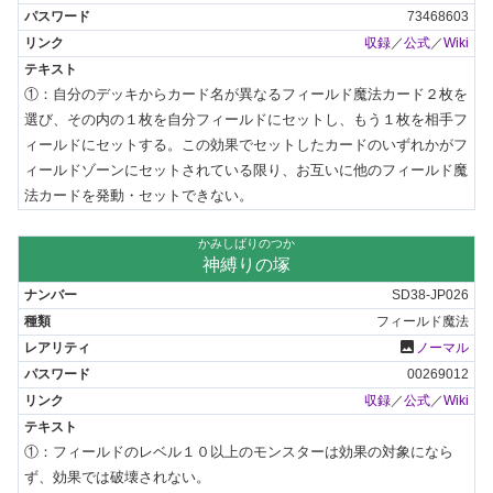
73468603
収録
／
公式
／
Wiki
①：自分のデッキからカード名が異なるフィールド魔法カード２枚を
選び、その内の１枚を自分フィールドにセットし、もう１枚を相手フ
ィールドにセットする。この効果でセットしたカードのいずれかがフ
ィールドゾーンにセットされている限り、お互いに他のフィールド魔
法カードを発動・セットできない。
かみしばりのつか
神縛りの塚
SD38-JP026
フィールド魔法
photo
ノーマル
00269012
収録
／
公式
／
Wiki
①：フィールドのレベル１０以上のモンスターは効果の対象になら
ず、効果では破壊されない。
