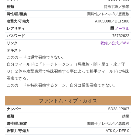
特殊召喚／効果
闇属性／レベル8／悪魔族
ATK:3000／DEF:300
photo
ノーマル
75732622
収録
／
公式
／
Wiki
このカードは通常召喚できない。

自分フィールドに「トーチトークン」（悪魔族・闇・星１・攻／守
０）２体を攻撃表示で特殊召喚する事によって相手フィールドに特殊
召喚できる。

このカードを特殊召喚するターン、自分は通常召喚できない。
ファントム・オブ・カオス
SD38-JP007
効果
闇属性／レベル4／悪魔族
ATK:0／DEF:0