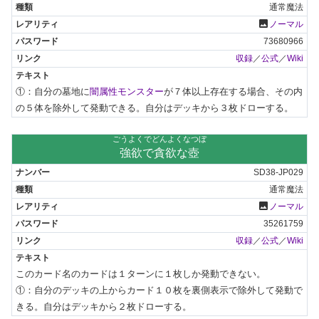
通常魔法
photo
ノーマル
73680966
収録
／
公式
／
Wiki
①：自分の墓地に
闇属性モンスター
が７体以上存在する場合、その内
の５体を除外して発動できる。自分はデッキから３枚ドローする。
ごうよくでどんよくなつぼ
強欲で貪欲な壺
SD38-JP029
通常魔法
photo
ノーマル
35261759
収録
／
公式
／
Wiki
このカード名のカードは１ターンに１枚しか発動できない。

①：自分のデッキの上からカード１０枚を裏側表示で除外して発動で
きる。自分はデッキから２枚ドローする。