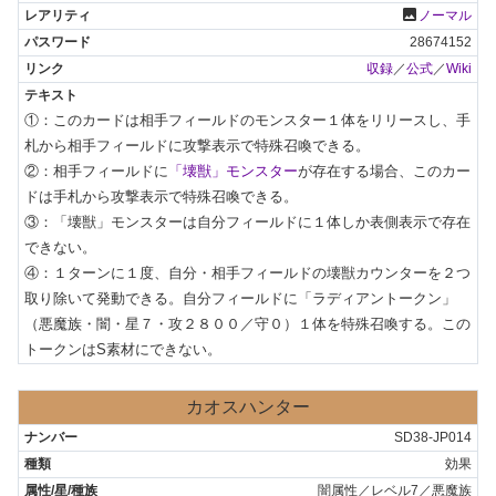
photo
ノーマル
28674152
収録
／
公式
／
Wiki
①：このカードは相手フィールドのモンスター１体をリリースし、手
札から相手フィールドに攻撃表示で特殊召喚できる。

②：相手フィールドに
「壊獣」モンスター
が存在する場合、このカー
ドは手札から攻撃表示で特殊召喚できる。

③：「壊獣」モンスターは自分フィールドに１体しか表側表示で存在
できない。

④：１ターンに１度、自分・相手フィールドの壊獣カウンターを２つ
取り除いて発動できる。自分フィールドに「ラディアントークン」
（悪魔族・闇・星７・攻２８００／守０）１体を特殊召喚する。この
トークンはS素材にできない。
カオスハンター
SD38-JP014
効果
闇属性／レベル7／悪魔族