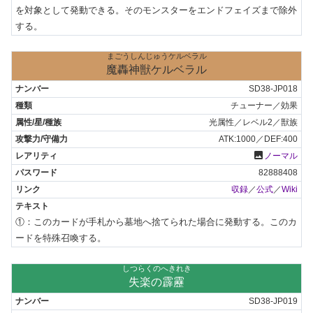
を対象として発動できる。そのモンスターをエンドフェイズまで除外
する。
まごうしんじゅうケルベラル
魔轟神獣ケルベラル
SD38-JP018
チューナー／効果
光属性／レベル2／獣族
ATK:1000／DEF:400
photo
ノーマル
82888408
収録
／
公式
／
Wiki
①：このカードが手札から墓地へ捨てられた場合に発動する。このカ
ードを特殊召喚する。
しつらくのへきれき
失楽の霹靂
SD38-JP019