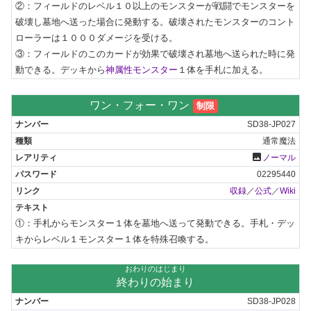
②：フィールドのレベル１０以上のモンスターが戦闘でモンスターを
破壊し墓地へ送った場合に発動する。破壊されたモンスターのコント
ローラーは１０００ダメージを受ける。

③：フィールドのこのカードが効果で破壊され墓地へ送られた時に発
動できる。デッキから
神属性モンスター
１体を手札に加える。
ワン・フォー・ワン
制限
SD38-JP027
通常魔法
photo
ノーマル
02295440
収録
／
公式
／
Wiki
①：手札からモンスター１体を墓地へ送って発動できる。手札・デッ
キからレベル１モンスター１体を特殊召喚する。
おわりのはじまり
終わりの始まり
SD38-JP028