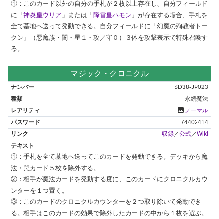
①：このカード以外の自分の手札が２枚以上存在し、自分フィールド
に「
神炎皇ウリア
」または「
降雷皇ハモン
」が存在する場合、手札を
全て墓地へ送って発動できる。自分フィールドに「幻魔の殉教者トー
クン」（悪魔族・闇・星１・攻／守０）３体を攻撃表示で特殊召喚す
る。
マジック・クロニクル
SD38-JP023
永続魔法
photo
ノーマル
74402414
収録
／
公式
／
Wiki
①：手札を全て墓地へ送ってこのカードを発動できる。デッキから魔
法・罠カード５枚を除外する。

②：相手が魔法カードを発動する度に、このカードにクロニクルカウ
ンターを１つ置く。

③：このカードのクロニクルカウンターを２つ取り除いて発動でき
る。相手はこのカードの効果で除外したカードの中から１枚を選ぶ。