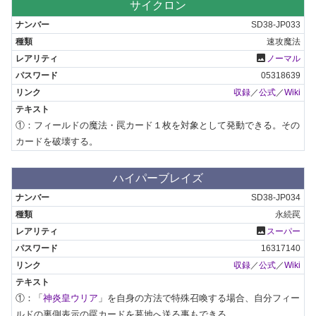
サイクロン
SD38-JP033
速攻魔法
photo
ノーマル
05318639
収録
／
公式
／
Wiki
①：フィールドの魔法・罠カード１枚を対象として発動できる。その
カードを破壊する。
ハイパーブレイズ
SD38-JP034
永続罠
photo
スーパー
16317140
収録
／
公式
／
Wiki
①：「
神炎皇ウリア
」を自身の方法で特殊召喚する場合、自分フィー
ルドの裏側表示の罠カードを墓地へ送る事もできる。
