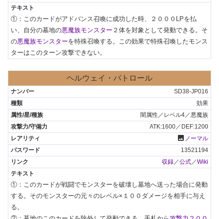
①：このカードがアドバンス召喚に成功した時、２０００LPを払
い、自分の墓地の
悪魔族モンスター
２体を対象として発動できる。そ
の
悪魔族モンスター
を特殊召喚する。この効果で特殊召喚したモンス
ターはこのターン攻撃できない。
ヘルウェイ・パトロール
SD38-JP016
効果
闇属性／レベル4／悪魔族
ATK:1600／DEF:1200
photo
ノーマル
13521194
収録
／
公式
／
Wiki
①：このカードが戦闘でモンスターを破壊し墓地へ送った場合に発動
する。そのモンスターの元々のレベル×１００ダメージを相手に与え
る。

②：墓地のこのカードを除外して発動できる。手札から
攻撃力２００