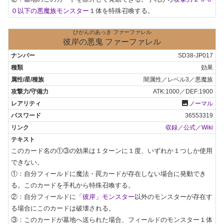
０以下の悪魔族モンスター
１体を特殊召喚する。
ひがんのあっき ファーファレル
彼岸の悪鬼 ファーファレル
SD38-JP017
効果
闇属性／レベル3／悪魔族
ATK:1000／DEF:1900
photo
ノーマル
36553319
収録
／
公式
／
Wiki
このカード名の①③の効果は１ターンに１度、いずれか１つしか使用
できない。

①：自分フィールドに魔法・罠カードが存在しない場合に発動でき
る。このカードを手札から特殊召喚する。

②：自分フィールドに
「彼岸」モンスター
以外のモンスターが存在す
る場合にこのカードは破壊される。

③：このカードが墓地へ送られた場合、フィールドのモンスター１体