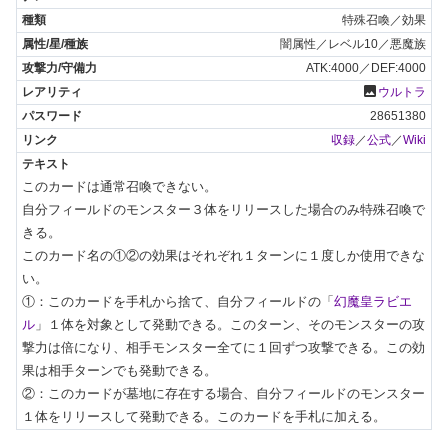
特殊召喚／効果
闇属性／レベル10／悪魔族
ATK:4000／DEF:4000
photo
ウルトラ
28651380
収録
／
公式
／
Wiki
このカードは通常召喚できない。

自分フィールドのモンスター３体をリリースした場合のみ特殊召喚で
きる。

このカード名の①②の効果はそれぞれ１ターンに１度しか使用できな
い。

①：このカードを手札から捨て、自分フィールドの「
幻魔皇ラビエ
ル
」１体を対象として発動できる。このターン、そのモンスターの攻
撃力は倍になり、相手モンスター全てに１回ずつ攻撃できる。この効
果は相手ターンでも発動できる。

②：このカードが墓地に存在する場合、自分フィールドのモンスター
１体をリリースして発動できる。このカードを手札に加える。