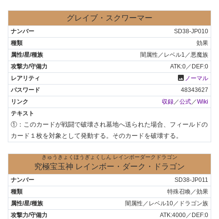
グレイブ・スクワーマー
SD38-JP010
効果
闇属性／レベル1／悪魔族
ATK:0／DEF:0
photo
ノーマル
48343627
収録
／
公式
／
Wiki
①：このカードが戦闘で破壊され墓地へ送られた場合、フィールドの
カード１枚を対象として発動する。そのカードを破壊する。
きゅうきょくほうぎょくしん レインボーダークドラゴン
究極宝玉神 レインボー・ダーク・ドラゴン
SD38-JP011
特殊召喚／効果
闇属性／レベル10／ドラゴン族
ATK:4000／DEF:0