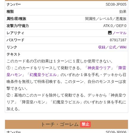
SD38-JP005
効果
闇属性／レベル5／悪魔族
ATK:0／DEF:0
photo
ノーマル
87917187
収録
／
公式
／
Wiki
このカード名の①の効果は１ターンに１度しか使用できない。

①：このカードをリリースして発動できる。「
神炎皇ウリア
」「
降雷
皇ハモン
」「
幻魔皇ラビエル
」のいずれか１体を手札・デッキから召
喚条件を無視して特殊召喚する。このターン、自分のモンスターは攻
撃できない。

②：墓地のこのカードを除外して発動できる。デッキから「神炎皇ウ
リア」「降雷皇ハモン」「幻魔皇ラビエル」のいずれか１体を手札に
加える。
トーチ・ゴーレム
禁止
SD38-JP006