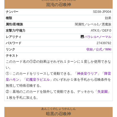
混沌の召喚神
SD38-JP004
効果
闇属性／レベル1／悪魔族
ATK:0／DEF:0
photo
パラレル+ノーマル
27439792
収録
／
公式
／
Wiki
このカード名の①②の効果はそれぞれ１ターンに１度しか使用できな
い。

①：このカードをリリースして発動できる。「
神炎皇ウリア
」「
降雷
皇ハモン
」「
幻魔皇ラビエル
」のいずれか１体を手札から召喚条件を
無視して特殊召喚する。

②：墓地のこのカードを除外して発動できる。デッキから「
失楽園
」
１枚を手札に加える。
あんこくのしょうかんしん
暗黒の召喚神