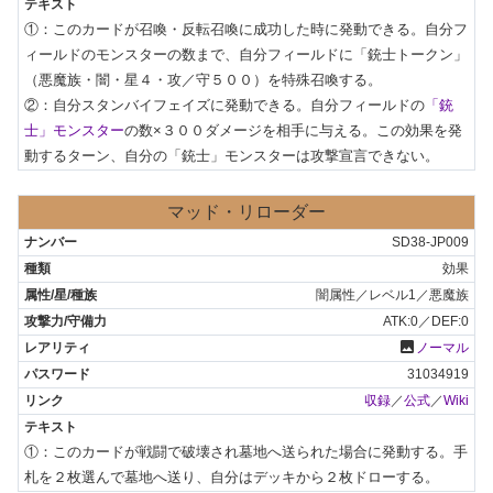
①：このカードが召喚・反転召喚に成功した時に発動できる。自分フ
ィールドのモンスターの数まで、自分フィールドに「銃士トークン」
（悪魔族・闇・星４・攻／守５００）を特殊召喚する。

②：自分スタンバイフェイズに発動できる。自分フィールドの
「銃
士」モンスター
の数×３００ダメージを相手に与える。この効果を発
動するターン、自分の「銃士」モンスターは攻撃宣言できない。
マッド・リローダー
SD38-JP009
効果
闇属性／レベル1／悪魔族
ATK:0／DEF:0
photo
ノーマル
31034919
収録
／
公式
／
Wiki
①：このカードが戦闘で破壊され墓地へ送られた場合に発動する。手
札を２枚選んで墓地へ送り、自分はデッキから２枚ドローする。