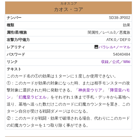
カオスコア
カオス・コア
SD38-JP002
効果
闇属性／レベル3／悪魔族
ATK:0／DEF:0
photo
パラレル+ノーマル
54040484
収録
／
公式
／
Wiki
このカード名の①の効果は１ターンに１度しか使用できない。

①：このカードが効果の対象になった時、または相手モンスターの攻
撃対象に選択された時に発動できる。「
神炎皇ウリア
」「
降雷皇ハモ
ン
」「
幻魔皇ラビエル
」をそれぞれ１体まで手札・デッキから墓地へ
送り、墓地へ送った数だけこのカードに幻魔カウンターを置き、この
ターン自分が受ける戦闘ダメージは０になる。

②：このカードが戦闘・効果で破壊される場合、代わりにこのカード
の幻魔カウンターを１つ取り除く事ができる。