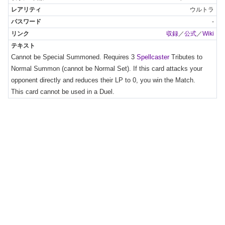
ウルトラ
-
収録
／
公式
／
Wiki
Cannot be Special Summoned. Requires 3 
Spellcaster
 Tributes to 
Normal Summon (cannot be Normal Set). If this card attacks your 
opponent directly and reduces their LP to 0, you win the Match.

This card cannot be used in a Duel.