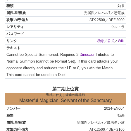
効果
光属性／レベル7／恐竜族
ATK:2500／DEF:2000
ウルトラ
-
収録
／
公式
／
Wiki
Cannot be Special Summoned. Requires 3 
Dinosaur
 Tributes to 
Normal Summon (cannot be Normal Set). If this card attacks your 
opponent directly and reduces their LP to 0, you win the Match.

This card cannot be used in a Duel.
第二期上位賞
聖域に仕えし練達の魔導師
Masterful Magician, Servant of the Sanctuary
2024-EN004
効果
闇属性／レベル7／魔法使い族
ATK:2500／DEF:2100