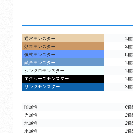
通常モンスター
1種
効果モンスター
3種
儀式モンスター
0種
融合モンスター
1種
シンクロモンスター
1種
エクシーズモンスター
1種
リンクモンスター
2種
闇属性
0種
光属性
2種
地属性
2種
水属性
1種