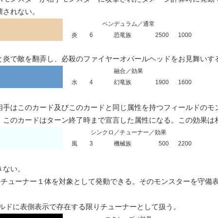
壊されない。
ペンデュラム／通常
炎
6
恐竜族
2500
1000
と炎で敵を翻弄し、必殺のファイヤーオパールヘッドをお見舞いす
融合／効果
水
4
幻竜族
1900
1600
相手はこのカード及びこのカードと同じ属性を持つフィールドのモン
。このカードはターン終了時まで宣言した属性になる。この効果は
シンクロ／チューナー／効果
風
3
機械族
500
2200
ない。

のチューナー１体を対象として発動できる。そのモンスターを守備
ールドに表側表示で存在する限りチューナーとして扱う。