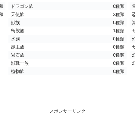
類
ドラゴン族
0種類
類
天使族
2種類
獣族
0種類
鳥獣族
1種類
水族
0種類
昆虫族
0種類
岩石族
0種類
獣戦士族
0種類
植物族
0種類
スポンサーリンク