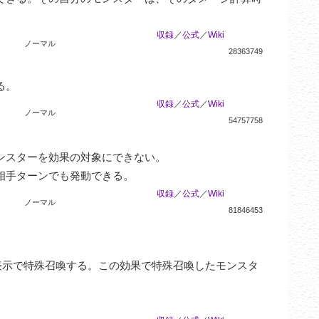
収録
／
公式
／
Wiki
ノーマル
28363749
る。
収録
／
公式
／
Wiki
ノーマル
54757758
スターを効果の対象にできない。

相手ターンでも発動できる。
収録
／
公式
／
Wiki
ノーマル
81846453
表示で特殊召喚する。この効果で特殊召喚したモンスタ