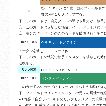
①：１ターンに１度、自分フィールドの
8
数の差×１００アップする。
①：このカードは、自分ターンの間は攻撃力が、相手タ
②：このカードは攻撃した場合、バトルフェイズ終了時
③：モンスターゾーンのこのカードが破壊された場合
ベルキャットファイター
18PR-JP009
トークンを含むモンスター３体

①：このカードが戦闘で相手モンスターを破壊した時
召喚する。
リンク関連
LINK-3、リンクマーカー：↑←→
リンク・パーティー
18PR-JP010
このカード名のカードは１ターンに１枚しか発動できな
①：フィールドのリンクモンスターの元々の属性の種類
●１種類：自分フィールドのリンクモンスターの攻撃力
●２種類：相手フィールドのリンクモンスターの攻撃力