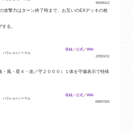
95568112
の攻撃力はターン終了時まで、お互いのEXデッキの枚
する。

収録
／
公式
／
Wiki
パラレル+ノーマル
22953211
族・風・星４・攻／守２０００）１体を守備表示で特殊
収録
／
公式
／
Wiki
パラレル+ノーマル
68957925