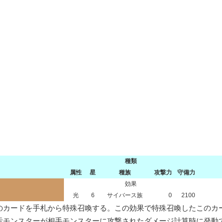
種類
属性
星
種族
攻撃力
守備力
効果
光
6
サイバース族
0
2100
のカードを手札から特殊召喚する。この効果で特殊召喚したこのカー
示モンスターが相手モンスターに攻撃されたダメージ計算時に発動