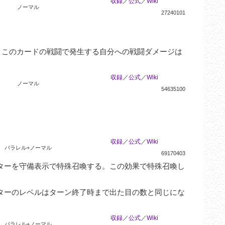
収録
／
公式
／
Wiki
ノーマル
27240101
、このカードの戦闘で発生する自分への戦闘ダメージは
収録
／
公式
／
Wiki
ノーマル
54635100
収録
／
公式
／
Wiki
パラレル+ノーマル
69170403
ターを守備表示で特殊召喚する。この効果で特殊召喚し
ターのレベルはターン終了時まで出た目の数と同じにな
収録
／
公式
／
Wiki
パラレル+ノーマル