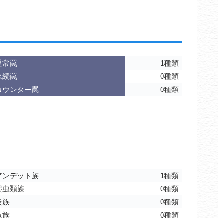
通常罠
1種類
永続罠
0種類
カウンター罠
0種類
アンデット族
1種類
爬虫類族
0種類
炎族
0種類
魚族
0種類