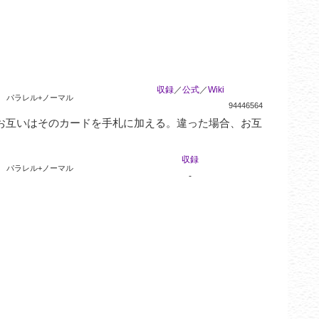
収録
／
公式
／
Wiki
パラレル+ノーマル
94446564
お互いはそのカードを手札に加える。違った場合、お互
収録
パラレル+ノーマル
-