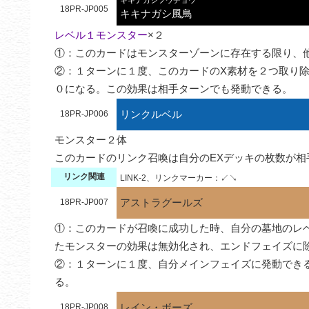
18PR-JP005
キキナガシ風鳥
レベル１モンスター
×２

①：このカードはモンスターゾーンに存在する限り、他
②：１ターンに１度、このカードのX素材を２つ取り
０になる。この効果は相手ターンでも発動できる。
リンクルベル
18PR-JP006
モンスター２体

このカードのリンク召喚は自分のEXデッキの枚数が
リンク関連
LINK-2、リンクマーカー：↙↘
アストラグールズ
18PR-JP007
①：このカードが召喚に成功した時、自分の墓地のレ
たモンスターの効果は無効化され、エンドフェイズに除
②：１ターンに１度、自分メインフェイズに発動でき
る。
レイン・ボーズ
18PR-JP008