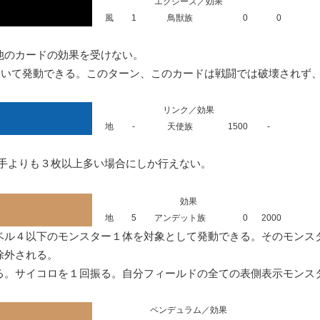
エクシーズ／効果
風
1
鳥獣族
0
0
のカードの効果を受けない。

除いて発動できる。このターン、このカードは戦闘では破壊されず
リンク／効果
地
-
天使族
1500
-
相手よりも３枚以上多い場合にしか行えない。
効果
地
5
アンデット族
0
2000
ベル４以下のモンスター１体を対象として発動できる。そのモンス
外される。

る。サイコロを１回振る。自分フィールドの全ての表側表示モンス
ペンデュラム／効果