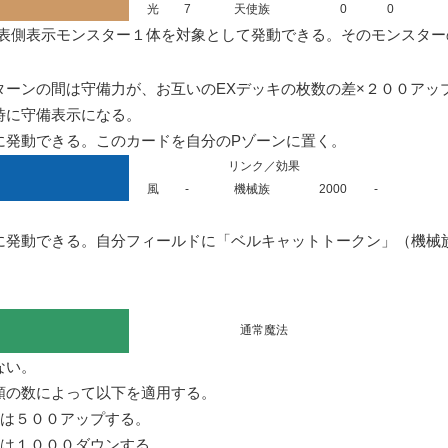
光
7
天使族
0
0
表側表示モンスター１体を対象として発動できる。そのモンスター
ーンの間は守備力が、お互いのEXデッキの枚数の差×２００アップ
に守備表示になる。

に発動できる。このカードを自分のPゾーンに置く。
リンク／効果
風
-
機械族
2000
-
に発動できる。自分フィールドに「ベルキャットトークン」（機械
通常魔法
い。

の数によって以下を適用する。

は５００アップする。

は１０００ダウンする。
