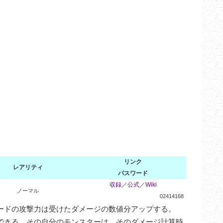
リンク
レアリティ
パスワード
収録
／
公式
／
Wiki
ノーマル
02414168
ドの攻撃力は受けたダメージの数値分アップする。

できる。その自分のモンスターは、そのダメージ計算時