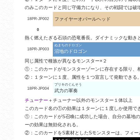
のみこのカードと同じ守備力になり、その戦闘では破
ファイヤーオパールヘッド
18PR-JP002
0
熱く燃えたぎる石頭の恐竜番長。ダイナミックな動き
ぬまちのドロゴン
18PR-JP003
沼地のドロゴン
同じ属性で種族が異なるモンスター×２

①：このカードがモンスターゾーンに存在する限り、
②：１ターンに１度、属性を１つ宣言して発動できる
ブリキのぐんそう
18PR-JP004
武力の軍奏
チューナー
＋チューナー以外のモンスター１体以上

このカード名の①の効果は１ターンに１度しか使用でき
①：このカードがS召喚に成功した場合、自分の墓地
ーの効果は無効化される。

②：このカードをS素材としたSモンスターは、フィ
キキナガシフウチョウ