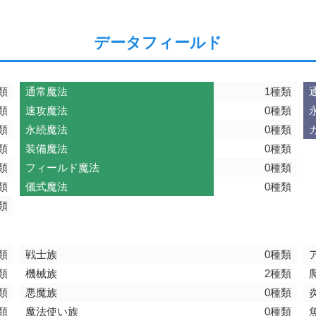
データフィールド
類
通常魔法
1種類
類
速攻魔法
0種類
類
永続魔法
0種類
類
装備魔法
0種類
類
フィールド魔法
0種類
類
儀式魔法
0種類
類
類
戦士族
0種類
類
機械族
2種類
類
悪魔族
0種類
類
魔法使い族
0種類