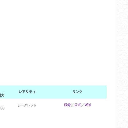
レアリティ
リンク
備力
収録
／
公式
／
Wiki
シークレット
500