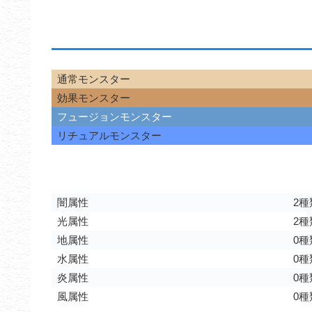
通常モンスター
効果モンスター
フュージョンモンスター
リチュアルモンスター
闇属性
2種
光属性
2種
地属性
0種
水属性
0種
炎属性
0種
風属性
0種