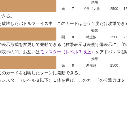
効果
光
7
ドラゴン族
2500
1
きる。

を破壊したバトルフェイズ中、このカードはもう１度だけ攻撃でき
効果
闇
8
戦士族
2500
2
の表示形式を変更して発動できる（攻撃表示は表側守備表示に、守備
側表示の間、お互いは
モンスター（レベル７以上）
をアドバンス召
効果
光
8
悪魔族
2500
このカードを召喚したターンに発動できる。

モンスター（レベル８以下）１体を選び、このカードの攻撃力はタ