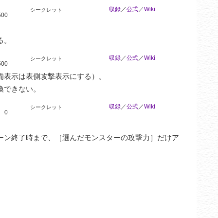
収録
／
公式
／
Wiki
シークレット
500
る。
収録
／
公式
／
Wiki
シークレット
500
表示は表側攻撃表示にする）。

喚できない。
収録
／
公式
／
Wiki
シークレット
0
ーン終了時まで、［選んだモンスターの攻撃力］だけア