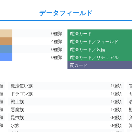
データフィールド
0種類
魔法カード
4種類
魔法カード／フィールド
0種類
魔法カード／装備
0種類
魔法カード／リチュアル
罠カード
類
魔法使い族
1種類
類
ドラゴン族
1種類
類
戦士族
1種類
類
悪魔族
1種類
類
昆虫族
0種類
類
水族
0種類