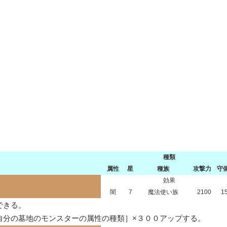
種類
属性
星
種族
攻撃力
守
効果
闇
7
魔法使い族
2100
1
きる。

自分の墓地のモンスターの属性の種類］×３００アップする。