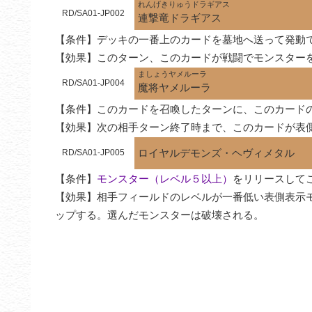
れんげきりゅうドラギアス
RD/SA01-JP002
連撃竜ドラギアス
【条件】デッキの一番上のカードを墓地へ送って発動で
【効果】このターン、このカードが戦闘でモンスター
ましょうヤメルーラ
RD/SA01-JP004
魔将ヤメルーラ
【条件】このカードを召喚したターンに、このカード
【効果】次の相手ターン終了時まで、このカードが表
ロイヤルデモンズ・ヘヴィメタル
RD/SA01-JP005
【条件】
モンスター（レベル５以上）
をリリースして
【効果】相手フィールドのレベルが一番低い表側表示
ップする。選んだモンスターは破壊される。