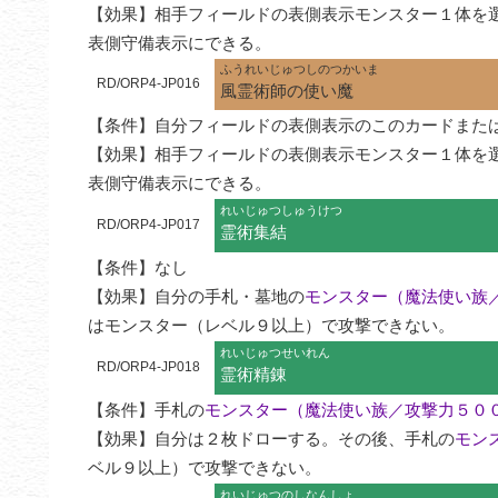
【効果】相手フィールドの表側表示モンスター１体を
表側守備表示にできる。
ふうれいじゅつしのつかいま
RD/ORP4-JP016
風霊術師の使い魔
【条件】自分フィールドの表側表示のこのカードまたは
【効果】相手フィールドの表側表示モンスター１体を
表側守備表示にできる。
れいじゅつしゅうけつ
RD/ORP4-JP017
霊術集結
【条件】なし

【効果】自分の手札・墓地の
モンスター（魔法使い族
はモンスター（レベル９以上）で攻撃できない。
れいじゅつせいれん
RD/ORP4-JP018
霊術精錬
【条件】手札の
モンスター（魔法使い族／攻撃力５０
【効果】自分は２枚ドローする。その後、手札の
モン
ベル９以上）で攻撃できない。
れいじゅつのしなんしょ