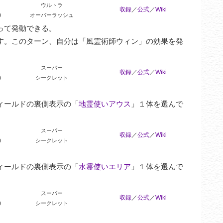
ウルトラ
収録
／
公式
／
Wiki
0
オーバーラッシュ
て発動できる。

す。このターン、自分は「風霊術師ウィン」の効果を発
スーパー
収録
／
公式
／
Wiki
0
シークレット
ィールドの裏側表示の「
地霊使いアウス
」１体を選んで
スーパー
収録
／
公式
／
Wiki
0
シークレット
ィールドの裏側表示の「
水霊使いエリア
」１体を選んで
スーパー
収録
／
公式
／
Wiki
0
シークレット