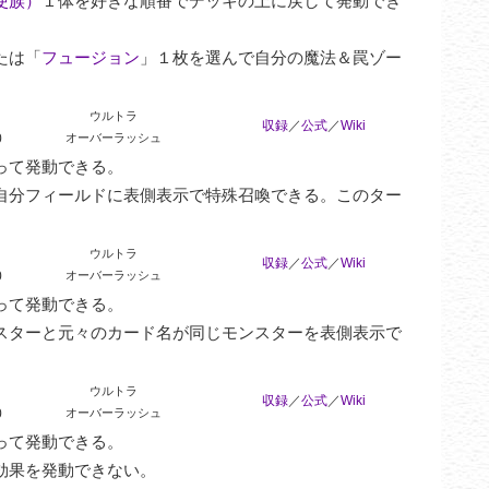
使族）
１体を好きな順番でデッキの上に戻して発動でき
たは「
フュージョン
」１枚を選んで自分の魔法＆罠ゾー
ウルトラ
収録
／
公式
／
Wiki
0
オーバーラッシュ
て発動できる。

自分フィールドに表側表示で特殊召喚できる。このター
ウルトラ
収録
／
公式
／
Wiki
0
オーバーラッシュ
て発動できる。

スターと元々のカード名が同じモンスターを表側表示で
ウルトラ
収録
／
公式
／
Wiki
0
オーバーラッシュ
て発動できる。

効果を発動できない。