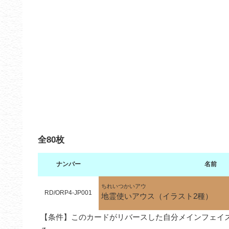
全80枚
ナンバー
名前
ちれいつかいアウ
RD/ORP4-JP001
地霊使いアウス（イラスト2種）
【条件】このカードがリバースした自分メインフェイ