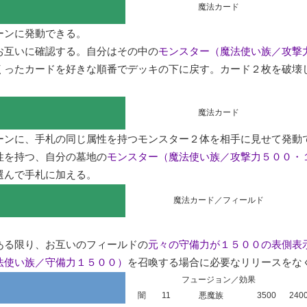
魔法カード
ンに発動できる。

お互いに確認する。自分はその中の
モンスター（魔法使い族／攻撃
くったカードを好きな順番でデッキの下に戻す。カード２枚を破壊
魔法カード
ンに、手札の同じ属性を持つモンスター２体を相手に見せて発動で
性を持つ、自分の墓地の
モンスター（魔法使い族／攻撃力５００・
選んで手札に加える。
魔法カード／フィールド
ある限り、お互いのフィールドの
元々の守備力が１５００の表側表
法使い族／守備力１５００）
を召喚する場合に必要なリリースをな
フュージョン／効果
闇
11
悪魔族
3500
240