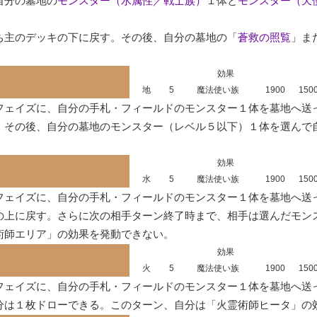
自分の墓地の
モンスター（水属性／戦士族）
１体と
モンスター（天
ち主のデッキの下に戻す。その後、自分の墓地の「
蒼救の照覧
」ま
効果
地
5
魔法使い族
1900
150
フェイズに、自分の手札・フィールドのモンスター１体を墓地へ送っ
。その後、自分の墓地のモンスター（レベル５以下）１体を選んで
。
効果
水
5
魔法使い族
1900
150
フェイズに、自分の手札・フィールドのモンスター１体を墓地へ送っ
の上に戻す。さらに次の相手ターン終了時まで、相手は選んだモン
術師エリア」の効果を発動できない。
効果
火
5
魔法使い族
1900
150
フェイズに、自分の手札・フィールドのモンスター１体を墓地へ送っ
分は１枚ドローできる。このターン、自分は「火霊術師ヒータ」の