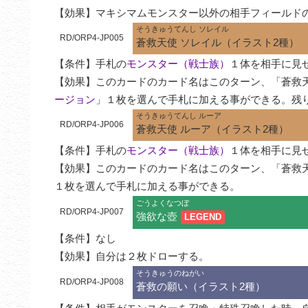
【効果】マキシマムモンスター以外の相手フィールド
そうきゅうてんし ソレイル
RD/ORP4-JP005
蒼救天使 ソレイル（イラスト2種）
【条件】手札の
モンスター（戦士族）
１体を相手に見せ
【効果】このカードのカード名はこのターン、「蒼救
ージョン
」１枚を選んで手札に加える事ができる。残
そうきゅうてんし ルーア
RD/ORP4-JP006
蒼救天使 ルーア（イラスト2種）
【条件】手札の
モンスター（戦士族）
１体を相手に見せ
【効果】このカードのカード名はこのターン、「蒼救
１枚を選んで手札に加える事ができる。
ごうよくなつぼ
RD/ORP4-JP007
強欲な壺
LEGEND
【条件】なし

【効果】自分は２枚ドローする。
そうきゅうのねがい
RD/ORP4-JP008
蒼救の願い（イラスト2種）