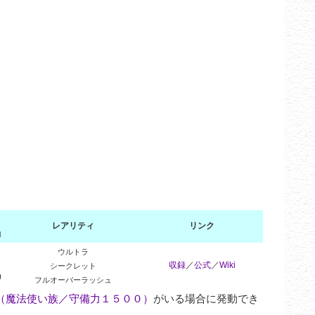
レアリティ
リンク
力
ウルトラ
収録
／
公式
／
Wiki
シークレット
0
フルオーバーラッシュ
（魔法使い族／守備力１５００）
がいる場合に発動でき