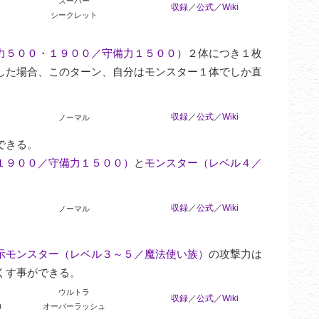
スーパー
収録
／
公式
／
Wiki
シークレット
力５００・１９００／守備力１５００）
２体につき１枚
した場合、このターン、自分はモンスター１体でしか直
収録
／
公式
／
Wiki
ノーマル
きる。

１９００／守備力１５００）
と
モンスター（レベル４／
収録
／
公式
／
Wiki
ノーマル
示モンスター（レベル３～５／魔法使い族）
の攻撃力は
くす事ができる。
ウルトラ
収録
／
公式
／
Wiki
0
オーバーラッシュ