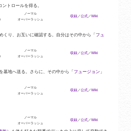
コントロールを得る。
ノーマル
収録
／
公式
／
Wiki
0
オーバーラッシュ
枚めくり、お互いに確認する。自分はその中から「
フュ
ノーマル
収録
／
公式
／
Wiki
0
オーバーラッシュ
を墓地へ送る。さらに、その中から「
フュージョン
」
ノーマル
収録
／
公式
／
Wiki
オーバーラッシュ
ノーマル
収録
／
公式
／
Wiki
オーバーラッシュ