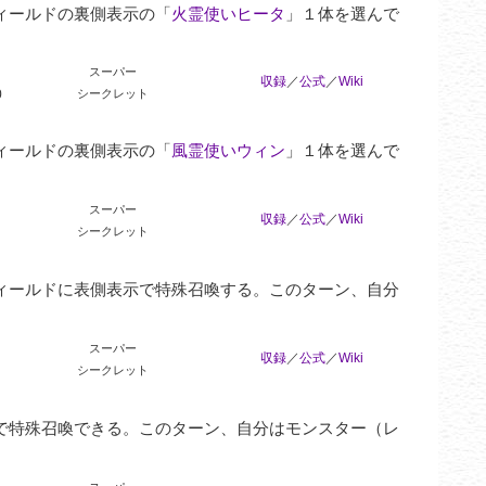
ィールドの裏側表示の「
火霊使いヒータ
」１体を選んで
スーパー
収録
／
公式
／
Wiki
0
シークレット
ィールドの裏側表示の「
風霊使いウィン
」１体を選んで
スーパー
収録
／
公式
／
Wiki
シークレット
ィールドに表側表示で特殊召喚する。このターン、自分
スーパー
収録
／
公式
／
Wiki
シークレット
で特殊召喚できる。このターン、自分はモンスター（レ