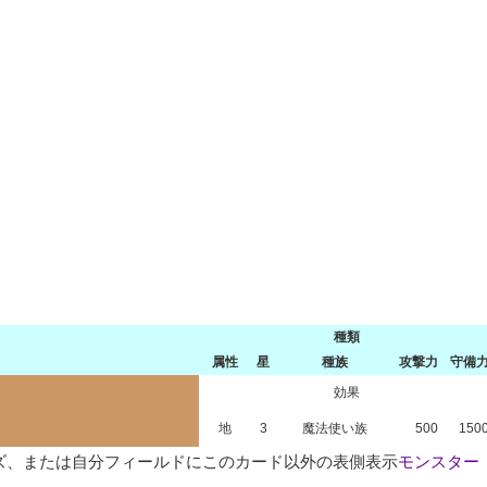
種類
属性
星
種族
攻撃力
守備
効果
地
3
魔法使い族
500
150
ズ、または自分フィールドにこのカード以外の表側表示
モンスター