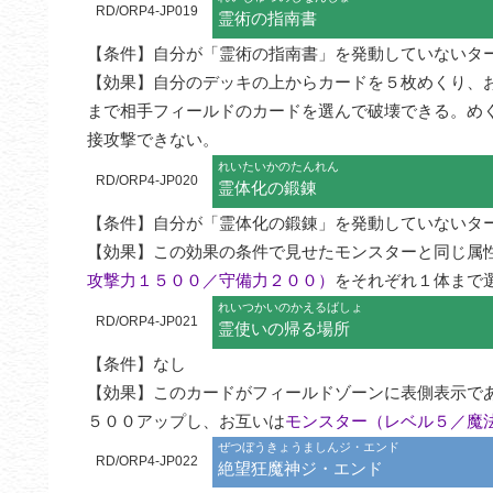
RD/ORP4-JP019
霊術の指南書
【条件】自分が「霊術の指南書」を発動していないター
【効果】自分のデッキの上からカードを５枚めくり、
まで相手フィールドのカードを選んで破壊できる。め
接攻撃できない。
れいたいかのたんれん
RD/ORP4-JP020
霊体化の鍛錬
【条件】自分が「霊体化の鍛錬」を発動していないター
【効果】この効果の条件で見せたモンスターと同じ属
攻撃力１５００／守備力２００）
をそれぞれ１体まで
れいつかいのかえるばしょ
RD/ORP4-JP021
霊使いの帰る場所
【条件】なし

【効果】このカードがフィールドゾーンに表側表示で
５００アップし、お互いは
モンスター（レベル５／魔
ぜつぼうきょうましんジ・エンド
RD/ORP4-JP022
絶望狂魔神ジ・エンド