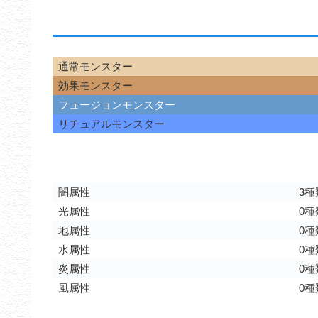
通常モンスター
効果モンスター
フュージョンモンスター
リチュアルモンスター
闇属性
3種
光属性
0種
地属性
0種
水属性
0種
炎属性
0種
風属性
0種