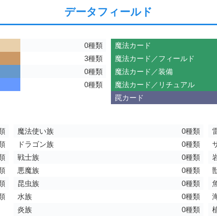
データフィールド
0種類
魔法カード
3種類
魔法カード／フィールド
0種類
魔法カード／装備
0種類
魔法カード／リチュアル
罠カード
類
魔法使い族
0種類
類
ドラゴン族
0種類
類
戦士族
0種類
類
悪魔族
0種類
類
昆虫族
0種類
類
水族
0種類
炎族
0種類