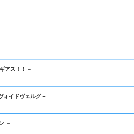
ギアス！！ –
ヴォイドヴェルグ –
ン －