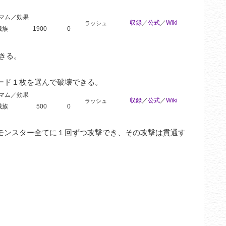
マム／効果
収録
／
公式
／
Wiki
ラッシュ
械族
1900
0
る。

ード１枚を選んで破壊できる。
マム／効果
収録
／
公式
／
Wiki
ラッシュ
械族
500
0
モンスター全てに１回ずつ攻撃でき、その攻撃は貫通す