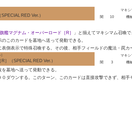
マキシ
IAL RED Ver.）
闇
10
機
旗艦マグナム・オーバーロード［R］
」と揃えてマキシマム召喚でき
のこのカードを墓地へ送って発動できる。

に表側表示で特殊召喚する。その後、相手フィールドの魔法・罠カ
ル］
マキシ
PECIAL RED Ver.）
闇
3
機
を墓地へ送って発動できる。

００ダウンする。このターン、このカードは直接攻撃できず、相手