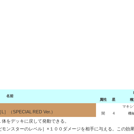
名前
属性
星
種
］
マキシ
PECIAL RED Ver.）
闇
4
機
体をデッキに戻して発動できる。

だモンスターのレベル］×１００ダメージを相手に与える。この効