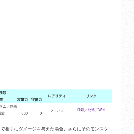
種類
レアリティ
リンク
族
攻撃力
守備力
マム／効果
収録
／
公式
／
Wiki
ラッシュ
械族
800
0
果で相手にダメージを与えた場合、さらにそのモンスタ