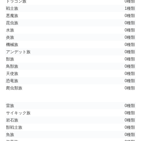
ドラゴン族
0種類
戦士族
1種類
悪魔族
0種類
昆虫族
0種類
水族
0種類
炎族
0種類
機械族
0種類
アンデット族
0種類
獣族
0種類
鳥獣族
0種類
天使族
0種類
恐竜族
0種類
爬虫類族
0種類
雷族
0種類
サイキック族
0種類
岩石族
0種類
獣戦士族
0種類
魚族
0種類