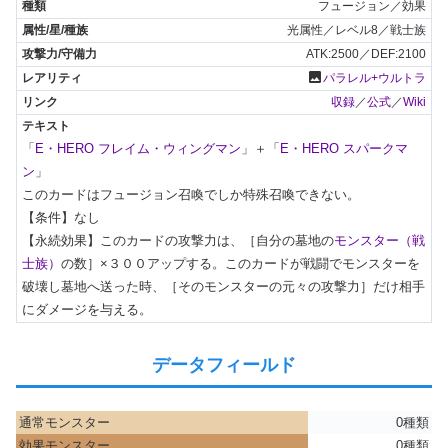
フュージョン／効果
光属性／レベル8／戦士族
ATK:2500／DEF:2100
photo
パラレル+ウルトラ
収録
／
公式
／
Wiki
「
E・HERO フレイム・ウィングマン
」＋「
E・HERO スパークマ
ン
」

このカードはフュージョン召喚でしか特殊召喚できない。

【条件】なし

【永続効果】このカードの攻撃力は、［自分の墓地の
モンスター（戦
士族）
の数］×３００アップする。このカードが戦闘でモンスターを
破壊し墓地へ送った時、［そのモンスターの元々の攻撃力］だけ相手
にダメージを与える。
データフィールド
通常モンスター
0種類
効果モンスター
0種類