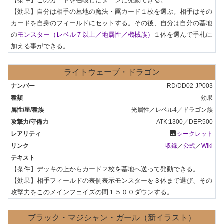
【条件】このカードを召喚したターンに発動できる。

【効果】自分は相手の墓地の魔法・罠カード１枚を選ぶ。相手はその
カードを自身のフィールドにセットする。その後、自分は自分の墓地
の
モンスター（レベル７以上／地属性／機械族）
１体を選んで手札に
加える事ができる。
ライトウェーブ・ドラゴン
RD/DD02-JP003
効果
光属性／レベル4／ドラゴン族
ATK:1300／DEF:500
photo
シークレット
収録
／
公式
／
Wiki
【条件】デッキの上からカード２枚を墓地へ送って発動できる。

【効果】相手フィールドの表側表示モンスターを３体まで選び、その
攻撃力をこのメインフェイズの間１５００ダウンする。
ブラック・マジシャン・ガール（新イラスト）