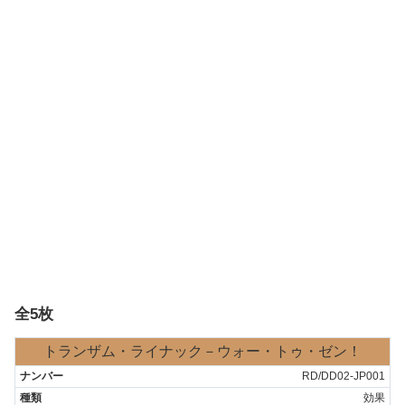
全5枚
トランザム・ライナック－ウォー・トゥ・ゼン！
RD/DD02-JP001
効果