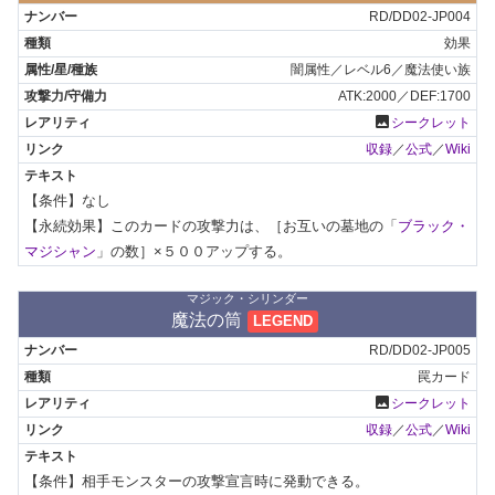
RD/DD02-JP004
効果
闇属性／レベル6／魔法使い族
ATK:2000／DEF:1700
photo
シークレット
収録
／
公式
／
Wiki
【条件】なし

【永続効果】このカードの攻撃力は、［お互いの墓地の「
ブラック・
マジシャン
」の数］×５００アップする。
マジック・シリンダー
魔法の筒
LEGEND
RD/DD02-JP005
罠カード
photo
シークレット
収録
／
公式
／
Wiki
【条件】相手モンスターの攻撃宣言時に発動できる。
