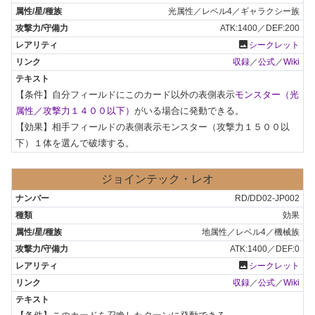
光属性／レベル4／ギャラクシー族
ATK:1400／DEF:200
photo
シークレット
収録
／
公式
／
Wiki
【条件】自分フィールドにこのカード以外の表側表示
モンスター（光
属性／攻撃力１４００以下）
がいる場合に発動できる。

【効果】相手フィールドの表側表示モンスター（攻撃力１５００以
下）１体を選んで破壊する。
ジョインテック・レオ
RD/DD02-JP002
効果
地属性／レベル4／機械族
ATK:1400／DEF:0
photo
シークレット
収録
／
公式
／
Wiki