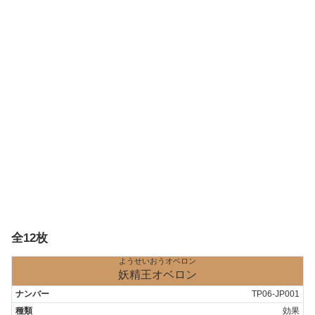
全12枚
ようせいおうオベロン
妖精王オベロン
TP06-JP001
効果