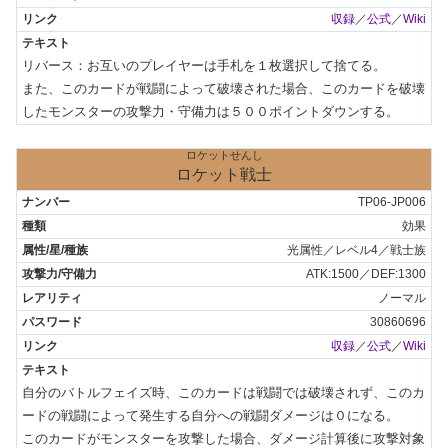
収録
／
公式
／
Wiki
リバース：お互いのプレイヤーは手札を１枚選択して捨てる。

また、このカードが戦闘によって破壊された場合、このカードを破壊
したモンスターの攻撃力・守備力は５００ポイントダウンする。
ロケットせんし
ロケット戦士
TP06-JP006
効果
光属性／レベル4／戦士族
ATK:1500／DEF:1300
ノーマル
30860696
収録
／
公式
／
Wiki
自分のバトルフェイズ時、このカードは戦闘では破壊されず、このカ
ードの戦闘によって発生する自分への戦闘ダメージは０になる。

このカードがモンスターを攻撃した場合、ダメージ計算後に攻撃対象