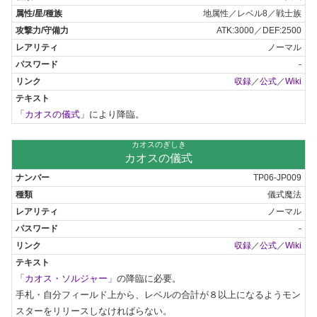
地属性／レベル8／戦士族
ATK:3000／DEF:2500
ノーマル
-
収録
／
公式
／
Wiki
「
カオスの儀式
」により降臨。
カオスのぎしき
カオスの儀式
TP06-JP009
儀式魔法
ノーマル
-
収録
／
公式
／
Wiki
「
カオス・ソルジャー
」の降臨に必要。

手札・自分フィールド上から、レベルの合計が８以上になるようモン
スターをリリースしなければらない。