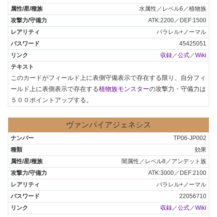
水属性／レベル6／植物族
ATK:2200／DEF:1500
パラレル+ノーマル
45425051
収録
／
公式
／
Wiki
このカードがフィールド上に表側守備表示で存在する限り、自分フィ
ールド上に表側表示で存在する
植物族モンスター
の攻撃力・守備力は
５００ポイントアップする。
ヴァンパイアジェネシス
TP06-JP002
効果
闇属性／レベル8／アンデット族
ATK:3000／DEF:2100
パラレル+ノーマル
22056710
収録
／
公式
／
Wiki