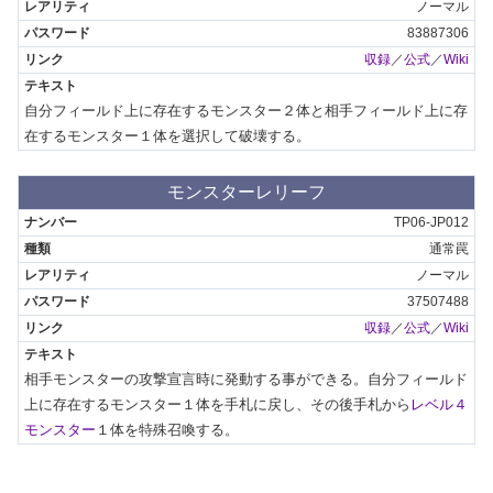
ノーマル
83887306
収録
／
公式
／
Wiki
自分フィールド上に存在するモンスター２体と相手フィールド上に存
在するモンスター１体を選択して破壊する。
モンスターレリーフ
TP06-JP012
通常罠
ノーマル
37507488
収録
／
公式
／
Wiki
相手モンスターの攻撃宣言時に発動する事ができる。自分フィールド
上に存在するモンスター１体を手札に戻し、その後手札から
レベル４
モンスター
１体を特殊召喚する。