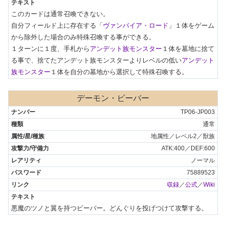
このカードは通常召喚できない。

自分フィールド上に存在する「
ヴァンパイア・ロード
」１体をゲーム
から除外した場合のみ特殊召喚する事ができる。

１ターンに１度、手札から
アンデット族モンスター
１体を墓地に捨て
る事で、捨てたアンデット族モンスターよりレベルの低い
アンデット
族モンスター
１体を自分の墓地から選択して特殊召喚する。
デーモン・ビーバー
TP06-JP003
通常
地属性／レベル2／獣族
ATK:400／DEF:600
ノーマル
75889523
収録
／
公式
／
Wiki
悪魔のツノと翼を持つビーバー。どんぐりを投げつけて攻撃する。