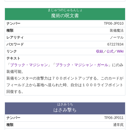
まじゅつのじゅもんしょ
魔術の呪文書
TP06-JP010
装備魔法
ノーマル
67227834
収録
／
公式
／
Wiki
「
ブラック・マジシャン
」「
ブラック・マジシャン・ガール
」にのみ
装備可能。

装備モンスターの攻撃力は７００ポイントアップする。このカードが
フィールド上から墓地へ送られた時、自分は１０００ライフポイント
回復する。
はさみうち
はさみ撃ち
TP06-JP011
通常罠