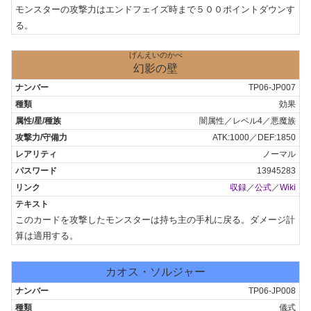
モンスターの攻撃力はエンドフェイズ時まで５００ポイントダウンす
る。
げんえいのかべ
幻影の壁
TP06-JP007
効果
闇属性／レベル4／悪魔族
ATK:1000／DEF:1850
ノーマル
13945283
収録
／
公式
／
Wiki
このカードを攻撃したモンスターは持ち主の手札に戻る。ダメージ計
算は適用する。
カオス・ソルジャー
TP06-JP008
儀式