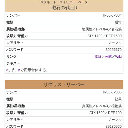
マグネット・ウォリアー・ベータ
磁石の戦士β
TP06-JP004
通常
地属性／レベル4／岩石族
ATK:1700／DEF:1600
ノーマル
39256679
収録
／
公式
／
Wiki
α
、β、
γ
で変形合体する。
リグラス・リーパー
TP06-JP005
効果
炎属性／レベル3／植物族
ATK:1600／DEF:100
ノーマル
39180960