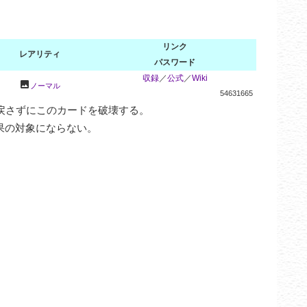
リンク
レアリティ
パスワード
収録
／
公式
／
Wiki
photo
ノーマル
54631665
さずにこのカードを破壊する。

果の対象にならない。
