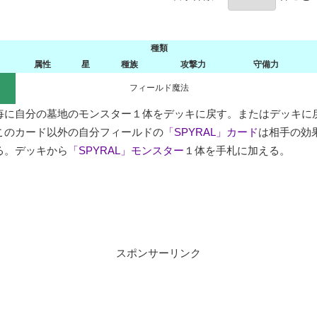
種類
属性
星
種族
攻撃力
守備力
フィールド魔法
毎に自分の墓地のモンスター１体をデッキに戻す。またはデッキに戻
このカード以外の自分フィールドの
「SPYRAL」カード
は相手の効
る。デッキから
「SPYRAL」モンスター
１体を手札に加える。
スポンサーリンク