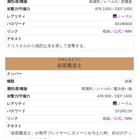
風属性／レベル3／悪魔族
ATK:1000／DEF:1000
photo
ノーマル
40196604
収録
／
公式
／
Wiki
クリスタルから強烈な光を発して攻撃する。
かめんまどうし
仮面魔道士
-
効果
闇属性／レベル4／魔法使い族
ATK:900／DEF:1400
photo
ノーマル
10189126
収録
／
公式
／
Wiki
「仮面魔道士」が相手プレイヤーにダメージを与えた時、自分のデッ