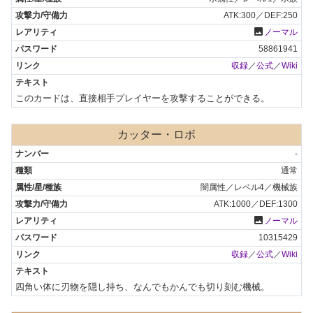
ATK:300／DEF:250
photo
ノーマル
58861941
収録
／
公式
／
Wiki
このカードは、直接相手プレイヤーを攻撃することができる。
カッター・ロボ
-
通常
闇属性／レベル4／機械族
ATK:1000／DEF:1300
photo
ノーマル
10315429
収録
／
公式
／
Wiki
四角い体に刃物を隠し持ち、なんでもかんでも切り刻む機械。