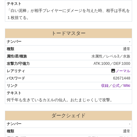
「白い泥棒」が相手プレイヤーにダメージを与えた時、相手は手札を
１枚捨てる。
トードマスター
-
通常
水属性／レベル3／水族
ATK:1000／DEF:1000
photo
ノーマル
62671448
収録
／
公式
／
Wiki
何千年も生きているカエルの仙人。おたまじゃくしで攻撃。
ダークシェイド
-
通常