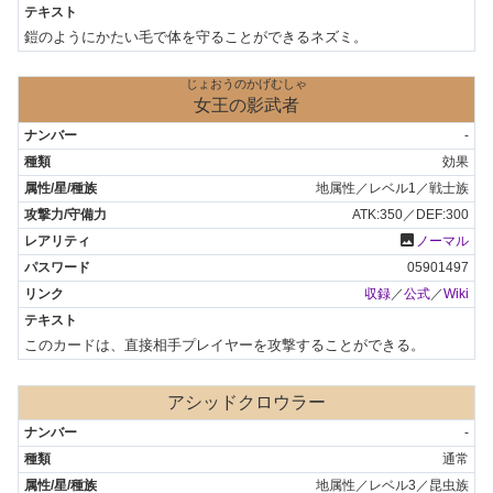
鎧のようにかたい毛で体を守ることができるネズミ。
じょおうのかげむしゃ
女王の影武者
-
効果
地属性／レベル1／戦士族
ATK:350／DEF:300
photo
ノーマル
05901497
収録
／
公式
／
Wiki
このカードは、直接相手プレイヤーを攻撃することができる。
アシッドクロウラー
-
通常
地属性／レベル3／昆虫族