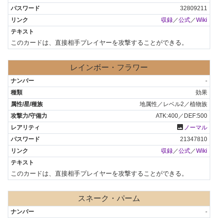
32809211
収録
／
公式
／
Wiki
このカードは、直接相手プレイヤーを攻撃することができる。
レインボー・フラワー
-
効果
地属性／レベル2／植物族
ATK:400／DEF:500
photo
ノーマル
21347810
収録
／
公式
／
Wiki
このカードは、直接相手プレイヤーを攻撃することができる。
スネーク・パーム
-