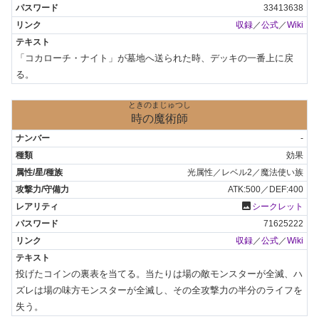
33413638
収録
／
公式
／
Wiki
「コカローチ・ナイト」が墓地へ送られた時、デッキの一番上に戻
る。
ときのまじゅつし
時の魔術師
-
効果
光属性／レベル2／魔法使い族
ATK:500／DEF:400
photo
シークレット
71625222
収録
／
公式
／
Wiki
投げたコインの裏表を当てる。当たりは場の敵モンスターが全滅、ハ
ズレは場の味方モンスターが全滅し、その全攻撃力の半分のライフを
失う。