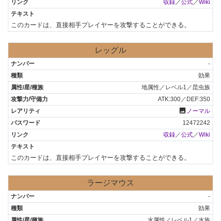
収録
／
公式
／
Wiki
このカードは、直接相手プレイヤーを攻撃することができる。
レッグル
-
効果
地属性／レベル1／昆虫族
ATK:300／DEF:350
photo
ノーマル
12472242
収録
／
公式
／
Wiki
このカードは、直接相手プレイヤーを攻撃することができる。
ラージマウス
-
効果
水属性／レベル1／水族