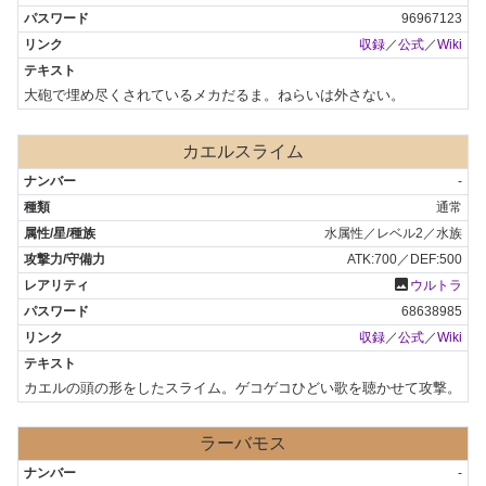
96967123
収録
／
公式
／
Wiki
大砲で埋め尽くされているメカだるま。ねらいは外さない。
カエルスライム
-
通常
水属性／レベル2／水族
ATK:700／DEF:500
photo
ウルトラ
68638985
収録
／
公式
／
Wiki
カエルの頭の形をしたスライム。ゲコゲコひどい歌を聴かせて攻撃。
ラーバモス
-