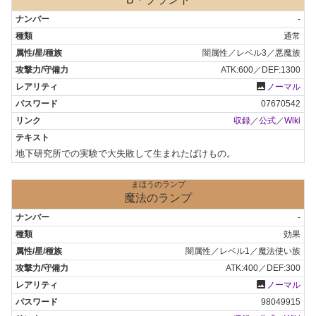
-
通常
闇属性／レベル3／悪魔族
ATK:600／DEF:1300
photo
ノーマル
07670542
収録
／
公式
／
Wiki
地下研究所での実験で大失敗して生まれたばけもの。
まほうのランプ
魔法のランプ
-
効果
闇属性／レベル1／魔法使い族
ATK:400／DEF:300
photo
ノーマル
98049915