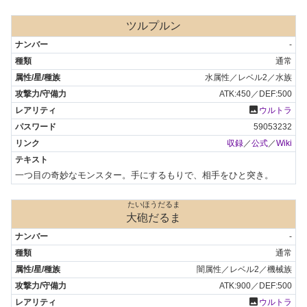
ツルプルン
-
通常
水属性／レベル2／水族
ATK:450／DEF:500
photo
ウルトラ
59053232
収録
／
公式
／
Wiki
一つ目の奇妙なモンスター。手にするもりで、相手をひと突き。
たいほうだるま
大砲だるま
-
通常
闇属性／レベル2／機械族
ATK:900／DEF:500
photo
ウルトラ