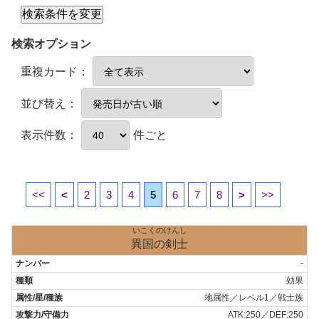
検索オプション
重複カード：
並び替え：
表示件数：
件ごと
<<
<
2
3
4
5
6
7
8
>
>>
いこくのけんし
異国の剣士
-
効果
地属性／レベル1／戦士族
ATK:250／DEF:250