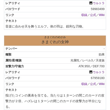
photo
ウルトラ
59983499
収録
／
公式
／
Wiki
音楽に合わせ天を舞うエルフ。体の羽は、鋭利な刃物。
きまぐれのめがみ
きまぐれの女神
-
効果
光属性／レベル3／天使族
ATK:950／DEF:700
photo
ウルトラ
67959180
収録
／
公式
／
Wiki
投げたコインの裏表を当てる。当たりは１ターンの間このカードの攻
撃力が２倍、ハズレは１ターンの間このカードの攻撃力が半分にな
る。