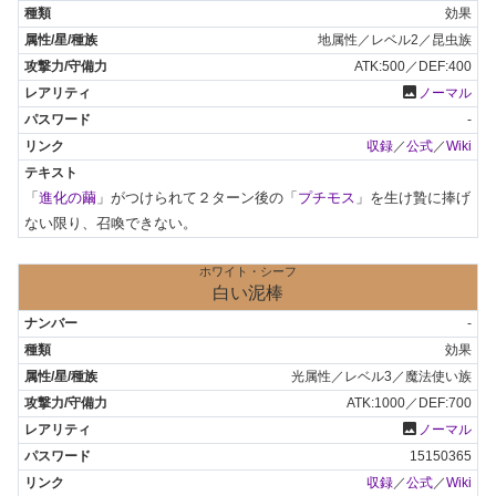
効果
地属性／レベル2／昆虫族
ATK:500／DEF:400
photo
ノーマル
-
収録
／
公式
／
Wiki
「
進化の繭
」がつけられて２ターン後の「
プチモス
」を生け贄に捧げ
ない限り、召喚できない。
ホワイト・シーフ
白い泥棒
-
効果
光属性／レベル3／魔法使い族
ATK:1000／DEF:700
photo
ノーマル
15150365
収録
／
公式
／
Wiki