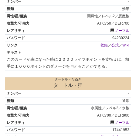
-
効果
闇属性／レベル2／悪魔族
ATK:750／DEF:700
photo
ノーマル
94230224
収録
／
公式
／
Wiki
このカードが表になった時に２０００ライフポイントを支払えば、相
手に１０００ポイントのダメージを与えることができる。
タートル・たぬき
タートル・狸
-
通常
水属性／レベル3／水族
ATK:700／DEF:900
photo
ノーマル
17441953