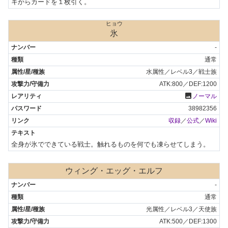
キからカードを１枚引く。
ヒョウ
氷
-
通常
水属性／レベル3／戦士族
ATK:800／DEF:1200
photo
ノーマル
38982356
収録
／
公式
／
Wiki
全身が氷でできている戦士。触れるものを何でも凍らせてしまう。
ウィング・エッグ・エルフ
-
通常
光属性／レベル3／天使族
ATK:500／DEF:1300