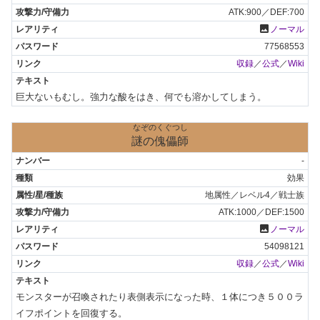
ATK:900／DEF:700
photo
ノーマル
77568553
収録
／
公式
／
Wiki
巨大ないもむし。強力な酸をはき、何でも溶かしてしまう。
なぞのくぐつし
謎の傀儡師
-
効果
地属性／レベル4／戦士族
ATK:1000／DEF:1500
photo
ノーマル
54098121
収録
／
公式
／
Wiki
モンスターが召喚されたり表側表示になった時、１体につき５００ラ
イフポイントを回復する。