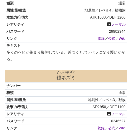
通常
地属性／レベル4／植物族
ATK:1000／DEF:1200
photo
ノーマル
29802344
収録
／
公式
／
Wiki
多くのヘビが集まり擬態している。近づくとバラバラになり襲いかか
る。
よろいネズミ
鎧ネズミ
-
通常
地属性／レベル3／獣族
ATK:950／DEF:1100
photo
ノーマル
16246527
収録
／
公式
／
Wiki