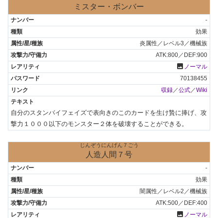
ミスター・ボンバー
-
効果
炎属性／レベル3／機械族
ATK:800／DEF:900
photo
ノーマル
70138455
収録
／
公式
／
Wiki
自分のスタンバイフェイズで表向きのこのカードを生け贄に捧げ、攻
撃力１０００以下のモンスター２体を破壊することができる。
じんぞうにんげん７ごう
人造人間７号
-
効果
闇属性／レベル2／機械族
ATK:500／DEF:400
photo
ノーマル