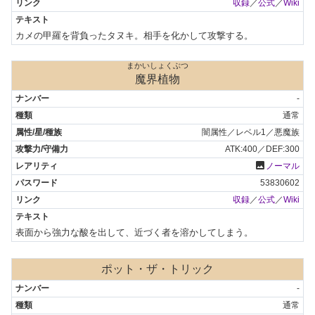
収録
／
公式
／
Wiki
カメの甲羅を背負ったタヌキ。相手を化かして攻撃する。
まかいしょくぶつ
魔界植物
-
通常
闇属性／レベル1／悪魔族
ATK:400／DEF:300
photo
ノーマル
53830602
収録
／
公式
／
Wiki
表面から強力な酸を出して、近づく者を溶かしてしまう。
ポット・ザ・トリック
-
通常