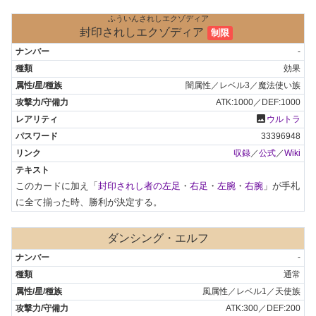
ふういんされしエクゾディア
封印されしエクゾディア
制限
-
効果
闇属性／レベル3／魔法使い族
ATK:1000／DEF:1000
photo
ウルトラ
33396948
収録
／
公式
／
Wiki
このカードに加え「
封印されし者の左足
・
右足
・
左腕
・
右腕
」が手札
に全て揃った時、勝利が決定する。
ダンシング・エルフ
-
通常
風属性／レベル1／天使族
ATK:300／DEF:200