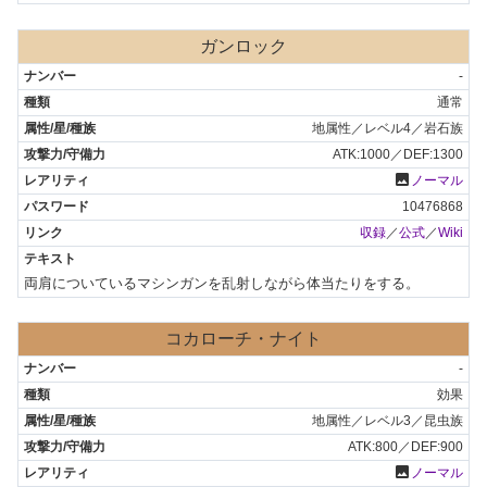
ガンロック
-
通常
地属性／レベル4／岩石族
ATK:1000／DEF:1300
photo
ノーマル
10476868
収録
／
公式
／
Wiki
両肩についているマシンガンを乱射しながら体当たりをする。
コカローチ・ナイト
-
効果
地属性／レベル3／昆虫族
ATK:800／DEF:900
photo
ノーマル