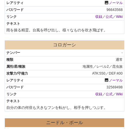
photo
ノーマル
96643568
収録
／
公式
／
Wiki
雨を操る精霊。台風を呼び出し、様々なものを吹き飛ばす。
コロガーシ
-
通常
地属性／レベル2／昆虫族
ATK:550／DEF:400
photo
ノーマル
32569498
収録
／
公式
／
Wiki
自分の体の何倍も大きなフンを転がし、相手を押しつぶす。
ニードル・ボール