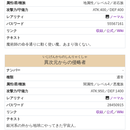
地属性／レベル2／岩石族
ATK:400／DEF:400
photo
ノーマル
55567161
収録
／
公式
／
Wiki
魔術師の命令通りに動く使い魔。あまり強くない。
いじげんからのしんりゃくしゃ
異次元からの侵略者
-
通常
闇属性／レベル4／悪魔族
ATK:950／DEF:1400
photo
ノーマル
28450915
収録
／
公式
／
Wiki
銀河系の外から地球にやってきた宇宙人。