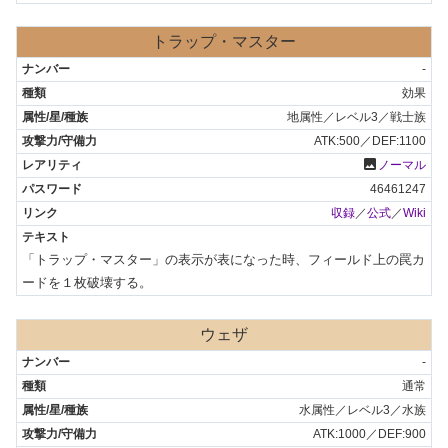
トラップ・マスター
-
効果
地属性／レベル3／戦士族
ATK:500／DEF:1100
photo
ノーマル
46461247
収録
／
公式
／
Wiki
「トラップ・マスター」の表示が表になった時、フィールド上の罠カ
ードを１枚破壊する。
ウェザ
-
通常
水属性／レベル3／水族
ATK:1000／DEF:900