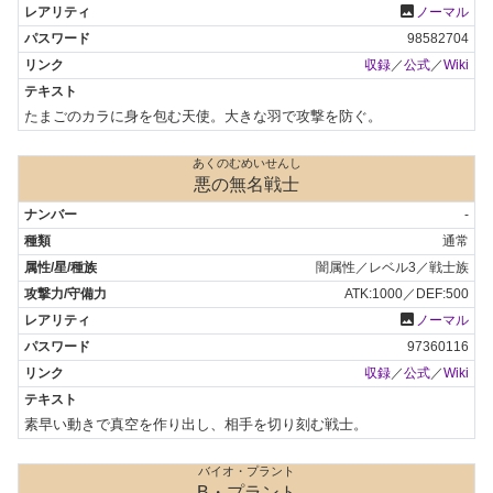
photo
ノーマル
98582704
収録
／
公式
／
Wiki
たまごのカラに身を包む天使。大きな羽で攻撃を防ぐ。
あくのむめいせんし
悪の無名戦士
-
通常
闇属性／レベル3／戦士族
ATK:1000／DEF:500
photo
ノーマル
97360116
収録
／
公式
／
Wiki
素早い動きで真空を作り出し、相手を切り刻む戦士。
バイオ・プラント
B・プラント