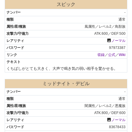
スピック
-
通常
風属性／レベル2／鳥獣族
ATK:600／DEF:500
photo
ノーマル
97973387
収録
／
公式
／
Wiki
くちばしがとても大きく、大声で鳴き気の弱い相手を驚かせる。
ミッドナイト・デビル
-
通常
闇属性／レベル2／悪魔族
ATK:800／DEF:600
photo
ノーマル
83678433