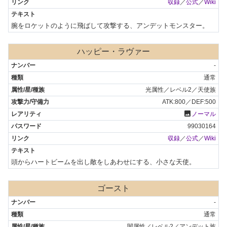
収録
／
公式
／
Wiki
腕をロケットのように飛ばして攻撃する、アンデットモンスター。
ハッピー・ラヴァー
-
通常
光属性／レベル2／天使族
ATK:800／DEF:500
photo
ノーマル
99030164
収録
／
公式
／
Wiki
頭からハートビームを出し敵をしあわせにする、小さな天使。
ゴースト
-
通常
闇属性／レベル2／アンデット族