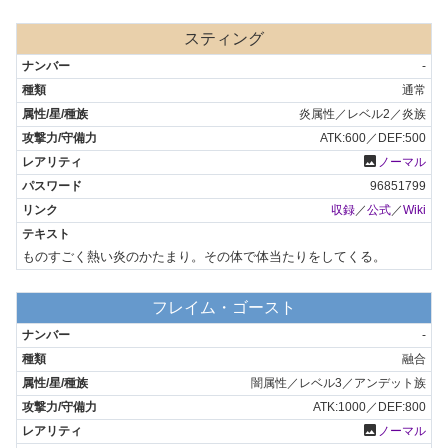
スティング
-
通常
炎属性／レベル2／炎族
ATK:600／DEF:500
photo
ノーマル
96851799
収録
／
公式
／
Wiki
ものすごく熱い炎のかたまり。その体で体当たりをしてくる。
フレイム・ゴースト
-
融合
闇属性／レベル3／アンデット族
ATK:1000／DEF:800
photo
ノーマル