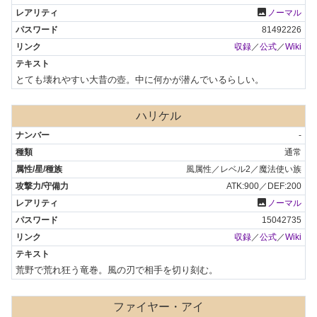
photo
ノーマル
81492226
収録
／
公式
／
Wiki
とても壊れやすい大昔の壺。中に何かが潜んでいるらしい。
ハリケル
-
通常
風属性／レベル2／魔法使い族
ATK:900／DEF:200
photo
ノーマル
15042735
収録
／
公式
／
Wiki
荒野で荒れ狂う竜巻。風の刃で相手を切り刻む。
ファイヤー・アイ