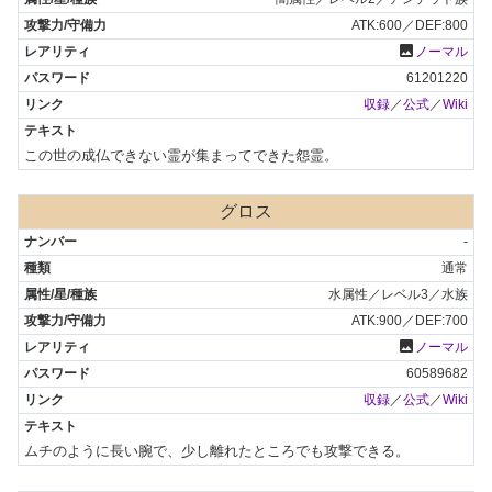
ATK:600／DEF:800
photo
ノーマル
61201220
収録
／
公式
／
Wiki
この世の成仏できない霊が集まってできた怨霊。
グロス
-
通常
水属性／レベル3／水族
ATK:900／DEF:700
photo
ノーマル
60589682
収録
／
公式
／
Wiki
ムチのように長い腕で、少し離れたところでも攻撃できる。