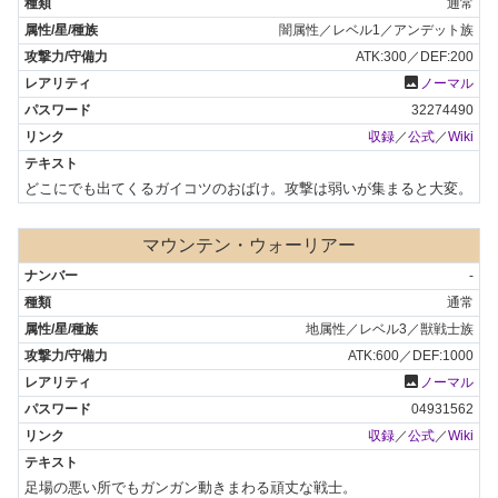
通常
闇属性／レベル1／アンデット族
ATK:300／DEF:200
photo
ノーマル
32274490
収録
／
公式
／
Wiki
どこにでも出てくるガイコツのおばけ。攻撃は弱いが集まると大変。
マウンテン・ウォーリアー
-
通常
地属性／レベル3／獣戦士族
ATK:600／DEF:1000
photo
ノーマル
04931562
収録
／
公式
／
Wiki
足場の悪い所でもガンガン動きまわる頑丈な戦士。