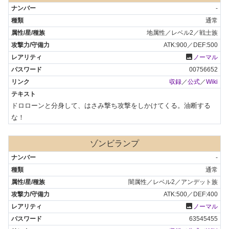
-
通常
地属性／レベル2／戦士族
ATK:900／DEF:500
photo
ノーマル
00756652
収録
／
公式
／
Wiki
ドロローンと分身して、はさみ撃ち攻撃をしかけてくる。油断する
な！
ゾンビランプ
-
通常
闇属性／レベル2／アンデット族
ATK:500／DEF:400
photo
ノーマル
63545455