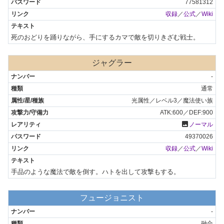
77581312
収録
／
公式
／
Wiki
死のおどりを踊りながら、手にするカマで敵を切りきざむ戦士。
ジャグラー
-
通常
光属性／レベル3／魔法使い族
ATK:600／DEF:900
photo
ノーマル
49370026
収録
／
公式
／
Wiki
手品のような魔法で敵を倒す。ハトを出して攻撃もする。
フュージョニスト
-
融合