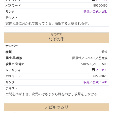
80600490
収録
／
公式
／
Wiki
実体と影に分かれて襲ってくる。油断すると挟まれるぞ。
なぞのて
なぞの手
-
通常
闇属性／レベル2／悪魔族
ATK:500／DEF:500
photo
ノーマル
62793020
収録
／
公式
／
Wiki
空間をゆがませ、次元のはざまから腕をのばし攻撃をしかける。
デビルツムリ