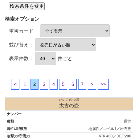
検索オプション
重複カード：
並び替え：
表示件数：
件ごと
<
1
2
3
4
5
6
7
>
>>
たいこのつぼ
太古の壺
-
通常
地属性／レベル1／岩石族
ATK:400／DEF:200