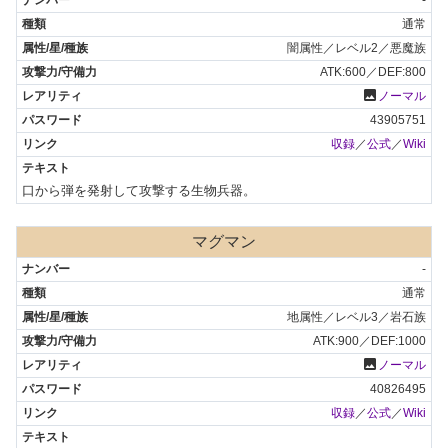
通常
闇属性／レベル2／悪魔族
ATK:600／DEF:800
photo
ノーマル
43905751
収録
／
公式
／
Wiki
口から弾を発射して攻撃する生物兵器。
マグマン
-
通常
地属性／レベル3／岩石族
ATK:900／DEF:1000
photo
ノーマル
40826495
収録
／
公式
／
Wiki