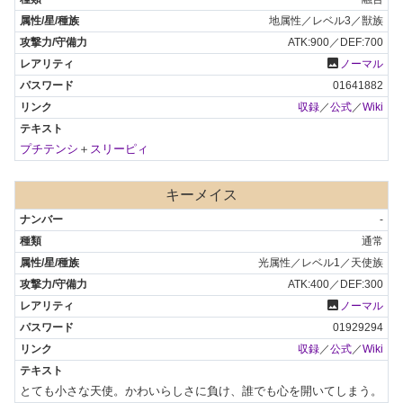
地属性／レベル3／獣族
ATK:900／DEF:700
photo
ノーマル
01641882
収録
／
公式
／
Wiki
プチテンシ
＋
スリーピィ
キーメイス
-
通常
光属性／レベル1／天使族
ATK:400／DEF:300
photo
ノーマル
01929294
収録
／
公式
／
Wiki
とても小さな天使。かわいらしさに負け、誰でも心を開いてしまう。