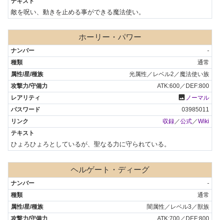
敵を呪い、動きを止める事ができる魔法使い。
ホーリー・パワー
-
通常
光属性／レベル2／魔法使い族
ATK:600／DEF:800
photo
ノーマル
03985011
収録
／
公式
／
Wiki
ひょろひょろとしているが、聖なる力に守られている。
ヘルゲート・ディーグ
-
通常
闇属性／レベル3／獣族
ATK:700／DEF:800