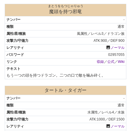
まとうをもつじゃりゅう
魔頭を持つ邪竜
-
通常
風属性／レベル3／ドラゴン族
ATK:900／DEF:900
photo
ノーマル
02957055
収録
／
公式
／
Wiki
もう一つの頭を持つドラゴン。二つの口で敵を噛み砕く。
タートル・タイガー
-
通常
水属性／レベル4／水族
ATK:1000／DEF:1500
photo
ノーマル