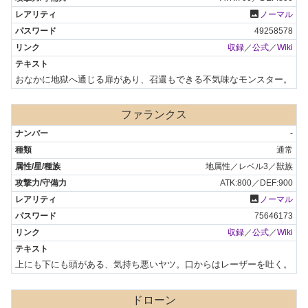
photo
ノーマル
49258578
収録
／
公式
／
Wiki
おなかに地獄へ通じる扉があり、召還もできる不気味なモンスター。
ファランクス
-
通常
地属性／レベル3／獣族
ATK:800／DEF:900
photo
ノーマル
75646173
収録
／
公式
／
Wiki
上にも下にも頭がある、気持ち悪いヤツ。口からはレーザーを吐く。
ドローン