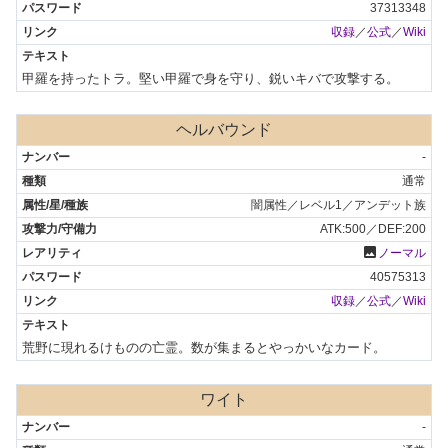
37313348
収録
／
公式
／
Wiki
甲羅を持ったトラ。堅い甲羅で身を守り、鋭いキバで攻撃する。
ヘルバウンド
-
通常
闇属性／レベル1／アンデット族
ATK:500／DEF:200
photo
ノーマル
40575313
収録
／
公式
／
Wiki
荒野に現れるけものの亡霊。数が集まるとやっかいなカード。
ワイト
-