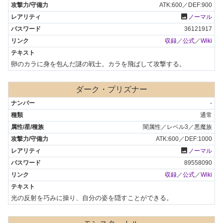
ATK:600／DEF:900
photo
ノーマル
36121917
収録
／
公式
／
Wiki
卵のカラに身を包んだ謎の戦士。カラを飛ばして攻撃する。
ダーク・プリズナー
-
通常
闇属性／レベル3／悪魔族
ATK:600／DEF:1000
photo
ノーマル
89558090
収録
／
公式
／
Wiki
光の反射を巧みに操り、自分の姿を隠すことができる。