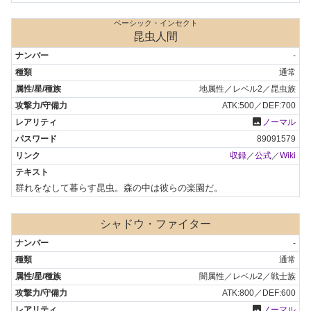
ベーシック・インセクト
昆虫人間
-
通常
地属性／レベル2／昆虫族
ATK:500／DEF:700
photo
ノーマル
89091579
収録
／
公式
／
Wiki
群れをなして暮らす昆虫。森の中は彼らの楽園だ。
シャドウ・ファイター
-
通常
闇属性／レベル2／戦士族
ATK:800／DEF:600
photo
ノーマル