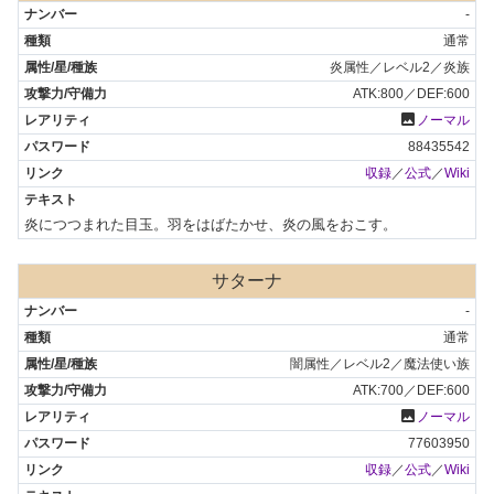
-
通常
炎属性／レベル2／炎族
ATK:800／DEF:600
photo
ノーマル
88435542
収録
／
公式
／
Wiki
炎につつまれた目玉。羽をはばたかせ、炎の風をおこす。
サターナ
-
通常
闇属性／レベル2／魔法使い族
ATK:700／DEF:600
photo
ノーマル
77603950
収録
／
公式
／
Wiki