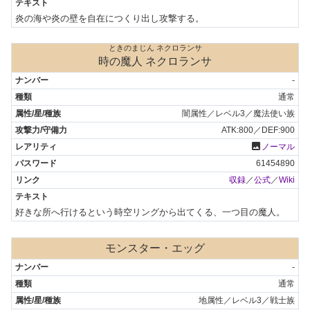
炎の海や炎の壁を自在につくり出し攻撃する。
ときのまじん ネクロランサ
時の魔人 ネクロランサ
-
通常
闇属性／レベル3／魔法使い族
ATK:800／DEF:900
photo
ノーマル
61454890
収録
／
公式
／
Wiki
好きな所へ行けるという時空リングから出てくる、一つ目の魔人。
モンスター・エッグ
-
通常
地属性／レベル3／戦士族