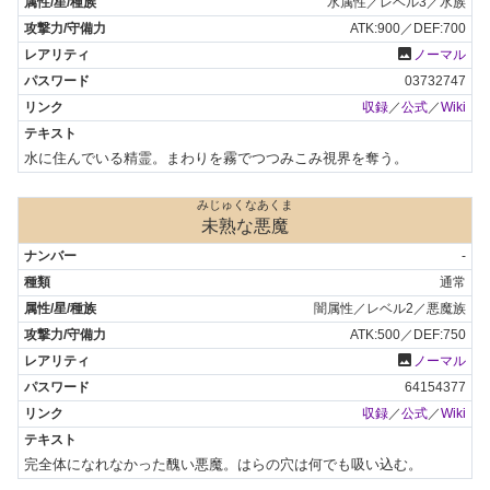
水属性／レベル3／水族
ATK:900／DEF:700
photo
ノーマル
03732747
収録
／
公式
／
Wiki
水に住んでいる精霊。まわりを霧でつつみこみ視界を奪う。
みじゅくなあくま
未熟な悪魔
-
通常
闇属性／レベル2／悪魔族
ATK:500／DEF:750
photo
ノーマル
64154377
収録
／
公式
／
Wiki
完全体になれなかった醜い悪魔。はらの穴は何でも吸い込む。