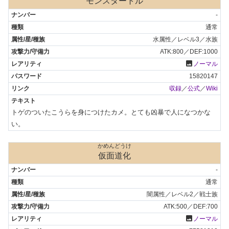
モンスタートル
-
通常
水属性／レベル3／水族
ATK:800／DEF:1000
photo
ノーマル
15820147
収録
／
公式
／
Wiki
トゲのついたこうらを身につけたカメ。とても凶暴で人になつかな
い。
かめんどうけ
仮面道化
-
通常
闇属性／レベル2／戦士族
ATK:500／DEF:700
photo
ノーマル