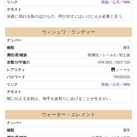
収録
／
公式
／
Wiki
深夜に現れる鳥のばけもの。呼び出すにはいけにえが必要と言う。
ヴィシュワ・ランディー
-
通常
闇属性／レベル3／戦士族
ATK:900／DEF:700
photo
ノーマル
78556320
収録
／
公式
／
Wiki
闇に仕える女戦士。相手を血祭りにあげることが生きがい。
ウォーター・エレメント
-
通常