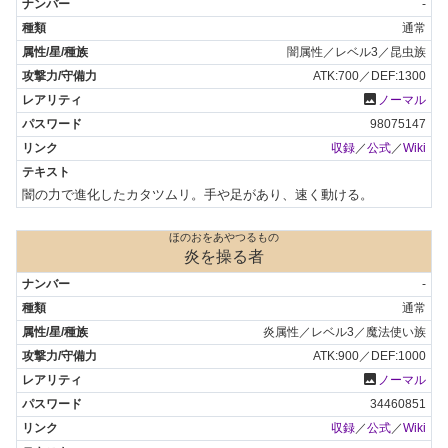
-
通常
闇属性／レベル3／昆虫族
ATK:700／DEF:1300
photo
ノーマル
98075147
収録
／
公式
／
Wiki
闇の力で進化したカタツムリ。手や足があり、速く動ける。
ほのおをあやつるもの
炎を操る者
-
通常
炎属性／レベル3／魔法使い族
ATK:900／DEF:1000
photo
ノーマル
34460851
収録
／
公式
／
Wiki