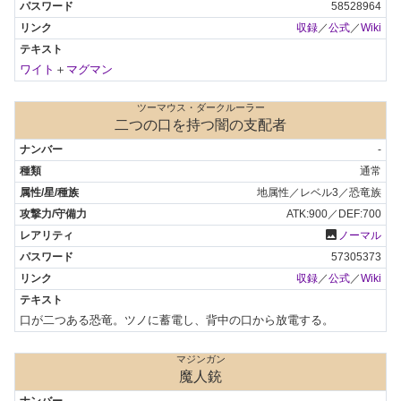
58528964
収録
／
公式
／
Wiki
ワイト
＋
マグマン
ツーマウス・ダークルーラー
二つの口を持つ闇の支配者
-
通常
地属性／レベル3／恐竜族
ATK:900／DEF:700
photo
ノーマル
57305373
収録
／
公式
／
Wiki
口が二つある恐竜。ツノに蓄電し、背中の口から放電する。
マジンガン
魔人銃
-