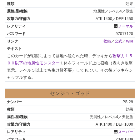
効果
地属性／レベル4／獣族
ATK:1400／DEF:1450
photo
ノーマル
97017120
収録
／
公式
／
Wiki
このカードが戦闘によって墓地へ送られた時、デッキから
攻撃力１５
００以下の地属性モンスター
１体をフィールド上に召喚（表向き攻撃
表示。レベル５以上でも生け贄不要）してもよい。その後デッキをシ
ャッフルする。
センジュ・ゴッド
PS-29
効果
光属性／レベル4／天使族
ATK:1400／DEF:1000
photo
スーパー
23401839