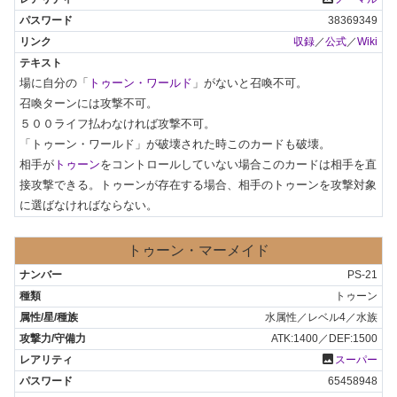
38369349
収録
／
公式
／
Wiki
場に自分の「
トゥーン・ワールド
」がないと召喚不可。

召喚ターンには攻撃不可。

５００ライフ払わなければ攻撃不可。

「トゥーン・ワールド」が破壊された時このカードも破壊。

相手が
トゥーン
をコントロールしていない場合このカードは相手を直
接攻撃できる。トゥーンが存在する場合、相手のトゥーンを攻撃対象
に選ばなければならない。
トゥーン・マーメイド
PS-21
トゥーン
水属性／レベル4／水族
ATK:1400／DEF:1500
photo
スーパー
65458948