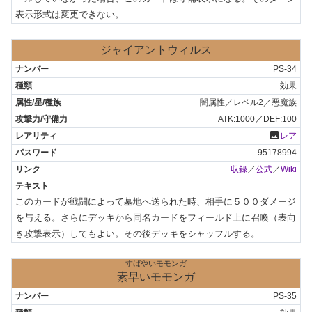
表示形式は変更できない。
ジャイアントウィルス
PS-34
効果
闇属性／レベル2／悪魔族
ATK:1000／DEF:100
photo
レア
95178994
収録
／
公式
／
Wiki
このカードが戦闘によって墓地へ送られた時、相手に５００ダメージ
を与える。さらにデッキから同名カードをフィールド上に召喚（表向
き攻撃表示）してもよい。その後デッキをシャッフルする。
すばやいモモンガ
素早いモモンガ
PS-35