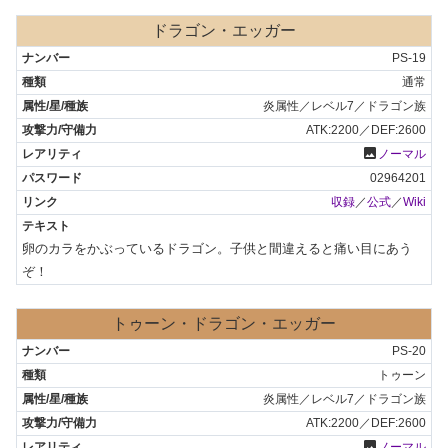
ドラゴン・エッガー
PS-19
通常
炎属性／レベル7／ドラゴン族
ATK:2200／DEF:2600
photo
ノーマル
02964201
収録
／
公式
／
Wiki
卵のカラをかぶっているドラゴン。子供と間違えると痛い目にあう
ぞ！
トゥーン・ドラゴン・エッガー
PS-20
トゥーン
炎属性／レベル7／ドラゴン族
ATK:2200／DEF:2600
photo
ノーマル