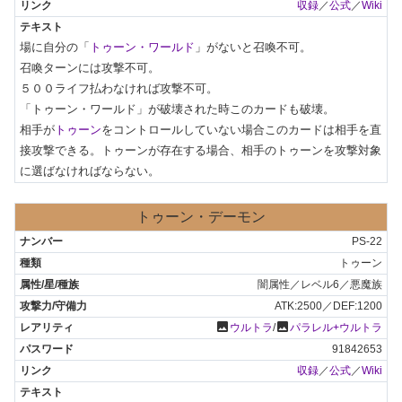
収録
／
公式
／
Wiki
場に自分の「
トゥーン・ワールド
」がないと召喚不可。

召喚ターンには攻撃不可。

５００ライフ払わなければ攻撃不可。

「トゥーン・ワールド」が破壊された時このカードも破壊。

相手が
トゥーン
をコントロールしていない場合このカードは相手を直
接攻撃できる。トゥーンが存在する場合、相手のトゥーンを攻撃対象
に選ばなければならない。
トゥーン・デーモン
PS-22
トゥーン
闇属性／レベル6／悪魔族
ATK:2500／DEF:1200
photo
photo
ウルトラ
/
パラレル+ウルトラ
91842653
収録
／
公式
／
Wiki