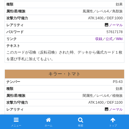
効果
風属性／レベル4／鳥獣族
ATK:1400／DEF:1000
photo
ノーマル
57617178
収録
／
公式
／
Wiki
このカードが召喚（反転召喚）された時、デッキから儀式カード１枚
を選び手札に加えてもよい。
キラー・トマト
PS-43
効果
闇属性／レベル4／植物族
ATK:1400／DEF:1100
photo
ノーマル
83011277
収録
／
公式
／
Wiki
メニュー
ホーム
検索
トップ