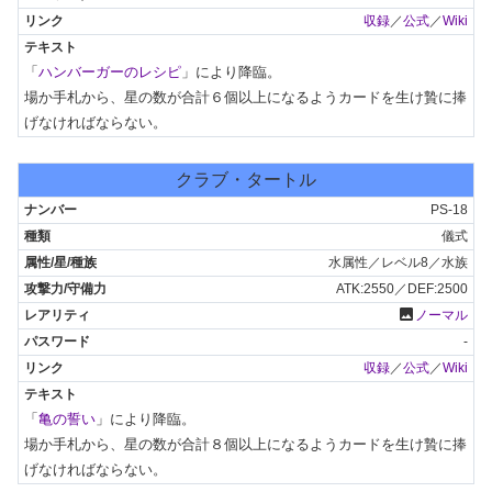
収録
／
公式
／
Wiki
「
ハンバーガーのレシピ
」により降臨。

場か手札から、星の数が合計６個以上になるようカードを生け贄に捧
げなければならない。
クラブ・タートル
PS-18
儀式
水属性／レベル8／水族
ATK:2550／DEF:2500
photo
ノーマル
-
収録
／
公式
／
Wiki
「
亀の誓い
」により降臨。

場か手札から、星の数が合計８個以上になるようカードを生け贄に捧
げなければならない。