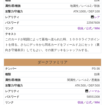
効果
地属性／レベル2／獣族
ATK:1000／DEF:100
photo
レア
22567609
収録
／
公式
／
Wiki
このカードが戦闘によって墓地へ送られた時、１０００ライフポイン
トを得る。さらにデッキから同名カードをフィールド上にセット（裏
向き守備表示）してもよい。その後デッキをシャッフルする。
ダークファミリア
PS-36
効果
闇属性／レベル2／悪魔族
ATK:500／DEF:500
photo
ノーマル
58551308
収録
／
公式
／
Wiki