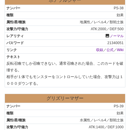
ボアソルジャー
PS-38
効果
地属性／レベル4／獣戦士族
ATK:2000／DEF:500
photo
ノーマル
21340051
収録
／
公式
／
Wiki
反転召喚でしか召喚できない。通常召喚された場合、このカードを破
壊する。

相手が１体でもモンスターをコントロールしていた場合、攻撃力は１
０００ダウンする。
グリズリーマザー
PS-39
効果
水属性／レベル4／獣戦士族
ATK:1400／DEF:1000