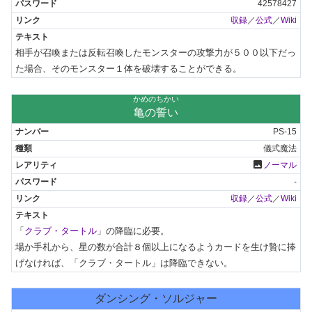
42578427
収録
／
公式
／
Wiki
相手が召喚または反転召喚したモンスターの攻撃力が５００以下だっ
た場合、そのモンスター１体を破壊することができる。
かめのちかい
亀の誓い
PS-15
儀式魔法
photo
ノーマル
-
収録
／
公式
／
Wiki
「
クラブ・タートル
」の降臨に必要。

場か手札から、星の数が合計８個以上になるようカードを生け贄に捧
げなければ、「クラブ・タートル」は降臨できない。
ダンシング・ソルジャー