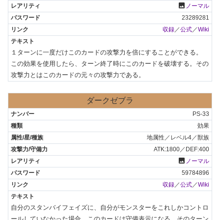
photo
ノーマル
23289281
収録
／
公式
／
Wiki
１ターンに一度だけこのカードの攻撃力を倍にすることができる。

この効果を使用したら、ターン終了時にこのカードを破壊する。その
攻撃力とはこのカードの元々の攻撃力である。
ダークゼブラ
PS-33
効果
地属性／レベル4／獣族
ATK:1800／DEF:400
photo
ノーマル
59784896
収録
／
公式
／
Wiki
自分のスタンバイフェイズに、自分がモンスターをこれしかコントロ
ールしていなかった場合、このカードは守備表示になる。そのターン