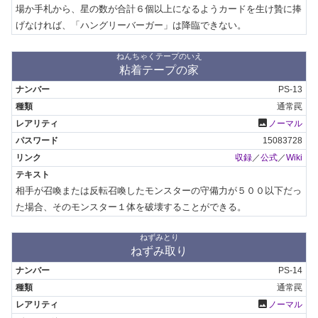
場か手札から、星の数が合計６個以上になるようカードを生け贄に捧
げなければ、「ハングリーバーガー」は降臨できない。
ねんちゃくテープのいえ
粘着テープの家
PS-13
通常罠
photo
ノーマル
15083728
収録
／
公式
／
Wiki
相手が召喚または反転召喚したモンスターの守備力が５００以下だっ
た場合、そのモンスター１体を破壊することができる。
ねずみとり
ねずみ取り
PS-14
通常罠
photo
ノーマル