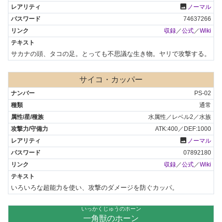
photo
ノーマル
74637266
収録
／
公式
／
Wiki
サカナの頭、タコの足。とっても不思議な生き物。ヤリで攻撃する。
サイコ・カッパー
PS-02
通常
水属性／レベル2／水族
ATK:400／DEF:1000
photo
ノーマル
07892180
収録
／
公式
／
Wiki
いろいろな超能力を使い、攻撃のダメージを防ぐカッパ。
いっかくじゅうのホーン
一角獣のホーン