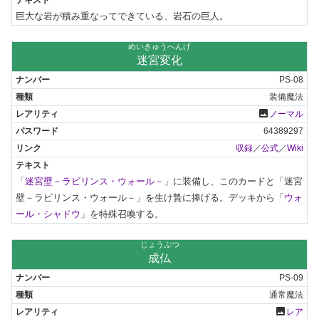
巨大な岩が積み重なってできている、岩石の巨人。
めいきゅうへんげ
迷宮変化
PS-08
装備魔法
photo
ノーマル
64389297
収録
／
公式
／
Wiki
「
迷宮壁－ラビリンス・ウォール－
」に装備し、このカードと「迷宮
壁－ラビリンス・ウォール－」を生け贄に捧げる。デッキから「
ウォ
ール・シャドウ
」を特殊召喚する。
じょうぶつ
成仏
PS-09
通常魔法
photo
レア