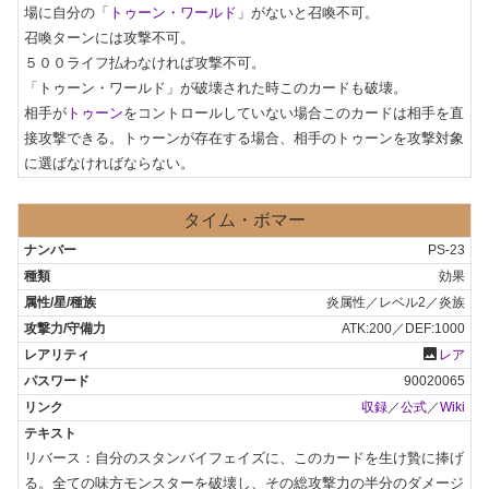
場に自分の「
トゥーン・ワールド
」がないと召喚不可。

召喚ターンには攻撃不可。

５００ライフ払わなければ攻撃不可。

「トゥーン・ワールド」が破壊された時このカードも破壊。

相手が
トゥーン
をコントロールしていない場合このカードは相手を直
接攻撃できる。トゥーンが存在する場合、相手のトゥーンを攻撃対象
に選ばなければならない。
タイム・ボマー
PS-23
効果
炎属性／レベル2／炎族
ATK:200／DEF:1000
photo
レア
90020065
収録
／
公式
／
Wiki
リバース：自分のスタンバイフェイズに、このカードを生け贄に捧げ
る。全ての味方モンスターを破壊し、その総攻撃力の半分のダメージ