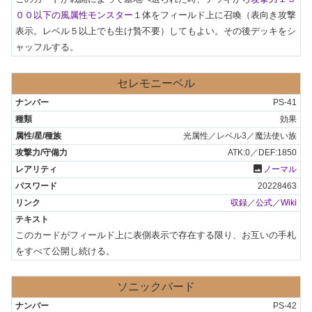
００以下の風属性モンスター
１体をフィールド上に召喚（表向き攻撃
表示。レベル５以上でも生け贄不要）してもよい。その後デッキをシ
ャッフルする。
セレモニーベル
PS-41
効果
光属性／レベル3／魔法使い族
ATK:0／DEF:1850
photo
ノーマル
20228463
収録
／
公式
／
Wiki
このカードがフィールド上に表側表示で存在する限り、お互いの手札
をすべて公開し続ける。
ソニックバード
PS-42