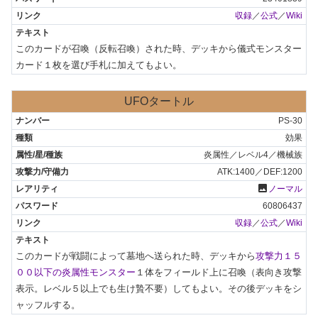
収録
／
公式
／
Wiki
このカードが召喚（反転召喚）された時、デッキから儀式モンスター
カード１枚を選び手札に加えてもよい。
UFOタートル
PS-30
効果
炎属性／レベル4／機械族
ATK:1400／DEF:1200
photo
ノーマル
60806437
収録
／
公式
／
Wiki
このカードが戦闘によって墓地へ送られた時、デッキから
攻撃力１５
００以下の炎属性モンスター
１体をフィールド上に召喚（表向き攻撃
表示。レベル５以上でも生け贄不要）してもよい。その後デッキをシ
ャッフルする。