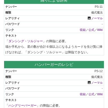
踊りによる誘発
PS-11
儀式魔法
photo
ノーマル
-
収録
／
公式
／
Wiki
「
ダンシング・ソルジャー
」の降臨に必要。

場か手札から、星の数が合計６個以上になるようカードを生け贄に捧
げなければ、「ダンシング・ソルジャー」は降臨できない。
ハンバーガーのレシピ
PS-12
儀式魔法
photo
ノーマル
-
収録
／
公式
／
Wiki
「
ハングリーバーガー
」の降臨に必要。
