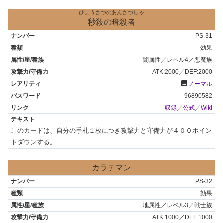
びょうさつのあんさつしゃ
秒殺の暗殺者
PS-31
効果
闇属性／レベル4／悪魔族
ATK:2000／DEF:2000
photo
ノーマル
96890582
収録
／
公式
／
Wiki
このカードは、自分の手札１枚につき攻撃力と守備力が４００ポイン
トダウンする。
カラテマン
PS-32
効果
地属性／レベル3／戦士族
ATK:1000／DEF:1000