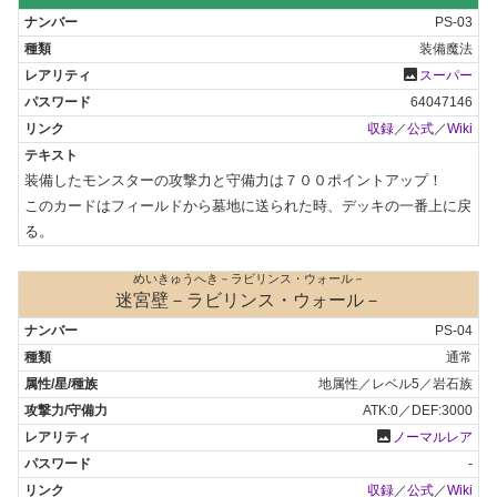
PS-03
装備魔法
photo
スーパー
64047146
収録
／
公式
／
Wiki
装備したモンスターの攻撃力と守備力は７００ポイントアップ！

このカードはフィールドから墓地に送られた時、デッキの一番上に戻
る。
めいきゅうへき－ラビリンス・ウォール－
迷宮壁－ラビリンス・ウォール－
PS-04
通常
地属性／レベル5／岩石族
ATK:0／DEF:3000
photo
ノーマルレア
-
収録
／
公式
／
Wiki