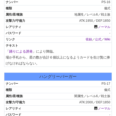
PS-16
儀式
地属性／レベル6／戦士族
ATK:1950／DEF:1850
photo
ノーマル
-
収録
／
公式
／
Wiki
「
踊りによる誘発
」により降臨。

場か手札から、星の数が合計６個以上になるようカードを生け贄に捧
げなければならない。
ハングリーバーガー
PS-17
儀式
闇属性／レベル6／戦士族
ATK:2000／DEF:1850
photo
ノーマル
-