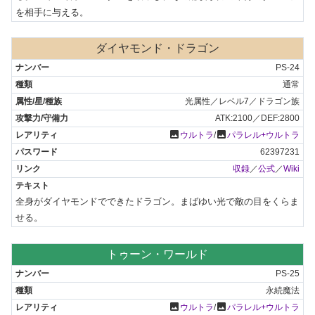
を相手に与える。
ダイヤモンド・ドラゴン
PS-24
通常
光属性／レベル7／ドラゴン族
ATK:2100／DEF:2800
photo
photo
ウルトラ
/
パラレル+ウルトラ
62397231
収録
／
公式
／
Wiki
全身がダイヤモンドでできたドラゴン。まばゆい光で敵の目をくらま
せる。
トゥーン・ワールド
PS-25
永続魔法
photo
photo
ウルトラ
/
パラレル+ウルトラ