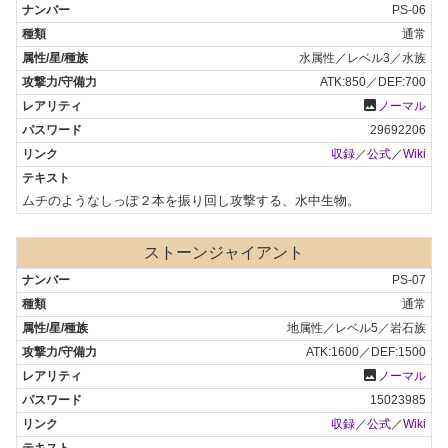
PS-06
通常
水属性／レベル3／水族
ATK:850／DEF:700
photo
ノーマル
29692206
収録
／
公式
／
Wiki
ムチのようなしっぽ２本を振り回し攻撃する、水中生物。
ストーンジャイアント
PS-07
通常
地属性／レベル5／岩石族
ATK:1600／DEF:1500
photo
ノーマル
15023985
収録
／
公式
／
Wiki