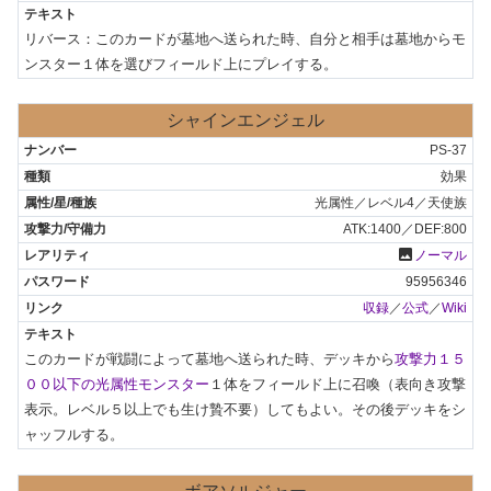
リバース：このカードが墓地へ送られた時、自分と相手は墓地からモ
ンスター１体を選びフィールド上にプレイする。
シャインエンジェル
PS-37
効果
光属性／レベル4／天使族
ATK:1400／DEF:800
photo
ノーマル
95956346
収録
／
公式
／
Wiki
このカードが戦闘によって墓地へ送られた時、デッキから
攻撃力１５
００以下の光属性モンスター
１体をフィールド上に召喚（表向き攻撃
表示。レベル５以上でも生け贄不要）してもよい。その後デッキをシ
ャッフルする。