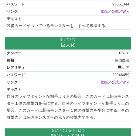
95051344
収録
／
公式
／
Wiki
装備カードがついているモンスターを、すべて破壊する。
きょだいか
巨大化
PS-10
装備魔法
photo
レア
22046459
収録
／
公式
／
Wiki
自分のライフポイントが相手より下の場合、このカードは装備モンス
ター１体の攻撃力を倍にする。自分のライフポイントが相手より上の
場合、このカードは装備モンスター１体の攻撃力を半分にする。その
攻撃力とは装備モンスターの元々の攻撃力である。
おどりによるゆうはつ