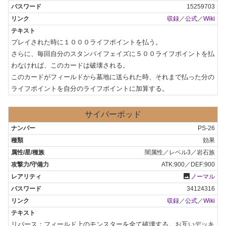
15259703
収録
／
公式
／
Wiki
プレイされた時に１０００ライフポイントを払う。

さらに、毎回自分のスタンバイフェイズに５００ライフポイントを払
わなければ、このカードは破壊される。

このカードがフィールドから墓地に送られた時、それまで払った分の
ライフポイントを自分のライフポイントに加算する。
サイバーポッド
PS-26
効果
闇属性／レベル3／岩石族
ATK:900／DEF:900
photo
ノーマル
34124316
収録
／
公式
／
Wiki
リバース：フィールド上のモンスターを全て破壊する。お互いデッキ