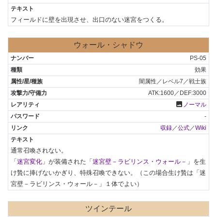
フィールドに壁を出現させ、出口のない迷宮をつくる。
ウォール・シャドウ
PS-05
効果
闇属性／レベル7／戦士族
ATK:1600／DEF:3000
photo
ノーマル
-
収録
／
公式
／
Wiki
通常召喚されない。

「
迷宮変化
」が装備された「
迷宮壁－ラビリンス・ウォール－
」を生
け贄に捧げないかぎり、特殊召喚できない。（この場合生け贄は「迷
宮壁－ラビリンス・ウォール－」１体でよい）
ツインテール