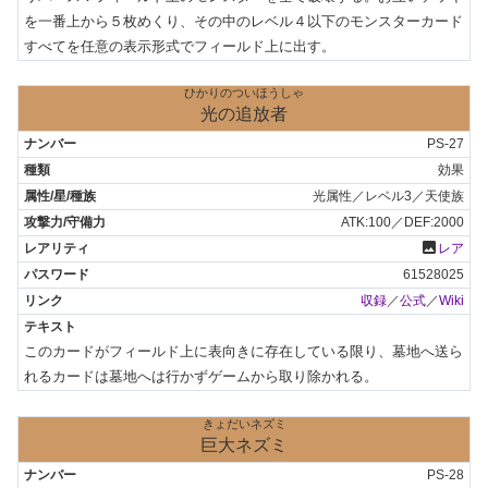
を一番上から５枚めくり、その中のレベル４以下のモンスターカード
すべてを任意の表示形式でフィールド上に出す。
ひかりのついほうしゃ
光の追放者
PS-27
効果
光属性／レベル3／天使族
ATK:100／DEF:2000
photo
レア
61528025
収録
／
公式
／
Wiki
このカードがフィールド上に表向きに存在している限り、墓地へ送ら
れるカードは墓地へは行かずゲームから取り除かれる。
きょだいネズミ
巨大ネズミ
PS-28