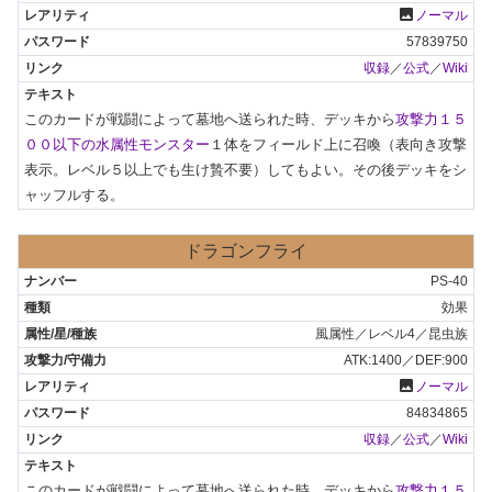
photo
ノーマル
57839750
収録
／
公式
／
Wiki
このカードが戦闘によって墓地へ送られた時、デッキから
攻撃力１５
００以下の水属性モンスター
１体をフィールド上に召喚（表向き攻撃
表示。レベル５以上でも生け贄不要）してもよい。その後デッキをシ
ャッフルする。
ドラゴンフライ
PS-40
効果
風属性／レベル4／昆虫族
ATK:1400／DEF:900
photo
ノーマル
84834865
収録
／
公式
／
Wiki
このカードが戦闘によって墓地へ送られた時、デッキから
攻撃力１５