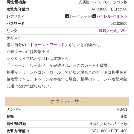
光属性／レベル8／ドラゴン族
ATK:3000／DEF:2500
photo
photo
シークレット
/
パラレル+ウルトラ
53183600
収録
／
公式
／
Wiki
場に自分の「
トゥーン・ワールド
」がないと召喚不可。

召喚ターンには攻撃不可。

５００ライフ払わなければ攻撃不可。

「トゥーン・ワールド」が破壊された時このカードも破壊。

相手が
トゥーン
をコントロールしていない場合このカードは相手を直
接攻撃できる。トゥーンが存在する場合、相手のトゥーンを攻撃対象
に選ばなければならない。
オクトバーサー
PS-01
通常
水属性／レベル5／水族
ATK:1600／DEF:1400