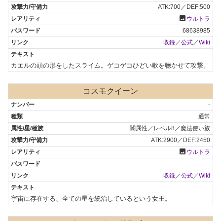
ATK:700／DEF:500
photo
ウルトラ
68638985
収録
／
公式
／
Wiki
カエルの頭の形をしたスライム。ゲコゲコひどい歌を聴かせて攻撃。
コスモクイーン
-
通常
闇属性／レベル8／魔法使い族
ATK:2900／DEF:2450
photo
ウルトラ
-
収録
／
公式
／
Wiki
宇宙に存在する、全ての星を統治しているという女王。