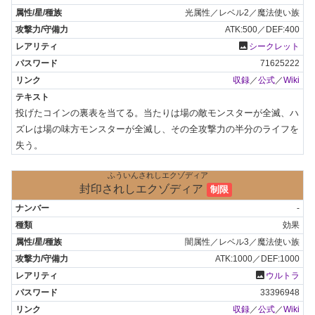
光属性／レベル2／魔法使い族
ATK:500／DEF:400
photo
シークレット
71625222
収録
／
公式
／
Wiki
投げたコインの裏表を当てる。当たりは場の敵モンスターが全滅、ハ
ズレは場の味方モンスターが全滅し、その全攻撃力の半分のライフを
失う。
ふういんされしエクゾディア
封印されしエクゾディア
制限
-
効果
闇属性／レベル3／魔法使い族
ATK:1000／DEF:1000
photo
ウルトラ
33396948
収録
／
公式
／
Wiki