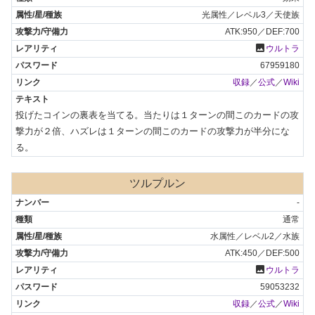
光属性／レベル3／天使族
ATK:950／DEF:700
photo
ウルトラ
67959180
収録
／
公式
／
Wiki
投げたコインの裏表を当てる。当たりは１ターンの間このカードの攻
撃力が２倍、ハズレは１ターンの間このカードの攻撃力が半分にな
る。
ツルプルン
-
通常
水属性／レベル2／水族
ATK:450／DEF:500
photo
ウルトラ
59053232
収録
／
公式
／
Wiki