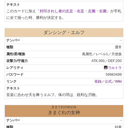
このカードに加え「
封印されし者の左足
・
右足
・
左腕
・
右腕
」が手札
に全て揃った時、勝利が決定する。
ダンシング・エルフ
-
通常
風属性／レベル1／天使族
ATK:300／DEF:200
photo
ウルトラ
59983499
収録
／
公式
／
Wiki
音楽に合わせ天を舞うエルフ。体の羽は、鋭利な刃物。
きまぐれのめがみ
きまぐれの女神
-
効果