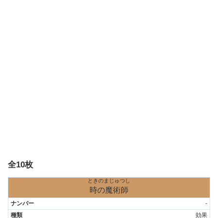
全10枚
ときのまじゅつし
時の魔術師
-
効果