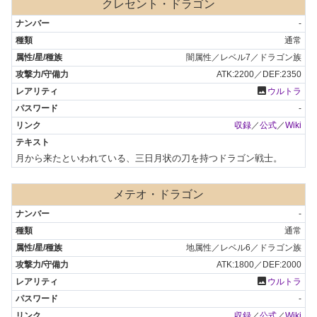
クレセント・ドラゴン
-
通常
闇属性／レベル7／ドラゴン族
ATK:2200／DEF:2350
photo
ウルトラ
-
収録
／
公式
／
Wiki
月から来たといわれている、三日月状の刀を持つドラゴン戦士。
メテオ・ドラゴン
-
通常
地属性／レベル6／ドラゴン族
ATK:1800／DEF:2000
photo
ウルトラ
-
収録
／
公式
／
Wiki