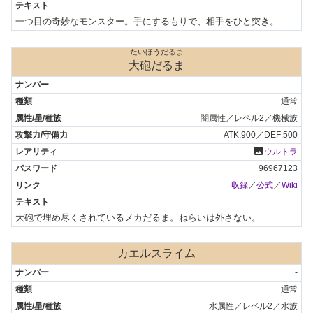
一つ目の奇妙なモンスター。手にするもりで、相手をひと突き。
たいほうだるま
大砲だるま
-
通常
闇属性／レベル2／機械族
ATK:900／DEF:500
photo
ウルトラ
96967123
収録
／
公式
／
Wiki
大砲で埋め尽くされているメカだるま。ねらいは外さない。
カエルスライム
-
通常
水属性／レベル2／水族