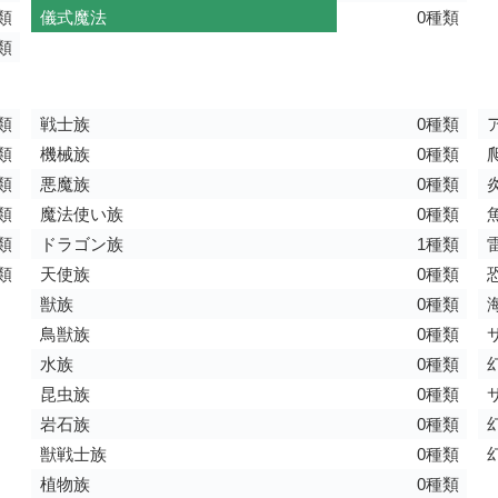
類
儀式魔法
0種類
類
類
戦士族
0種類
類
機械族
0種類
類
悪魔族
0種類
類
魔法使い族
0種類
類
ドラゴン族
1種類
類
天使族
0種類
獣族
0種類
鳥獣族
0種類
水族
0種類
昆虫族
0種類
岩石族
0種類
獣戦士族
0種類
植物族
0種類