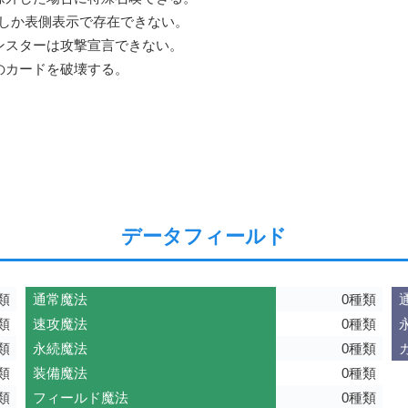
しか表側表示で存在できない。

スターは攻撃宣言できない。

のカードを破壊する。
データフィールド
類
通常魔法
0種類
類
速攻魔法
0種類
類
永続魔法
0種類
類
装備魔法
0種類
類
フィールド魔法
0種類