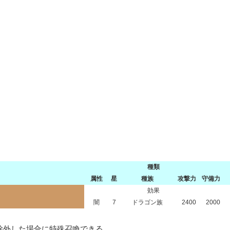
種類
属性
星
種族
攻撃力
守備力
効果
闇
7
ドラゴン族
2400
2000