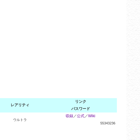
リンク
レアリティ
パスワード
収録
／
公式
／
Wiki
ウルトラ
55343236