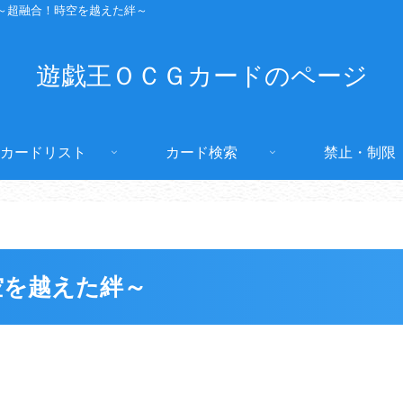
 ～超融合！時空を越えた絆～
遊戯王ＯＣＧカードのページ
カードリスト
カード検索
禁止・制限
空を越えた絆～