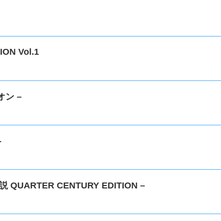
ON Vol.1
オン –
-
QUARTER CENTURY EDITION –