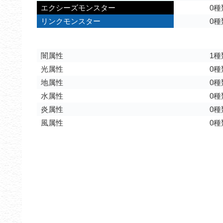
エクシーズモンスター
0種
リンクモンスター
0種
闇属性
1種
光属性
0種
地属性
0種
水属性
0種
炎属性
0種
風属性
0種