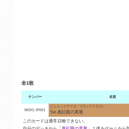
全1枚
ナンバー
名前
シン レッドアイズ・ブラックドラゴン
MOV2-JP001
Sin 真紅眼の黒竜
このカードは通常召喚できない。

自分のデッキから「
真紅眼の黒竜