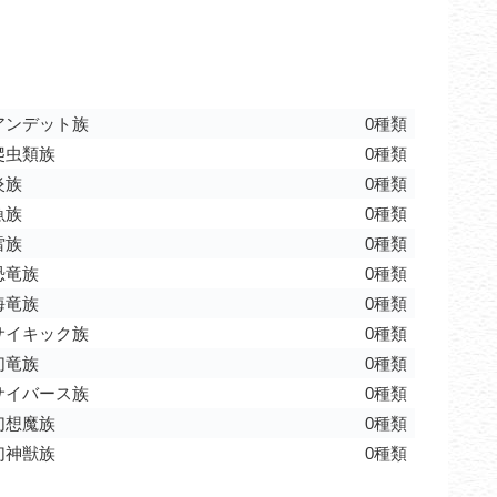
アンデット族
0種類
爬虫類族
0種類
炎族
0種類
魚族
0種類
雷族
0種類
恐竜族
0種類
海竜族
0種類
サイキック族
0種類
幻竜族
0種類
サイバース族
0種類
幻想魔族
0種類
幻神獣族
0種類