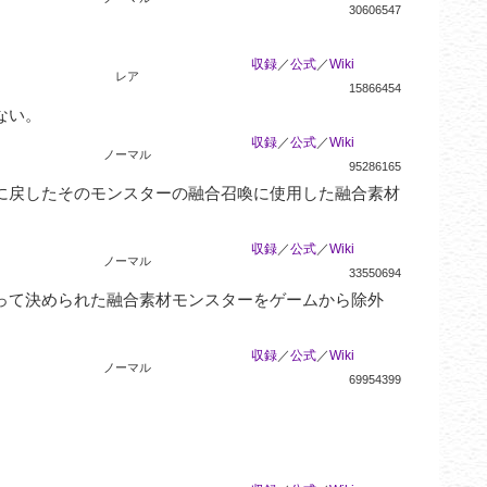
30606547
収録
／
公式
／
Wiki
レア
15866454
ない。
収録
／
公式
／
Wiki
ノーマル
95286165
に戻したそのモンスターの融合召喚に使用した融合素材
収録
／
公式
／
Wiki
ノーマル
33550694
って決められた融合素材モンスターをゲームから除外
収録
／
公式
／
Wiki
ノーマル
69954399