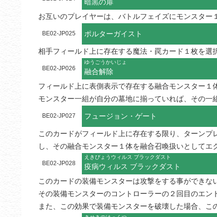
暗黒の扉
お互いのプレイヤーは、バトルフェイズにモンスター
ポルターガイスト
BE02-JP025
相手フィールド上に存在する魔法・罠カード１枚を選
ゆうごうかいじょ
BE02-JP026
融合解除
フィールド上に表側表示で存在する融合モンスター１
モンスター一組が自分の墓地に揃っていれば、その一
フュージョン・ゲート
BE02-JP027
このカードがフィールド上に存在する限り、ターンプ
し、その融合モンスター１体を融合召喚扱いとしてエ
えきびょうウィルス ブラックダスト
BE02-JP028
疫病ウィルス ブラックダスト
このカードの装備モンスターは攻撃をする事ができない
その装備モンスターのコントローラーの２回目のエンド
また、この効果で装備モンスターを破壊した場合、こ
きせきのはっくつ