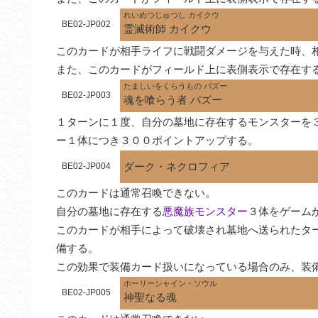
れいめつじゅつし カイクウ
BE02-JP002
霊滅術師 カイクウ
このカードが相手ライフに戦闘ダメージを与えた時、
また、このカードがフィールド上に表側表示で存在す
たましいをくらうもの バズー
BE02-JP003
魂を喰らう者 バズー
１ターンに１度、自分の墓地に存在するモンスターを
ー１体につき３００ポイントアップする。
ダーク・ネクロフィア
BE02-JP004
このカードは通常召喚できない。

自分の墓地に存在する
悪魔族モンスター
３体をゲーム
このカードが相手によって破壊され墓地へ送られたタ
備する。

この効果で装備カード扱いになっている場合のみ、装
ホーリーシャイン・ソウル
BE02-JP005
神聖なる魂