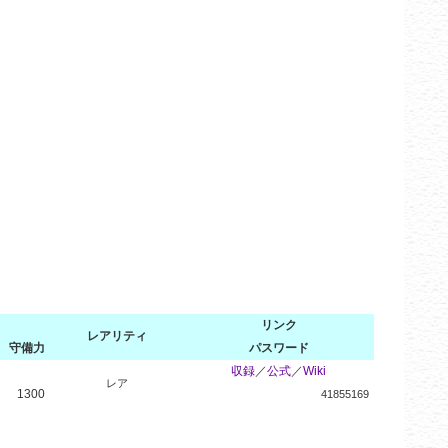
リンク
レアリティ
守備力
パスワード
収録
／
公式
／
Wiki
レア
1300
41855169