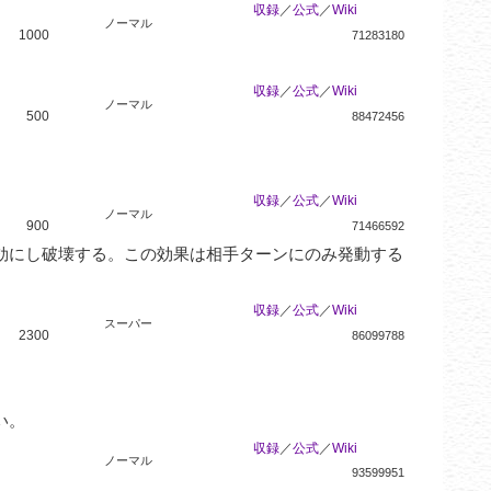
収録
／
公式
／
Wiki
ノーマル
1000
71283180
収録
／
公式
／
Wiki
ノーマル
500
88472456
収録
／
公式
／
Wiki
ノーマル
900
71466592
効にし破壊する。この効果は相手ターンにのみ発動する
収録
／
公式
／
Wiki
スーパー
2300
86099788
い。
収録
／
公式
／
Wiki
ノーマル
93599951