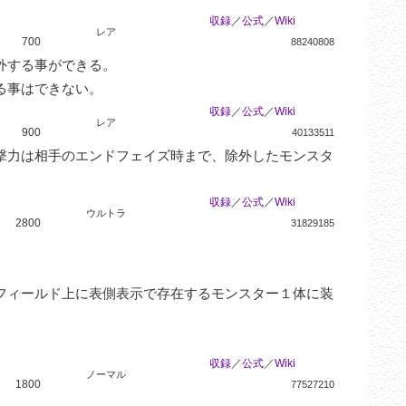
収録
／
公式
／
Wiki
レア
700
88240808
する事ができる。

る事はできない。
収録
／
公式
／
Wiki
レア
900
40133511
撃力は相手のエンドフェイズ時まで、除外したモンスタ
収録
／
公式
／
Wiki
ウルトラ
2800
31829185
フィールド上に表側表示で存在するモンスター１体に装
収録
／
公式
／
Wiki
ノーマル
1800
77527210