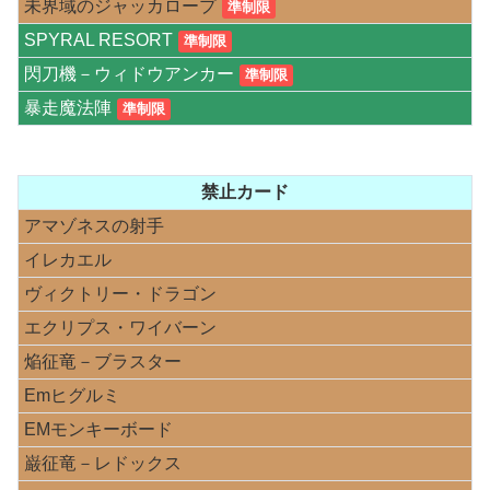
未界域のジャッカロープ
準制限
SPYRAL RESORT
準制限
閃刀機－ウィドウアンカー
準制限
暴走魔法陣
準制限
禁止カード
アマゾネスの射手
イレカエル
ヴィクトリー・ドラゴン
エクリプス・ワイバーン
焔征竜－ブラスター
Emヒグルミ
EMモンキーボード
巌征竜－レドックス