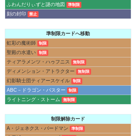
ふわんだりぃずと謎の地図
準制限
刻の封印
禁止
準制限カードへ移動
虹彩の魔術師
制限
聖殿の水遣い
制限
ティアラメンツ・ハゥフニス
無制限
ディメンション・アトラクター
無制限
幻影騎士団ティアースケイル
制限
ABC－ドラゴン・バスター
制限
ライトニング・ストーム
無制限
制限解除カード
A・ジェネクス・バードマン
準制限