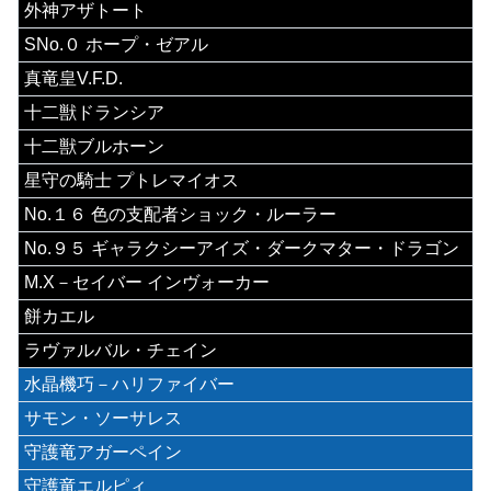
外神アザトート
SNo.０ ホープ・ゼアル
真竜皇V.F.D.
十二獣ドランシア
十二獣ブルホーン
星守の騎士 プトレマイオス
No.１６ 色の支配者ショック・ルーラー
No.９５ ギャラクシーアイズ・ダークマター・ドラゴン
M.X－セイバー インヴォーカー
餅カエル
ラヴァルバル・チェイン
水晶機巧－ハリファイバー
サモン・ソーサレス
守護竜アガーペイン
守護竜エルピィ