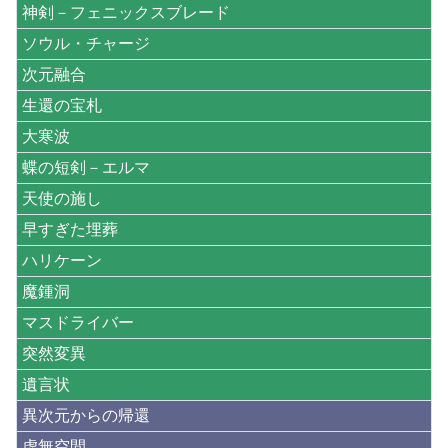
神剣－フェニックスブレード
ソウル・チャージ
次元融合
生還の宝札
大寒波
蝶の短剣－エルマ
天使の施し
早すぎた埋葬
ハリケーン
魔鍾洞
マスドライバー
突然変異
遺言状
異次元からの帰還
虚無空間