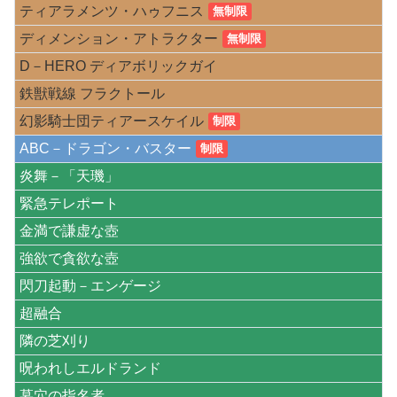
ティアラメンツ・ハゥフニス
無制限
ディメンション・アトラクター
無制限
D－HERO ディアボリックガイ
鉄獣戦線 フラクトール
幻影騎士団ティアースケイル
制限
ABC－ドラゴン・バスター
制限
炎舞－「天璣」
緊急テレポート
金満で謙虚な壺
強欲で貪欲な壺
閃刀起動－エンゲージ
超融合
隣の芝刈り
呪われしエルドランド
墓穴の指名者