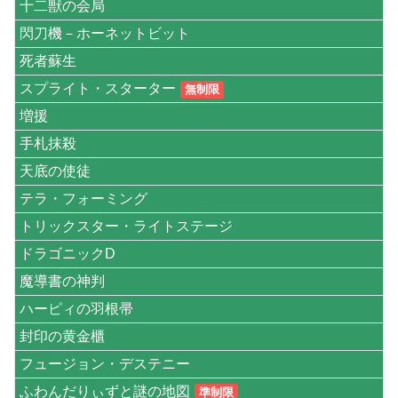
十二獣の会局
閃刀機－ホーネットビット
死者蘇生
スプライト・スターター
無制限
増援
手札抹殺
天底の使徒
テラ・フォーミング
トリックスター・ライトステージ
ドラゴニックD
魔導書の神判
ハーピィの羽根帚
封印の黄金櫃
フュージョン・デステニー
ふわんだりぃずと謎の地図
準制限