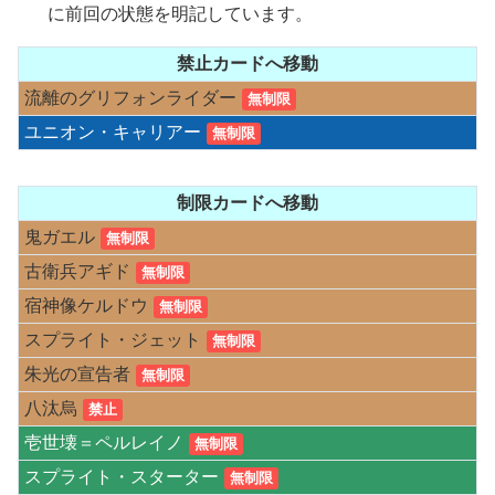
に前回の状態を明記しています。
禁止カードへ移動
流離のグリフォンライダー
無制限
ユニオン・キャリアー
無制限
制限カードへ移動
鬼ガエル
無制限
古衛兵アギド
無制限
宿神像ケルドウ
無制限
スプライト・ジェット
無制限
朱光の宣告者
無制限
八汰烏
禁止
壱世壊＝ペルレイノ
無制限
スプライト・スターター
無制限