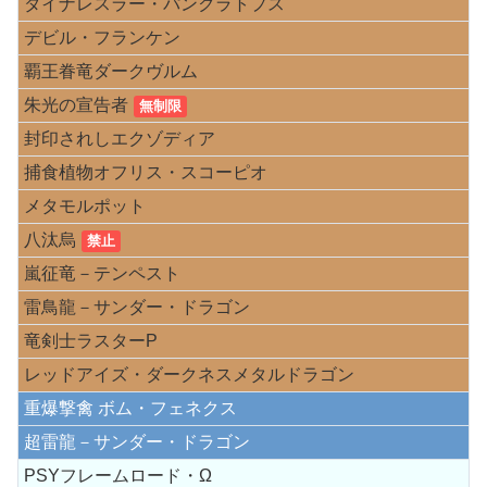
ダイナレスラー・パンクラトプス
デビル・フランケン
覇王眷竜ダークヴルム
朱光の宣告者
無制限
封印されしエクゾディア
捕食植物オフリス・スコーピオ
メタモルポット
八汰烏
禁止
嵐征竜－テンペスト
雷鳥龍－サンダー・ドラゴン
竜剣士ラスターP
レッドアイズ・ダークネスメタルドラゴン
重爆撃禽 ボム・フェネクス
超雷龍－サンダー・ドラゴン
PSYフレームロード・Ω