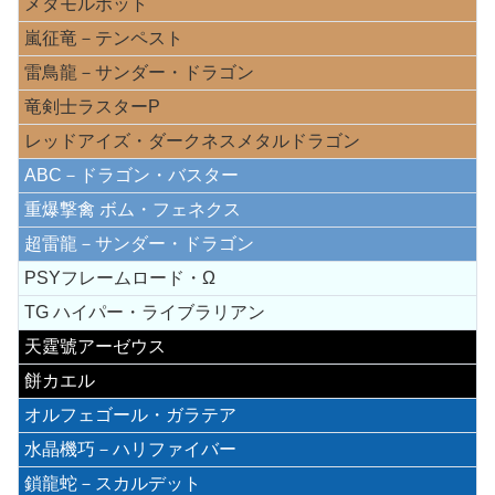
メタモルポット
嵐征竜－テンペスト
雷鳥龍－サンダー・ドラゴン
竜剣士ラスターP
レッドアイズ・ダークネスメタルドラゴン
ABC－ドラゴン・バスター
重爆撃禽 ボム・フェネクス
超雷龍－サンダー・ドラゴン
PSYフレームロード・Ω
TG ハイパー・ライブラリアン
天霆號アーゼウス
餅カエル
オルフェゴール・ガラテア
水晶機巧－ハリファイバー
鎖龍蛇－スカルデット