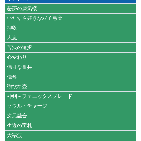
悪夢の蜃気楼
いたずら好きな双子悪魔
押収
大嵐
苦渋の選択
心変わり
強引な番兵
強奪
強欲な壺
神剣－フェニックスブレード
ソウル・チャージ
次元融合
生還の宝札
大寒波