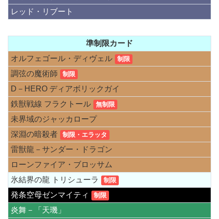
レッド・リブート
準制限カード
オルフェゴール・ディヴェル
制限
調弦の魔術師
制限
D－HERO ディアボリックガイ
鉄獣戦線 フラクトール
無制限
未界域のジャッカロープ
深淵の暗殺者
制限・エラッタ
雷獣龍－サンダー・ドラゴン
ローンファイア・ブロッサム
氷結界の龍 トリシューラ
制限
発条空母ゼンマイティ
制限
炎舞－「天璣」