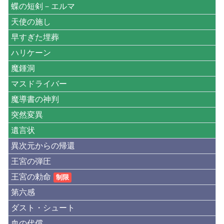
蝶の短剣－エルマ
天使の施し
早すぎた埋葬
ハリケーン
魔鍾洞
マスドライバー
魔導書の神判
突然変異
遺言状
異次元からの帰還
王宮の弾圧
王宮の勅命
制限
第六感
ダスト・シュート
血の代償