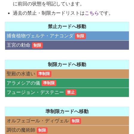
に前回の状態を明記しています。
過去の禁止・制限カードリストは
こちら
です。
禁止カードへ移動
捕食植物ヴェルテ・アナコンダ
制限
王宮の勅命
制限
制限カードへ移動
聖殿の水遣い
準制限
アラメシアの儀
準制限
フュージョン・デステニー
禁止
準制限カードへ移動
オルフェゴール・ディヴェル
制限
調弦の魔術師
制限