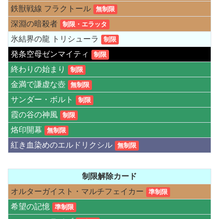
鉄獣戦線 フラクトール
無制限
深淵の暗殺者
制限・エラッタ
氷結界の龍 トリシューラ
制限
発条空母ゼンマイティ
制限
終わりの始まり
制限
金満で謙虚な壺
無制限
サンダー・ボルト
制限
霞の谷の神風
制限
烙印開幕
無制限
紅き血染めのエルドリクシル
無制限
制限解除カード
オルターガイスト・マルチフェイカー
準制限
希望の記憶
準制限