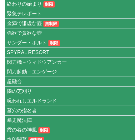
終わりの始まり
制限
緊急テレポート
金満で謙虚な壺
無制限
強欲で貪欲な壺
サンダー・ボルト
制限
SPYRAL RESORT
閃刀機－ウィドウアンカー
閃刀起動－エンゲージ
超融合
隣の芝刈り
呪われしエルドランド
墓穴の指名者
暴走魔法陣
霞の谷の神風
制限
烙印開幕
無制限