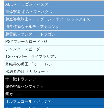
ABC－ドラゴン・バスター
重爆撃禽 ボム・フェネクス
超魔導竜騎士－ドラグーン・オブ・レッドアイズ
捕食植物ヴェルテ・アナコンダ
超雷龍－サンダー・ドラゴン
PSYフレームロード・Ω
ジャンク・スピーダー
TG ハイパー・ライブラリアン
氷結界の虎王 ドゥローレン
氷結界の龍 トリシューラ
十二獣ドランシア
発条空母ゼンマイティ
餅カエル
オルフェゴール・ガラテア