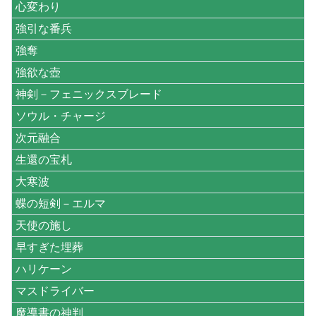
心変わり
強引な番兵
強奪
強欲な壺
神剣－フェニックスブレード
ソウル・チャージ
次元融合
生還の宝札
大寒波
蝶の短剣－エルマ
天使の施し
早すぎた埋葬
ハリケーン
マスドライバー
魔導書の神判