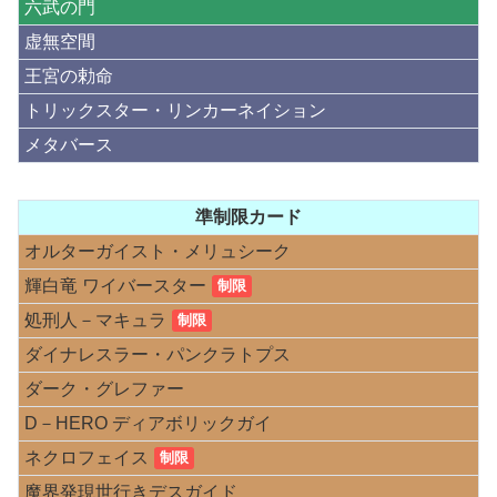
六武の門
虚無空間
王宮の勅命
トリックスター・リンカーネイション
メタバース
準制限カード
オルターガイスト・メリュシーク
輝白竜 ワイバースター
制限
処刑人－マキュラ
制限
ダイナレスラー・パンクラトプス
ダーク・グレファー
D－HERO ディアボリックガイ
ネクロフェイス
制限
魔界発現世行きデスガイド