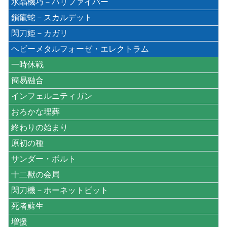
水晶機巧－ハリファイバー
鎖龍蛇－スカルデット
閃刀姫－カガリ
ヘビーメタルフォーゼ・エレクトラム
一時休戦
簡易融合
インフェルニティガン
おろかな埋葬
終わりの始まり
原初の種
サンダー・ボルト
十二獣の会局
閃刀機－ホーネットビット
死者蘇生
増援