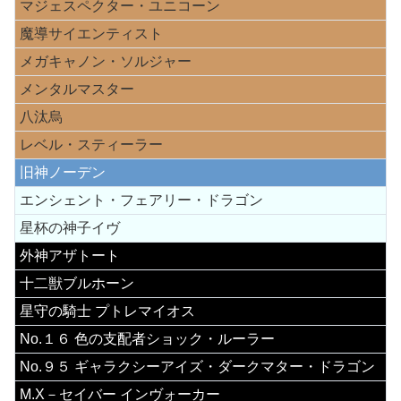
マジェスペクター・ユニコーン
魔導サイエンティスト
メガキャノン・ソルジャー
メンタルマスター
八汰烏
レベル・スティーラー
旧神ノーデン
エンシェント・フェアリー・ドラゴン
星杯の神子イヴ
外神アザトート
十二獣ブルホーン
星守の騎士 プトレマイオス
No.１６ 色の支配者ショック・ルーラー
No.９５ ギャラクシーアイズ・ダークマター・ドラゴン
M.X－セイバー インヴォーカー