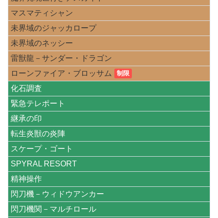
マスマティシャン
未界域のジャッカロープ
未界域のネッシー
雷獣龍－サンダー・ドラゴン
ローンファイア・ブロッサム
制限
化石調査
緊急テレポート
継承の印
転生炎獣の炎陣
スケープ・ゴート
SPYRAL RESORT
精神操作
閃刀機－ウィドウアンカー
閃刀機関－マルチロール