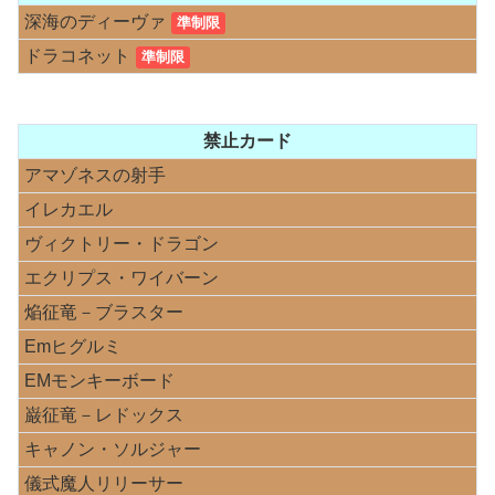
深海のディーヴァ
準制限
ドラコネット
準制限
禁止カード
アマゾネスの射手
イレカエル
ヴィクトリー・ドラゴン
エクリプス・ワイバーン
焔征竜－ブラスター
Emヒグルミ
EMモンキーボード
巌征竜－レドックス
キャノン・ソルジャー
儀式魔人リリーサー