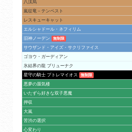
八汰烏
嵐征竜－テンペスト
レスキューキャット
エルシャドール・ネフィリム
旧神ノーデン
無制限
サウザンド・アイズ・サクリファイス
ゴヨウ・ガーディアン
氷結界の龍 ブリューナク
星守の騎士 プトレマイオス
無制限
悪夢の蜃気楼
いたずら好きな双子悪魔
押収
大嵐
苦渋の選択
心変わり