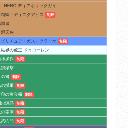
D－HERO ディアボリックガイ
水精鱗－ディニクアビス
制限
馬頭鬼
輪廻天狗
イビリチュア・ガストクラーケ
制限
氷結界の虎王 ドゥローレン
精神操作
制限
連鎖爆撃
月の書
制限
光の援軍
制限
封印の黄金櫃
制限
闇の誘惑
制限
竜の霊廟
制限
六武の門
制限