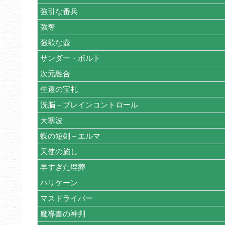
強引な番兵
強奪
強欲な壺
サンダー・ボルト
次元融合
生還の宝札
洗脳－ブレインコントロール
大寒波
蝶の短剣－エルマ
天使の施し
早すぎた埋葬
ハリケーン
マスドライバー
魔導書の神判