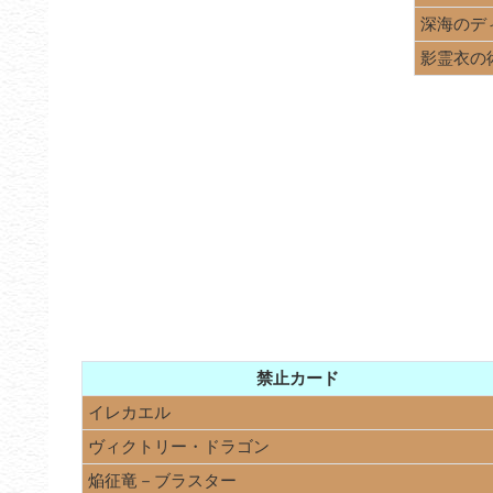
深海のデ
影霊衣の
禁止カード
イレカエル
ヴィクトリー・ドラゴン
焔征竜－ブラスター