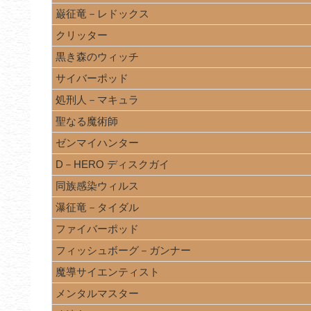
巌征竜－レドックス
クリッター
黒き森のウィッチ
サイバーポッド
処刑人－マキュラ
聖なる魔術師
ゼンマイハンター
D－HERO ディスクガイ
同族感染ウィルス
瀑征竜－タイダル
ファイバーポッド
フィッシュボーグ－ガンナー
魔導サイエンティスト
メンタルマスター