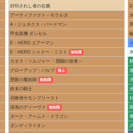
封印されし者の右腕
アーティファクト－モラルタ
A・ジェネクス・バードマン
甲虫装機 ダンセル
E・HERO エアーマン
E・HERO シャドー・ミスト
無制限
カオス・ソルジャー －開闢の使者－
グローアップ・バルブ
禁止
慧眼の魔術師
無制限
終末の騎士
召喚僧サモンプリースト
深海のディーヴァ
無制限
ダーク・アームド・ドラゴン
ダンディライオン