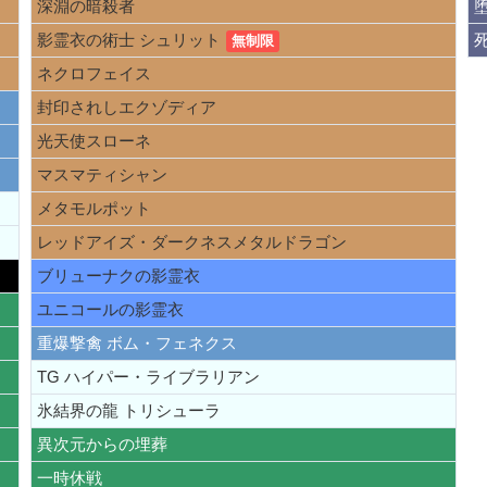
深淵の暗殺者
影霊衣の術士 シュリット
無制限
ネクロフェイス
封印されしエクゾディア
光天使スローネ
マスマティシャン
メタモルポット
レッドアイズ・ダークネスメタルドラゴン
ブリューナクの影霊衣
ユニコールの影霊衣
重爆撃禽 ボム・フェネクス
TG ハイパー・ライブラリアン
氷結界の龍 トリシューラ
異次元からの埋葬
一時休戦