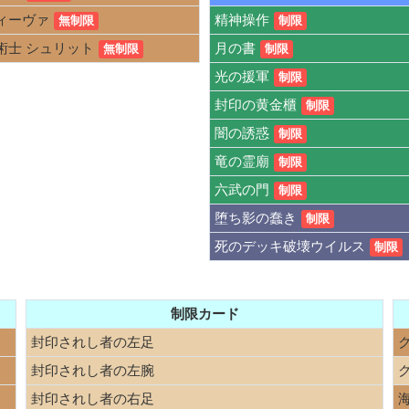
ィーヴァ
精神操作
無制限
制限
術士 シュリット
月の書
無制限
制限
光の援軍
制限
封印の黄金櫃
制限
闇の誘惑
制限
竜の霊廟
制限
六武の門
制限
堕ち影の蠢き
制限
死のデッキ破壊ウイルス
制限
制限カード
封印されし者の左足
封印されし者の左腕
封印されし者の右足