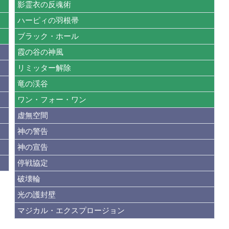
影霊衣の反魂術
ハーピィの羽根帚
ブラック・ホール
霞の谷の神風
リミッター解除
竜の渓谷
ワン・フォー・ワン
虚無空間
神の警告
神の宣告
停戦協定
破壊輪
光の護封壁
マジカル・エクスプロージョン