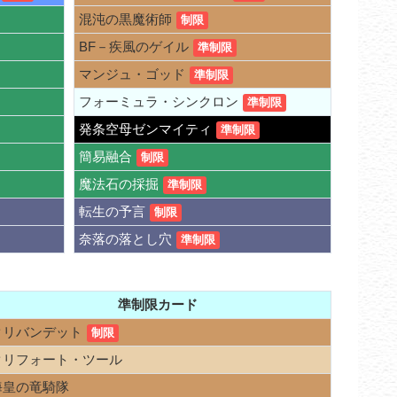
混沌の黒魔術師
制限
BF－疾風のゲイル
準制限
マンジュ・ゴッド
準制限
フォーミュラ・シンクロン
準制限
発条空母ゼンマイティ
準制限
簡易融合
制限
魔法石の採掘
準制限
転生の予言
制限
奈落の落とし穴
準制限
準制限カード
クリバンデット
制限
クリフォート・ツール
海皇の竜騎隊