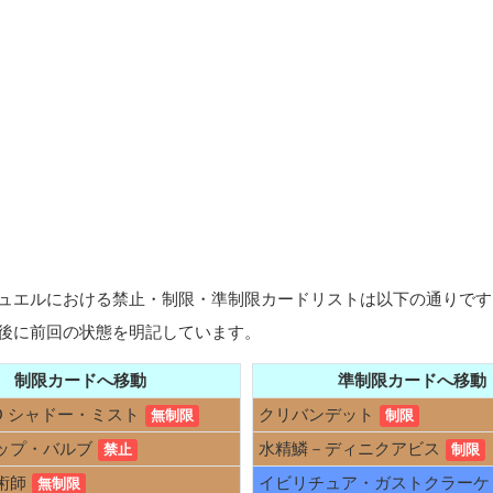
ョップデュエルにおける禁止・制限・準制限カードリストは以下の通りで
後に前回の状態を明記しています。
制限カードへ移動
準制限カードへ移動
O シャドー・ミスト
クリバンデット
無制限
制限
ップ・バルブ
水精鱗－ディニクアビス
禁止
制限
術師
イビリチュア・ガストクラーケ
無制限