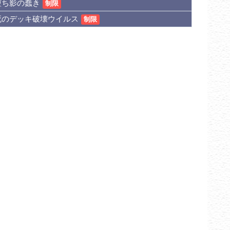
堕ち影の蠢き
制限
死のデッキ破壊ウイルス
制限