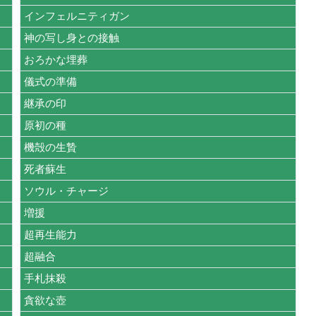
インフェルニティガン
神の写し身との接触
おろかな埋葬
儀式の準備
継承の印
原初の種
機殻の生贄
死者蘇生
ソウル・チャージ
増援
超再生能力
超融合
手札抹殺
貪欲な壺