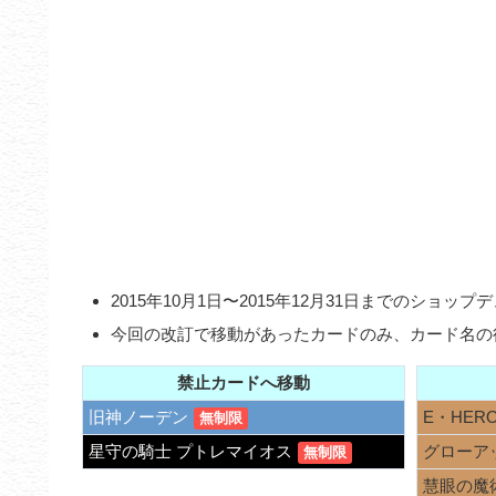
2015年10月1日〜2015年12月31日までのシ
今回の改訂で移動があったカードのみ、カード名の
禁止カードへ移動
旧神ノーデン
E・HER
無制限
星守の騎士 プトレマイオス
グローア
無制限
慧眼の魔