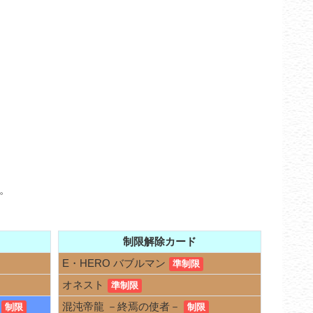
す。
制限解除カード
E・HERO バブルマン
準制限
オネスト
準制限
混沌帝龍 －終焉の使者－
制限
制限