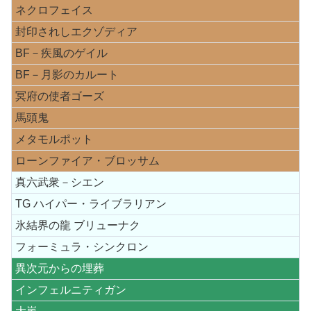
ネクロフェイス
封印されしエクゾディア
BF－疾風のゲイル
BF－月影のカルート
冥府の使者ゴーズ
馬頭鬼
メタモルポット
ローンファイア・ブロッサム
真六武衆－シエン
TG ハイパー・ライブラリアン
氷結界の龍 ブリューナク
フォーミュラ・シンクロン
異次元からの埋葬
インフェルニティガン