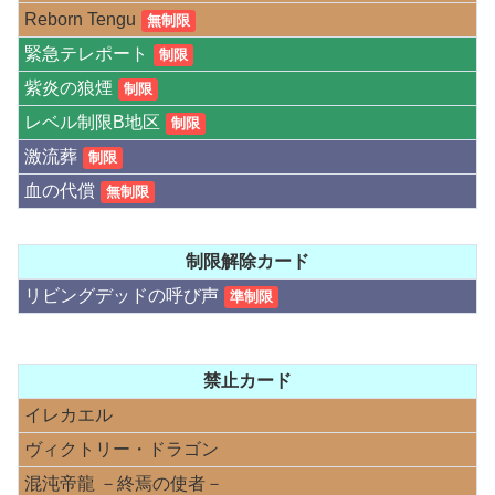
Reborn Tengu
無制限
緊急テレポート
制限
紫炎の狼煙
制限
レベル制限B地区
制限
激流葬
制限
血の代償
無制限
制限解除カード
リビングデッドの呼び声
準制限
禁止カード
イレカエル
ヴィクトリー・ドラゴン
混沌帝龍 －終焉の使者－