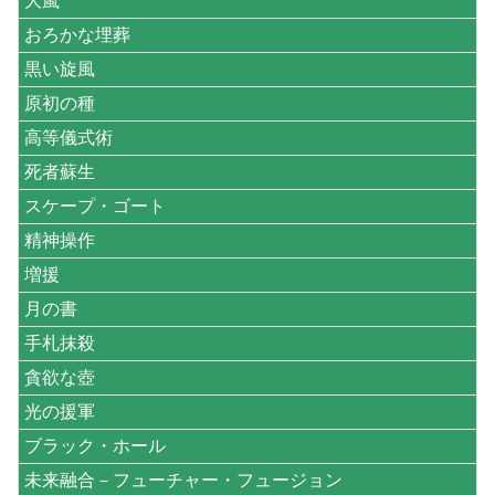
大嵐
おろかな埋葬
黒い旋風
原初の種
高等儀式術
死者蘇生
スケープ・ゴート
精神操作
増援
月の書
手札抹殺
貪欲な壺
光の援軍
ブラック・ホール
未来融合－フューチャー・フュージョン