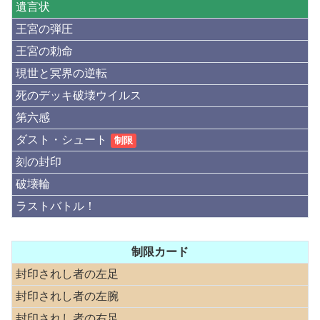
遺言状
王宮の弾圧
王宮の勅命
現世と冥界の逆転
死のデッキ破壊ウイルス
第六感
ダスト・シュート
制限
刻の封印
破壊輪
ラストバトル！
制限カード
封印されし者の左足
封印されし者の左腕
封印されし者の右足