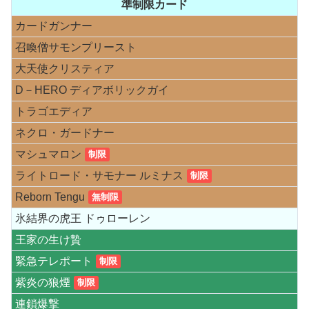
準制限カード
カードガンナー
召喚僧サモンプリースト
大天使クリスティア
D－HERO ディアボリックガイ
トラゴエディア
ネクロ・ガードナー
マシュマロン
制限
ライトロード・サモナー ルミナス
制限
Reborn Tengu
無制限
氷結界の虎王 ドゥローレン
王家の生け贄
緊急テレポート
制限
紫炎の狼煙
制限
連鎖爆撃