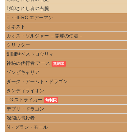
封印されし者の右腕
E・HERO エアーマン
オネスト
カオス・ソルジャー －開闢の使者－
クリッター
剣闘獣ベストロウリィ
神秘の代行者 アース
無制限
ゾンビキャリア
ダーク・アームド・ドラゴン
ダンディライオン
TG ストライカー
無制限
デブリ・ドラゴン
深淵の暗殺者
N・グラン・モール