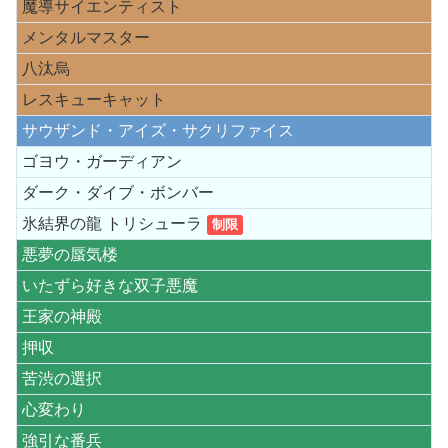
魔導サイエンティスト
メンタルマスター
八汰烏
レスキューキャット
サウザンド・アイズ・サクリファイス
ゴヨウ・ガーディアン
ダーク・ダイブ・ボンバー
氷結界の龍 トリシューラ
制限
悪夢の蜃気楼
いたずら好きな双子悪魔
王家の神殿
押収
苦渋の選択
心変わり
強引な番兵