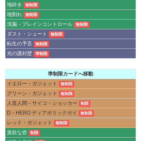
地砕き
無制限
地割れ
無制限
洗脳－ブレインコントロール
無制限
ダスト・シュート
無制限
転生の予言
無制限
光の護封壁
準制限
準制限カードへ移動
イエロー・ガジェット
無制限
グリーン・ガジェット
無制限
人造人間－サイコ・ショッカー
制限
D－HERO ディアボリックガイ
無制限
レッド・ガジェット
無制限
貪欲な壺
制限