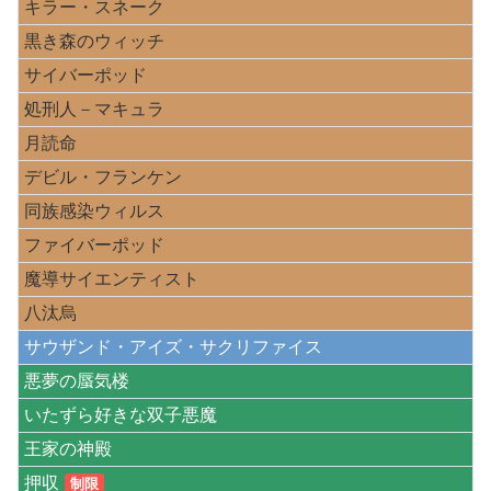
キラー・スネーク
黒き森のウィッチ
サイバーポッド
処刑人－マキュラ
月読命
デビル・フランケン
同族感染ウィルス
ファイバーポッド
魔導サイエンティスト
八汰烏
サウザンド・アイズ・サクリファイス
悪夢の蜃気楼
いたずら好きな双子悪魔
王家の神殿
押収
制限