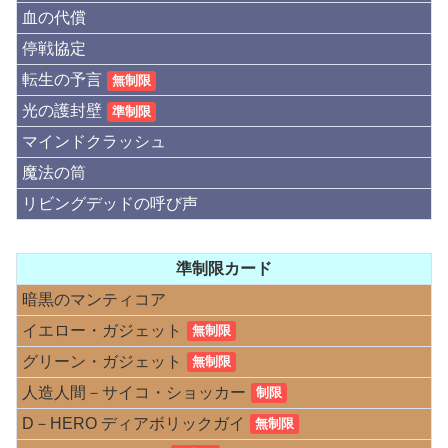
血の代償
停戦協定
転生の予言
無制限
光の護封壁
準制限
マインドクラッシュ
魔法の筒
リビングデッドの呼び声
準制限カード
暗黒のマンティコア
イエロー・ガジェット
無制限
グリーン・ガジェット
無制限
人造人間－サイコ・ショッカー
制限
D－HERO ディアボリックガイ
無制限