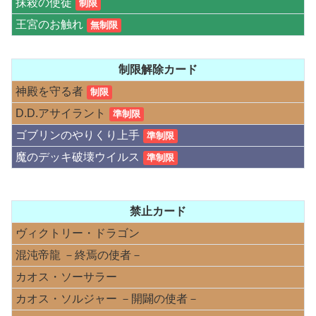
抹殺の使徒
制限
王宮のお触れ
無制限
制限解除カード
神殿を守る者
制限
D.D.アサイラント
準制限
ゴブリンのやりくり上手
準制限
魔のデッキ破壊ウイルス
準制限
禁止カード
ヴィクトリー・ドラゴン
混沌帝龍 －終焉の使者－
カオス・ソーサラー
カオス・ソルジャー －開闢の使者－