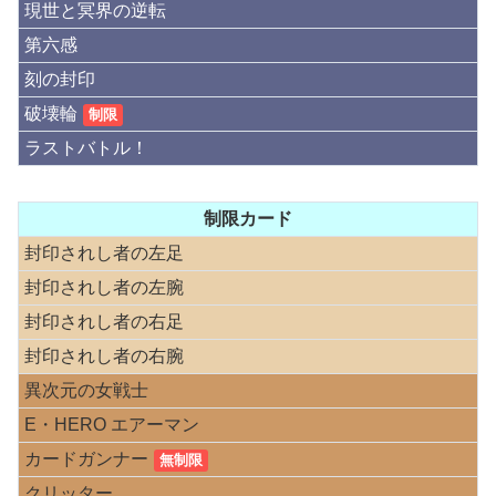
現世と冥界の逆転
第六感
刻の封印
破壊輪
制限
ラストバトル！
制限カード
封印されし者の左足
封印されし者の左腕
封印されし者の右足
封印されし者の右腕
異次元の女戦士
E・HERO エアーマン
カードガンナー
無制限
クリッター