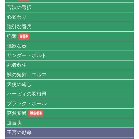
苦渋の選択
心変わり
強引な番兵
強奪
制限
強欲な壺
サンダー・ボルト
死者蘇生
蝶の短剣－エルマ
天使の施し
ハーピィの羽根帚
ブラック・ホール
突然変異
準制限
遺言状
王宮の勅命