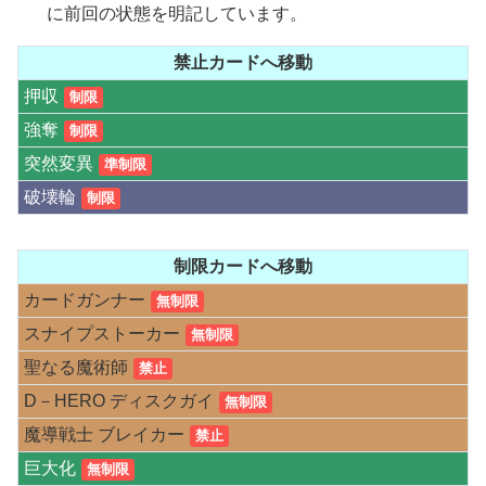
に前回の状態を明記しています。
禁止カードへ移動
押収
制限
強奪
制限
突然変異
準制限
破壊輪
制限
制限カードへ移動
カードガンナー
無制限
スナイプストーカー
無制限
聖なる魔術師
禁止
D－HERO ディスクガイ
無制限
魔導戦士 ブレイカー
禁止
巨大化
無制限