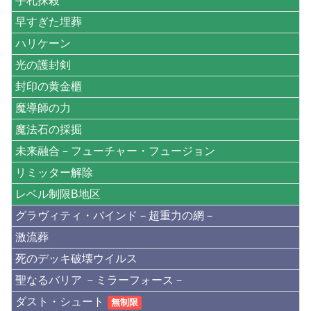
手札抹殺
早すぎた埋葬
ハリケーン
光の護封剣
封印の黄金櫃
魔導師の力
魔法石の採掘
未来融合－フューチャー・フュージョン
リミッター解除
レベル制限B地区
グラヴィティ・バインド－超重力の網－
激流葬
死のデッキ破壊ウイルス
聖なるバリア －ミラーフォース－
ダスト・シュート
無制限