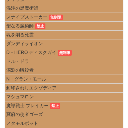
混沌の黒魔術師
スナイプストーカー
無制限
聖なる魔術師
禁止
魂を削る死霊
ダンディライオン
D－HERO ディスクガイ
無制限
ドル・ドラ
深淵の暗殺者
N・グラン・モール
封印されしエクゾディア
マシュマロン
魔導戦士 ブレイカー
禁止
冥府の使者ゴーズ
メタモルポット