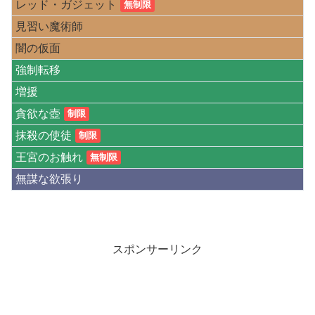
レッド・ガジェット
無制限
見習い魔術師
闇の仮面
強制転移
増援
貪欲な壺
制限
抹殺の使徒
制限
王宮のお触れ
無制限
無謀な欲張り
スポンサーリンク